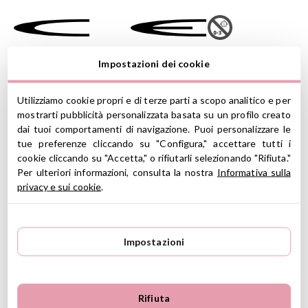
Favolosa carrozzina per bambole di Konges Slojd per imitare i
Impostazioni dei cookie
grandi nel loro ruolo di genitori a passeggio.
Ruote grandi che le conferiscono una maggiore stabilità.
Utilizziamo cookie propri e di terze parti a scopo analitico e per
Konges Sløjd
è un giovane brand danese con sede a
mostrarti pubblicità personalizzata basata su un profilo creato
Copenaghen che ha creato un universo fatto di semplicità, buon
dai tuoi comportamenti di navigazione. Puoi personalizzare le
gusto e cura per ogni piccolo dettaglio pensando nei suoi clienti
tue preferenze cliccando su "Configura," accettare tutti i
più cari: i bambini. Ogni prodotto è stato sottoposto a rigorosi
cookie cliccando su "Accetta," o rifiutarli selezionando "Rifiuta."
test di qualità e sicurezza. Vengono impiegati materiali organici e
Per ulteriori informazioni, consulta la nostra
Informativa sulla
cotone certificato GOTS.
privacy e sui cookie
.
CARATTERISTICHE
Materiale: metallo e cotone organico
Misure: 82 x 42 x 71cm
Impostazioni
Misura cesta: 52 x 23.5 cm
Si apre e chiude facilmente
Tessuti sfoderabili e lavabili
Per bambole di varie misure fino a 47 cm
Rifiuta
Dai 3 anni