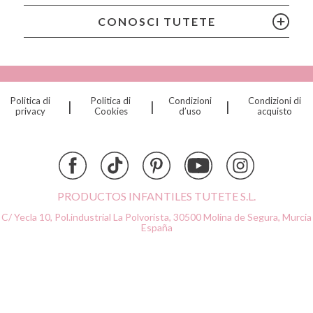
Citron
CONOSCI TUTETE
Connetix
Cottonmoose
Cristina de Jos'h
Dinkum Dolls
Politica di
Politica di
Condizioni
Condizioni di
|
|
|
Djeco
privacy
Cookies
d’uso
acquisto
Dock & Bay
Done by Deer
Ettetete
Fresk
Grapat
PRODUCTOS INFANTILES TUTETE S.L.
Grech & Co
C/ Yecla 10, Pol.industrial La Polvorista,
30500 Molina de Segura, Murcia
Haba
España
Hape
Hello Hossy
Herobility
JaBaDaBaDo AB