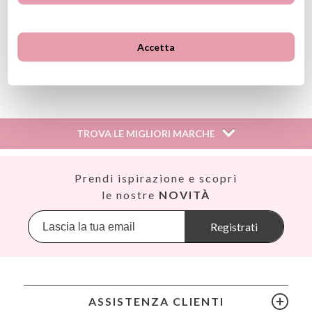
(*) Marcato CE in conformità con la legislazione dell'Unione
Europea
Accetta
Ver información GPSR
Información sobre el fabricante y/o importador/distribuidor
dentro de la UE, que garantiza que el producto cumple con
los requisitos y regulaciones de acuerdo con la legislación
TROVA LE MIGLIORI MARCHE
sobre Seguridad General de Productos (GPSR).
Productos Infantiles Tutete S.L.
Dirección: C/ Yecla 10, Polígono industrial La Polvorista,
Así
Prendi ispirazione e scopri
30500, Molina de Segura, Murcia
Babiators
le nostre
NOVITÀ
dpd@tutete.com
Banana Panda
Banwood
Registrati
BIBS
Bling2O
Bubblat Kids
Cam Cam
ASSISTENZA CLIENTI
Chilly’s Bottles