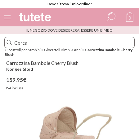
Dove si trova il mio ordine?
0
IL NEGOZIO DOVE DESIDERERAI ESSERE UN BIMBO
Spagnolo
Italiano
Giocattoli per bambini
>
Giocattoli Bimbi 3 Anni
>
Carrozzina Bambole Cherry
Blush
Inglese
Carrozzina Bambole Cherry Blush
Portoghese
Konges Slojd
159.95€
Francese
IVA inclusa