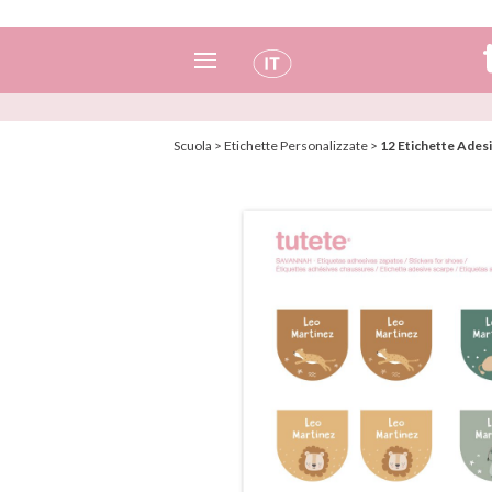
Spagnolo
Scuola
>
Etichette Personalizzate
>
12 Etichette Ades
Italiano
Inglese
Portoghese
Francese