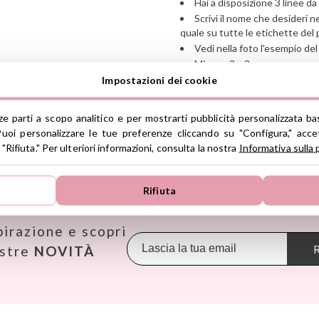
Hai a disposizione 3 linee da
Scrivi il nome che desideri 
quale su tutte le etichette del 
Vedi nella foto l'esempio del 
Misura: 3 x 3 cm.
Impostazioni dei cookie
Ver información GPSR
rze parti a scopo analitico e per mostrarti pubblicità personalizzata ba
Información sobre el fabrica
uoi personalizzare le tue preferenze cliccando su "Configura," accet
de la UE, que garantiza que 
 "Rifiuta." Per ulteriori informazioni, consulta la nostra
Informativa sulla 
regulaciones de acuerdo con 
TROVA LE MIGLIORI MARCHE
de Productos (GPSR).
Productos Infantiles Tutete 
Rifiuta
Janod
Maileg
Omy
Dirección: C/ Yecla 10, Políg
Molina de Segura, Murcia
KiddiKutter
Makedo
Oppi
dpd@tutete.com
pirazione e scopri
Kids Concept
Meli
Pasito a
Konges Slojd
Mepal
Petit B
R
ostre
NOVITÀ
La nina
Mimi & Lula
Petit M
Lassig
Minikane
Plan Toy
Liewood
Miniland
Play & 
Lilliputiens
Monbento
Primo
Little Dutch
Monnëka
Scoot an