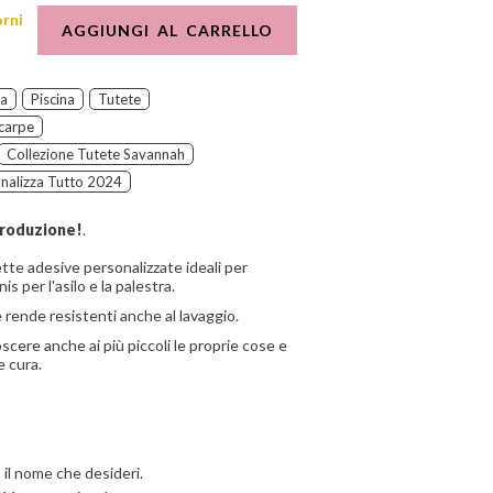
orni
AGGIUNGI AL CARRELLO
ra
Piscina
Tutete
Scarpe
Collezione Tutete Savannah
nalizza Tutto 2024
produzione!
.
tte adesive personalizzate ideali per
 per l'asilo e la palestra.
e rende resistenti anche al lavaggio.
scere anche ai più piccoli le proprie cose e
e cura.
 il nome che desideri.