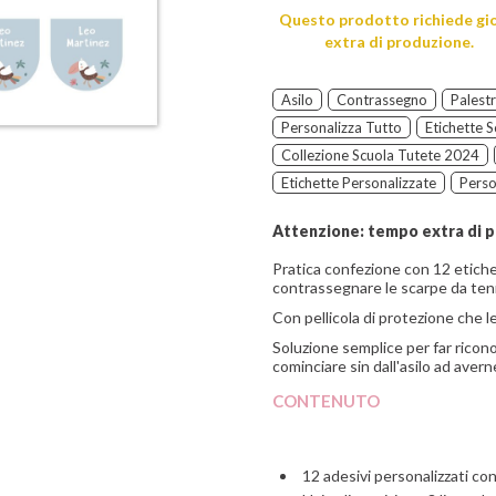
Questo prodotto richiede gi
extra di produzione.
Asilo
Contrassegno
Palest
Personalizza Tutto
Etichette 
Collezione Scuola Tutete 2024
Etichette Personalizzate
Perso
Attenzione: tempo extra di 
Pratica confezione con 12 etiche
contrassegnare le scarpe da tennis
Con pellicola di protezione che l
Soluzione semplice per far ricono
cominciare sin dall'asilo ad avern
CONTENUTO
12 adesivi personalizzati con