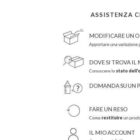
Citron
Hape
Connetix
Hello Hossy
ASSISTENZA C
Cottonmoose
Herobility
Cristina de Jos'h
JaBaDaBaDo AB
MODIFICARE UN O
Apportare una variazione p
DOVE SI TROVA IL
Conoscere lo
stato dell’
DOMANDA SU UN 
FARE UN RESO
Come
restituire
un prodo
IL MIO ACCOUNT