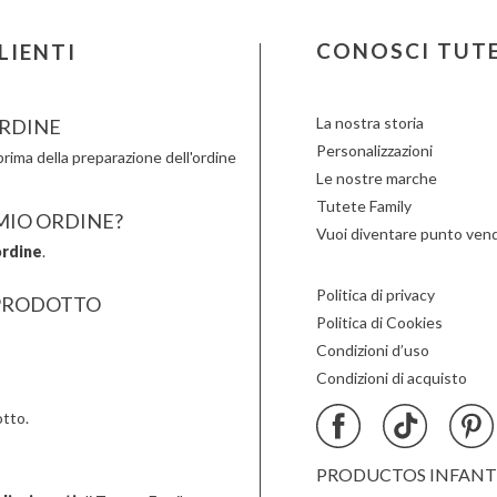
Londji
Moulin Roty
Slipstop
LOVI
Nailmatic
Smartm
CONOSCI TUT
LIENTI
Ludattica
NumNum
Stapelst
Lúdilo
Oli & Carol
Sticky 
La nostra storia
RDINE
Personalizzazioni
rima della preparazione dell'ordine
Le nostre marche
Tutete Family
 MIO ORDINE?
Vuoi diventare punto vend
ordine
.
Politica di privacy
PRODOTTO
Politica di Cookies
Condizioni d’uso
Condizioni di acquisto
tto.
PRODUCTOS INFANTIL