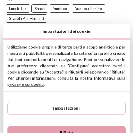
Lunch Box
Snack
Yumbox
Yumbox Panino
Scatola Per Alimenti
Impostazioni dei cookie
Utilizziamo cookie propri e di terze parti a scopo analitico e per
Yumbox
è la scatoletta per alimenti con spazi interni separati e
mostrarti pubblicità personalizzata basata su un profilo creato
tappo totalmente ermetico.
dai tuoi comportamenti di navigazione. Puoi personalizzare le
tue preferenze cliccando su "Configura," accettare tutti i
Apertura facile con aletta, comoda anche per i bambini.
cookie cliccando su "Accetta," o rifiutarli selezionando "Rifiuta."
Per ulteriori informazioni, consulta la nostra
Informativa sulla
CARATTERISTICHE
privacy e sui cookie
.
4 spazi separati
Materiale: ABS (esterno), tritan (interno) silicone (guarnizione)
Misura: 22 x 15 x 4.5cm
Impostazioni
Capacità totale: 775 ml
Capacità spazio grande: 460 ml
Capacità spazio medio: 140 ml cad.
Capacità spazio circolare: 40 ml
Rifiuta