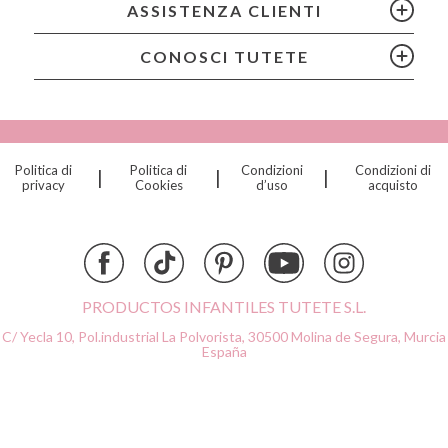
ASSISTENZA CLIENTI
Chilly’s Bottles
Citron
CONOSCI TUTETE
Connetix
Cottonmoose
Cristina de Jos'h
Dinkum Dolls
Politica di
Politica di
Condizioni
Condizioni di
|
|
|
Djeco
privacy
Cookies
d’uso
acquisto
Dock & Bay
Done by Deer
Ettetete
Fresk
Grapat
PRODUCTOS INFANTILES TUTETE S.L.
Grech & Co
C/ Yecla 10, Pol.industrial La Polvorista,
30500 Molina de Segura, Murcia
Haba
España
Hape
Hello Hossy
Herobility