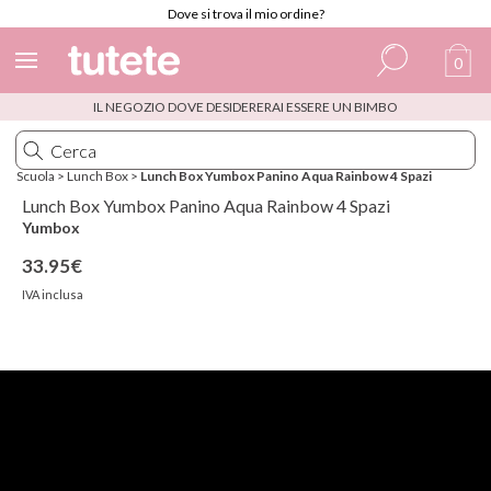
Dove si trova il mio ordine?
0
IL NEGOZIO DOVE DESIDERERAI ESSERE UN BIMBO
Spagnolo
Italiano
Scuola
>
Lunch Box
>
Lunch Box Yumbox Panino Aqua Rainbow 4 Spazi
Inglese
Lunch Box Yumbox Panino Aqua Rainbow 4 Spazi
Yumbox
Portoghese
33.95€
Francese
IVA inclusa