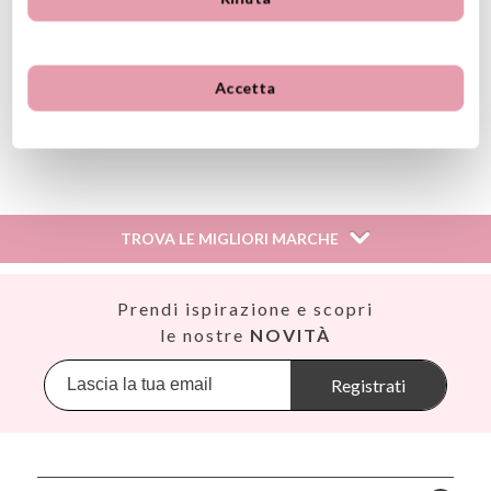
Vassoio interno estraibile
Lavabile in lavastoviglie, cestello superiore max. 65º
Fatta con materiale di alta qualità per alimenti.
Senza BPA e Ftalati
Accetta
Raccomandata per bambini a partire da 8 anni
Ver información GPSR
Información sobre el fabricante y/o importador/distribuidor
dentro de la UE, que garantiza que el producto cumple con
los requisitos y regulaciones de acuerdo con la legislación
TROVA LE MIGLIORI MARCHE
sobre Seguridad General de Productos (GPSR).
Productos Infantiles Tutete S.L.
Dirección: C/ Yecla 10, Polígono industrial La Polvorista,
Así
Prendi ispirazione e scopri
30500, Molina de Segura, Murcia
Babiators
le nostre
NOVITÀ
dpd@tutete.com
Banana Panda
Banwood
Registrati
BIBS
Bling2O
Bubblat Kids
Cam Cam