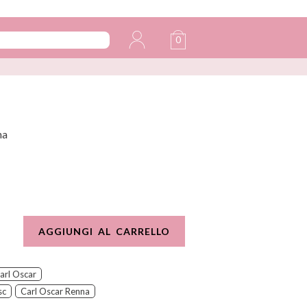
0
na
AGGIUNGI AL CARRELLO
arl Oscar
sc
Carl Oscar Renna