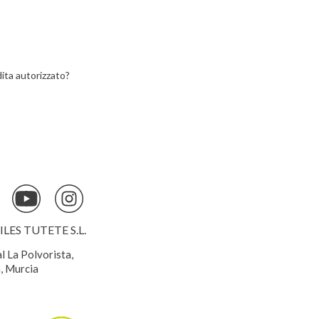
ita autorizzato?
ES TUTETE S.L.
al La Polvorista,
, Murcia