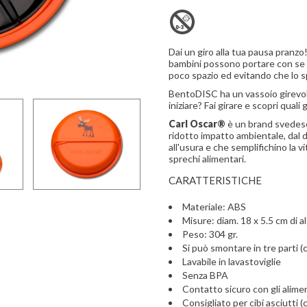
Dai un giro alla tua pausa pran
bambini possono portare con se 
poco spazio ed evitando che lo s
BentoDISC ha un vassoio girevol
iniziare? Fai girare e scopri qual
Carl Oscar®
è un brand svedese
ridotto impatto ambientale, dal 
all'usura e che semplifichino la vi
sprechi alimentari.
CARATTERISTICHE
Materiale: ABS
Misure: diam. 18 x 5.5 cm di a
Peso: 304 gr.
Si può smontare in tre parti (
Lavabile in lavastoviglie
Senza BPA
Contatto sicuro con gli alime
Consigliato per cibi asciutti 