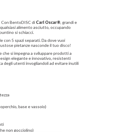
zo! Con BentoDISC di
Carl Oscar®
, grandi e
qualsiasi alimento asciutto, occupando
puntino si schiacci.
e con 5 spazi separati. Da dove vuoi
i gustose pietanze nasconde il tuo disco!
 che si impegna a sviluppare prodotti a
design elegante e innovativo, resistenti
ta degli utenti invogliandoli ad evitare inutili
ltezza
coperchio, base e vassoio)
nti
(che non gocciolino)