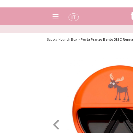
Spagnolo
Scuola
>
Lunch Box
>
Porta Pranzo BentoDISC Renna
Italiano
Inglese
Portoghese
Francese