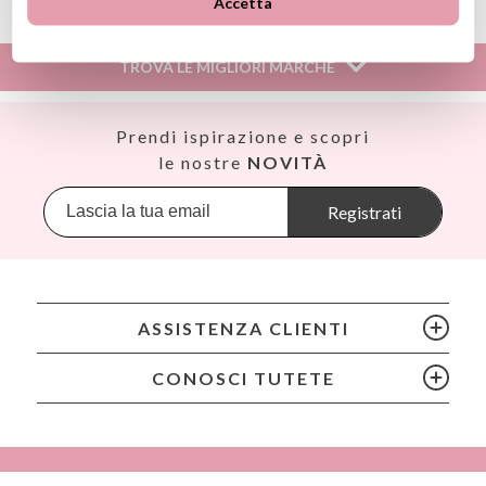
Accetta
Información sobre el fabricante y/o importador/distribuidor
dentro de la UE, que garantiza que el producto cumple con
los requisitos y regulaciones de acuerdo con la legislación
TROVA LE MIGLIORI MARCHE
sobre Seguridad General de Productos (GPSR).
Productos Infantiles Tutete S.L.
Dirección: C/ Yecla 10, Polígono industrial La Polvorista,
Así
Prendi ispirazione e scopri
30500, Molina de Segura, Murcia
Babiators
le nostre
NOVITÀ
dpd@tutete.com
Banana Panda
Banwood
Registrati
BIBS
Bling2O
Bubblat Kids
Cam Cam
ASSISTENZA CLIENTI
Chilly’s Bottles
Citron
CONOSCI TUTETE
Connetix
Cottonmoose
Cristina de Jos'h
Dinkum Dolls