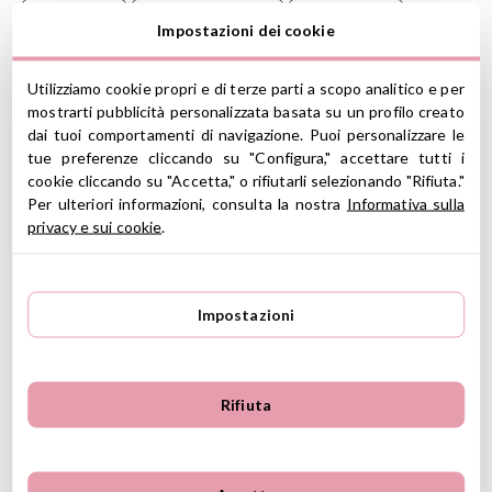
Tutete Body
Tutete Leaves Body
Tutete Leaves
Impostazioni dei cookie
Tessili Tutete
Utilizziamo cookie propri e di terze parti a scopo analitico e per
Body a maniche corte in cotone con chiusura tra le gambe con tre
mostrarti pubblicità personalizzata basata su un profilo creato
bottoni a pressione.
dai tuoi comportamenti di navigazione. Puoi personalizzare le
tue preferenze cliccando su "Configura," accettare tutti i
Disegnato per offrire il massimo comfort ai più piccoli.
cookie cliccando su "Accetta," o rifiutarli selezionando "Rifiuta."
Taglie
Per ulteriori informazioni, consulta la nostra
Informativa sulla
privacy e sui cookie
.
3 mesi: altezza 34 cm (dalla spalla al fondo), larghezza 17 cm (da
spalla a spalla), larghezza 21 cm (da giromanica a giromanica)
6 mesi: altezza 36 cm (dalla spalla al fondo), 21 cm di larghezza
(da spalla a spalla), larghezza 25 cm (da giromanica a giromanica)
Impostazioni
CARATTERISTICHE
Composizione: 100% cotone
Lavabile in lavatrice a 40º, ciclo delicato
Rifiuta
Fatto a mano
Ver información GPSR