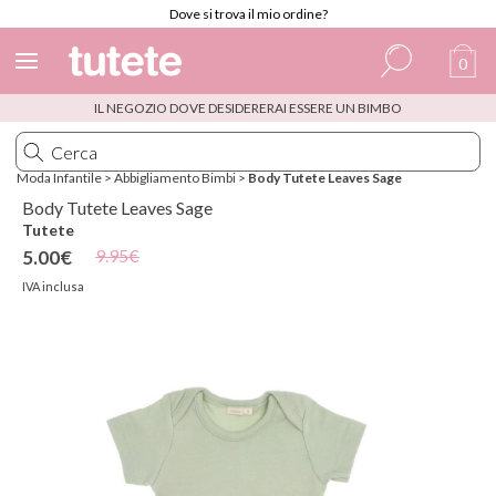
Dove si trova il mio ordine?
0
IL NEGOZIO DOVE DESIDERERAI ESSERE UN BIMBO
Spagnolo
Italiano
Moda Infantile
>
Abbigliamento Bimbi
>
Body Tutete Leaves Sage
Inglese
Body Tutete Leaves Sage
Tutete
Portoghese
9.95€
5.00€
Francese
IVA inclusa