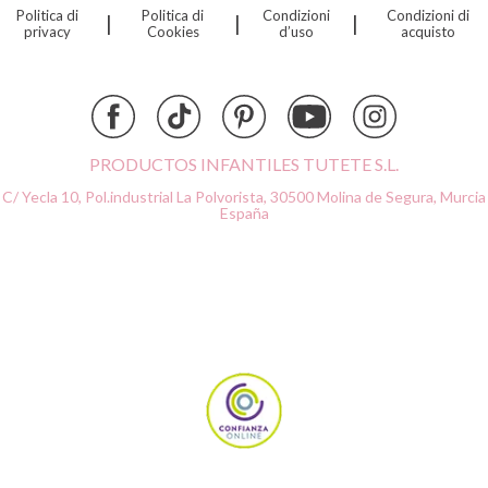
Politica di
Politica di
Condizioni
Condizioni di
|
|
|
Djeco
privacy
Cookies
d’uso
acquisto
Dock & Bay
Done by Deer
Ettetete
Fresk
Grapat
PRODUCTOS INFANTILES TUTETE S.L.
Grech & Co
C/ Yecla 10, Pol.industrial La Polvorista,
30500 Molina de Segura, Murcia
Haba
España
Hape
Hello Hossy
Herobility
JaBaDaBaDo AB
Janod
KiddiKutter
Kids Concept
Konges Slojd
La nina
Lassig