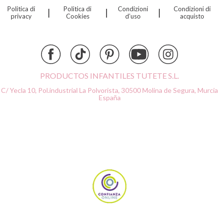
Politica di
Politica di
Condizioni
Condizioni di
|
|
|
Djeco
privacy
Cookies
d’uso
acquisto
Dock & Bay
Done by Deer
Ettetete
Fresk
Grapat
PRODUCTOS INFANTILES TUTETE S.L.
Grech & Co
C/ Yecla 10, Pol.industrial La Polvorista,
30500 Molina de Segura, Murcia
Haba
España
Hape
Hello Hossy
Herobility
JaBaDaBaDo AB
Janod
KiddiKutter
Kids Concept
Konges Slojd
La nina
Lassig