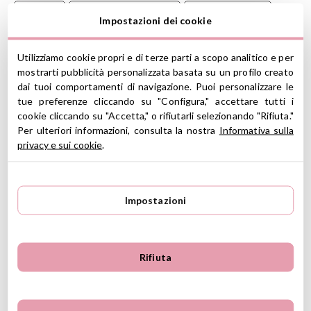
Mantello
Travestimento 3-6 Anni
Travestimento +6
Impostazioni dei cookie
Utilizziamo cookie propri e di terze parti a scopo analitico e per
mostrarti pubblicità personalizzata basata su un profilo creato
Vestito da dinosauro con cappuccio-maschera 3D da indossare
dai tuoi comportamenti di navigazione. Puoi personalizzare le
come un mantello e completare con gli accessori preferiti.
tue preferenze cliccando su "Configura," accettare tutti i
cookie cliccando su "Accetta," o rifiutarli selezionando "Rifiuta."
Souza Happy Fantasy!
immagina e crea accessori che
Per ulteriori informazioni, consulta la nostra
Informativa sulla
disegnano un sorriso sul viso dei nostri bambini.
privacy e sui cookie
.
CARATTERISTICHE
Composizione: poliestere vellutato
Impostazioni
Texture molto morbida
Taglia 4-7 anni: altezza 104-122 cm
Lunghezza mantello: 60cm
Mantello, cappuccio, maschera, coda, zampe anteriori
Rifiuta
Parte della mandibola smontabile
Ver información GPSR