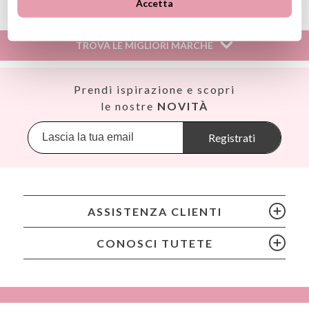
Accetta
Información sobre el fabricante y/o importador/distribuidor
dentro de la UE, que garantiza que el producto cumple con
los requisitos y regulaciones de acuerdo con la legislación
TROVA LE MIGLIORI MARCHE
sobre Seguridad General de Productos (GPSR).
Productos Infantiles Tutete S.L.
Dirección: C/ Yecla 10, Polígono industrial La Polvorista,
Así
Prendi ispirazione e scopri
30500, Molina de Segura, Murcia
Babiators
le nostre
NOVITÀ
dpd@tutete.com
Banana Panda
Banwood
Registrati
BIBS
Bling2O
Bubblat Kids
Cam Cam
ASSISTENZA CLIENTI
Chilly’s Bottles
Citron
CONOSCI TUTETE
Connetix
Cottonmoose
Cristina de Jos'h
Dinkum Dolls