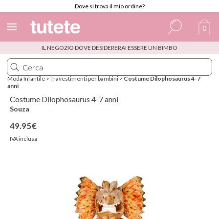
Dove si trova il mio ordine?
0
IL NEGOZIO DOVE DESIDERERAI ESSERE UN BIMBO
Spagnolo
Italiano
Moda Infantile
>
Travestimenti per bambini
>
Costume Dilophosaurus 4-7
anni
Inglese
Costume Dilophosaurus 4-7 anni
Portoghese
Souza
49.95€
Francese
IVA inclusa