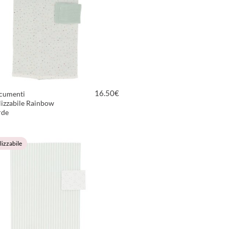
16.50
€
cumenti
izzabile Rainbow
rde
VEDI PRODOTTO
izzabile