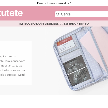
Dove si trova il mio ordine?
IL NEGOZIO DOVE DESIDERERAI ESSERE UN BIMBO
o piccolo con i
ete. Puoi conservare
importanti... tutto
e li adorerai e alcuni
galo perfetto!
Leggi