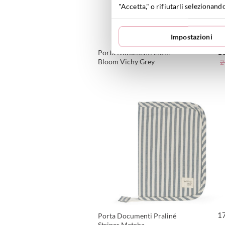
"Accetta," o rifiutarli selezionand
Impostazioni
1
Porta Documenti Little
Bloom Vichy Grey
2
VEDI PRODOTTO
1
Porta Documenti Praliné
Stripes Matcha