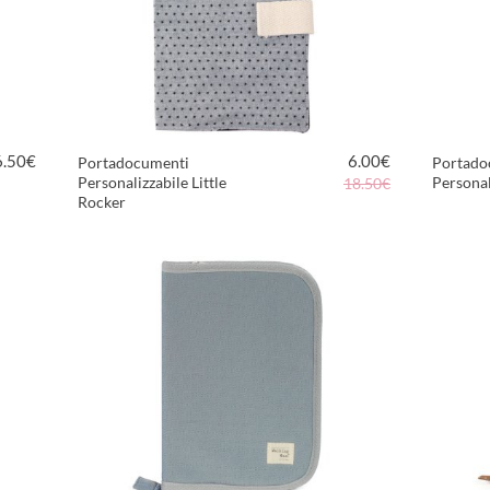
6.50
€
6.00
€
Portadocumenti
Portadoc
Personalizzabile Little
Personal
18.50€
Rocker
VEDI PRODOTTO