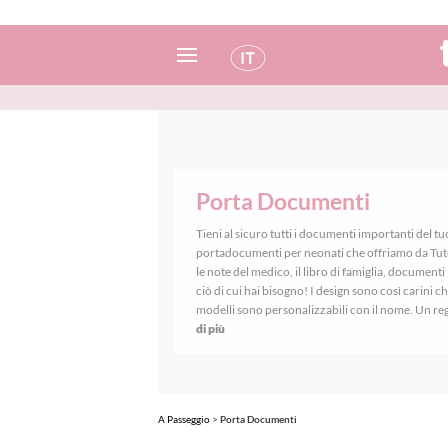
Spagnolo
Italiano
Inglese
Porta Documenti
Portoghese
Tieni al sicuro tutti i documenti importanti del tu
portadocumenti per neonati che offriamo da Tut
Francese
le note del medico, il libro di famiglia, documenti 
ciò di cui hai bisogno! I design sono così carini ch
modelli sono personalizzabili con il nome. Un re
di più
A Passeggio
>
Porta Documenti