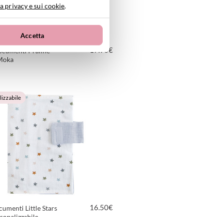
a privacy e sui cookie
.
Accetta
17.90
€
ocumenti Praliné
 Moka
VEDI PRODOTTO
izzabile
16.50
€
umenti Little Stars
sonalizzabile