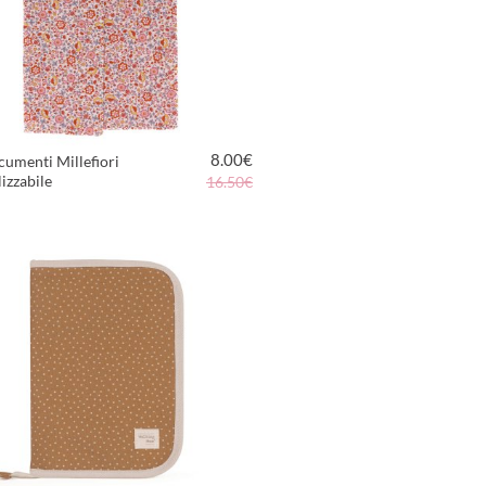
8.00
€
umenti Millefiori
izzabile
16.50€
VEDI PRODOTTO