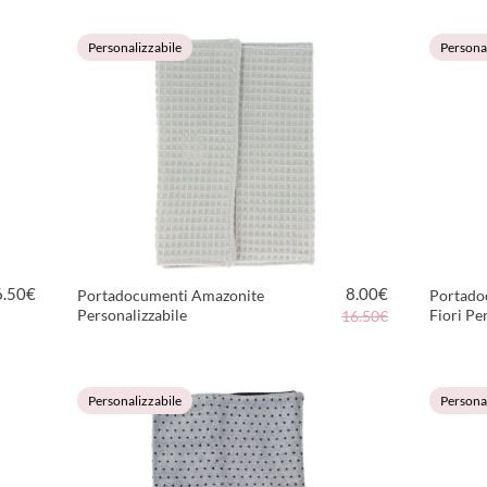
Personalizzabile
Personal
6.50
€
8.00
€
Portadocumenti Amazonite
Portado
Personalizzabile
Fiori Pe
16.50€
VEDI PRODOTTO
Personalizzabile
Personal