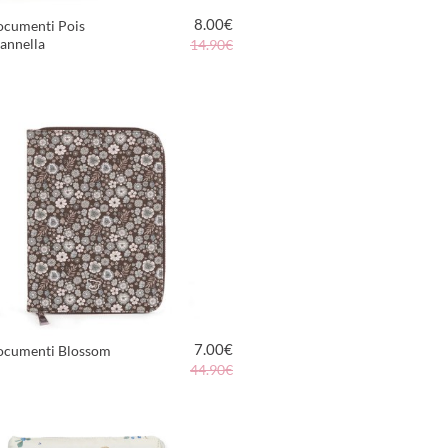
8.00
€
ocumenti Pois
annella
14.90€
VEDI PRODOTTO
7.00
€
ocumenti Blossom
44.90€
VEDI PRODOTTO