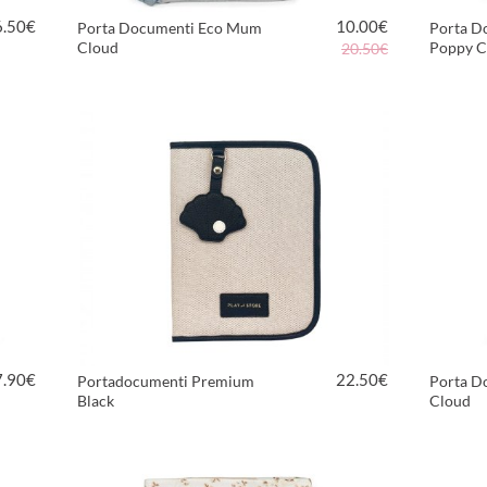
6.50
€
10.00
€
Porta Documenti Eco Mum
Porta D
Cloud
Poppy C
20.50€
VEDI PRODOTTO
7.90
€
22.50
€
Portadocumenti Premium
Porta D
Black
Cloud
VEDI PRODOTTO