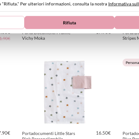
o "Rifiuta." Per ulteriori informazioni, consulta la nostra
Informativa sull
Rifiuta
8.00
€
17.90
€
Porta Documenti Praliné
Porta D
Vichy Moka
Stripes
1.90€
VEDI PRODOTTO
Personal
7.90
€
16.50
€
Portadocumenti Little Stars
Portadoc
Pink Personalizzabile
Blue Per