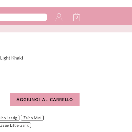
0
 Light Khaki
AGGIUNGI AL CARRELLO
ino Lassig
Zaino Mini
Lassig Little Gang