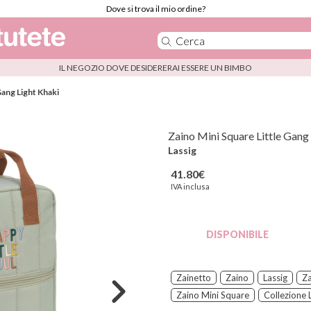
Dove si trova il mio ordine?
IL NEGOZIO DOVE DESIDERERAI ESSERE UN BIMBO
Gang Light Khaki
Zaino Mini Square Little Gang
Lassig
41.80€
IVA inclusa
DISPONIBILE
Zainetto
Zaino
Lassig
Za
Zaino Mini Square
Collezione 