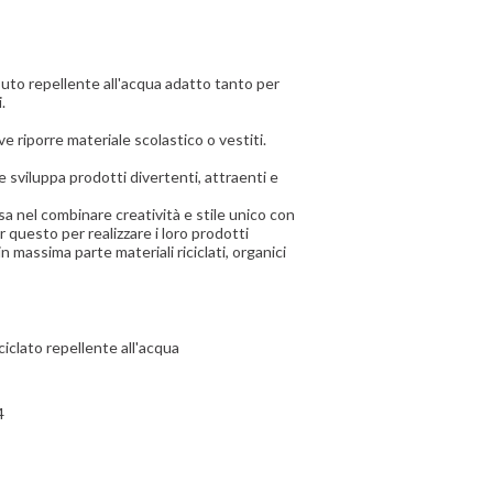
suto repellente all'acqua adatto tanto per
.
e riporre materiale scolastico o vestiti.
sviluppa prodotti divertenti, attraenti e
asa nel combinare creatività e stile unico con
r questo per realizzare i loro prodotti
 in massima parte materiali riciclati, organici
iclato repellente all'acqua
4