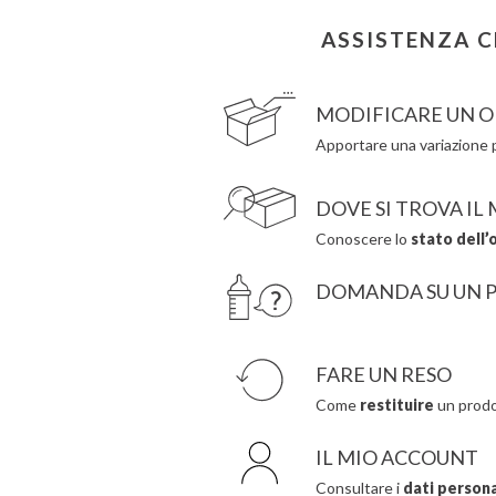
Citron
Hape
Connetix
Hello Hossy
ASSISTENZA C
Cottonmoose
Herobility
Cristina de Jos'h
JaBaDaBaDo AB
MODIFICARE UN O
Apportare una variazione p
DOVE SI TROVA IL
Conoscere lo
stato dell’
DOMANDA SU UN 
FARE UN RESO
Come
restituire
un prodo
IL MIO ACCOUNT
Consultare i
dati personal