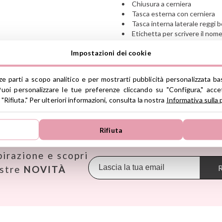
Chiusura a cerniera
Tasca esterna con cerniera
Tasca interna laterale reggi b
Etichetta per scrivere il nom
Per bimbi tra 3 e 5 anni
Impostazioni dei cookie
Ver información GPSR
rze parti a scopo analitico e per mostrarti pubblicità personalizzata ba
Información sobre el fabrica
uoi personalizzare le tue preferenze cliccando su "Configura," accet
de la UE, que garantiza que 
 "Rifiuta." Per ulteriori informazioni, consulta la nostra
Informativa sulla 
regulaciones de acuerdo con 
TROVA LE MIGLIORI MARCHE
de Productos (GPSR).
Productos Infantiles Tutete 
Rifiuta
Janod
Maileg
Omy
Dirección: C/ Yecla 10, Políg
Molina de Segura, Murcia
KiddiKutter
Makedo
Oppi
dpd@tutete.com
pirazione e scopri
Kids Concept
Meli
Pasito a
Konges Slojd
Mepal
Petit B
R
ostre
NOVITÀ
La nina
Mimi & Lula
Petit M
Lassig
Minikane
Plan Toy
Liewood
Miniland
Play & 
Lilliputiens
Monbento
Primo
Little Dutch
Monnëka
Scoot an