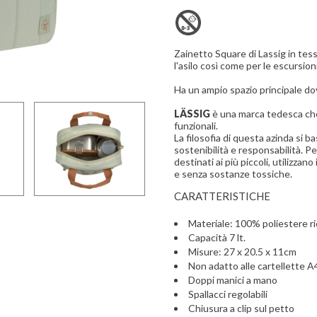
Zainetto Square di Lassig in tes
l'asilo così come per le escursioni
Ha un ampio spazio principale dov
LÄSSIG
è una marca tedesca che 
funzionali.
La filosofia di questa azinda si b
sostenibilità e responsabilità. Pe
destinati ai più piccoli, utilizzano
e senza sostanze tossiche.
CARATTERISTICHE
Materiale: 100% poliestere ric
Capacità 7 lt.
Misure: 27 x 20.5 x 11cm
Non adatto alle cartellette A
Doppi manici a mano
Spallacci regolabili
Chiusura a clip sul petto