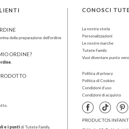
Londji
Moulin Roty
Slipstop
LOVI
Nailmatic
Smartm
CONOSCI TUT
LIENTI
Ludattica
NumNum
Stapelst
Lúdilo
Oli & Carol
Sticky 
La nostra storia
RDINE
Personalizzazioni
rima della preparazione dell'ordine
Le nostre marche
Tutete Family
 MIO ORDINE?
Vuoi diventare punto vend
ordine
.
Politica di privacy
PRODOTTO
Politica di Cookies
Condizioni d’uso
Condizioni di acquisto
tto.
PRODUCTOS INFANTIL
i e i punti
di Tutete Family.