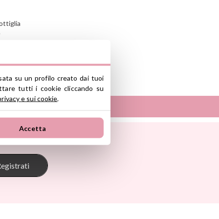
ottiglia
e
sata su un profilo creato dai tuoi
nte y/o importador/distribuidor dentro
tare tutti i cookie cliccando su
el producto cumple con los requisitos y
privacy e sui cookie
.
la legislación sobre Seguridad General
S.L.
Accetta
Sunnylife
ono industrial La Polvorista, 30500,
Tambú
 Pasito
The Cotton Cloud
oum
Theraline
egistrati
onkey
Trixie
s
Tutete
Go
Vilac
Walking Mum
d Ride
Way To Play