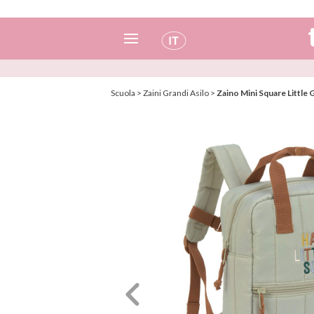
Spagnolo
Scuola
>
Zaini Grandi Asilo
>
Zaino Mini Square Little 
Italiano
Inglese
Portoghese
Francese