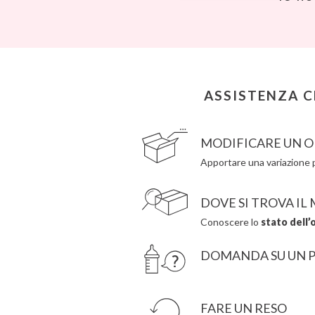
BIBS
Ettetete
Bling2O
Fresk
Bubblat Kids
Grapat
Cam Cam
Grech & Co
Chilly’s Bottles
Haba
Citron
Hape
Connetix
Hello Hossy
ASSISTENZA C
Cottonmoose
Herobility
Cristina de Jos'h
JaBaDaBaDo AB
MODIFICARE UN O
Apportare una variazione p
DOVE SI TROVA IL
Conoscere lo
stato dell’
DOMANDA SU UN 
FARE UN RESO