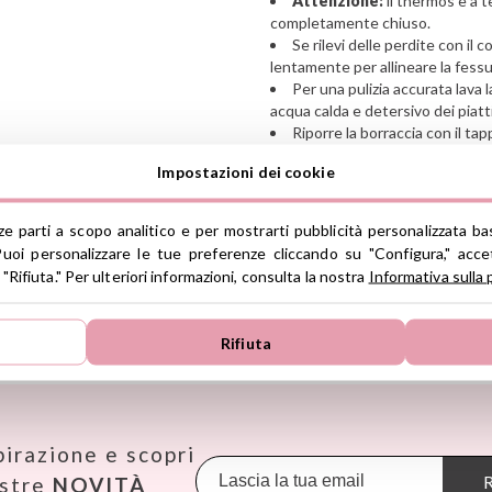
Attenzione:
il thermos è a 
completamente chiuso.
Se rilevi delle perdite con il 
lentamente per allineare la fessu
Per una pulizia accurata lava
acqua calda e detersivo dei piatti
Riporre la borraccia con il tap
ristagno di umidità
Impostazioni dei cookie
A partire dai 3 anni
Ver información GPSR
rze parti a scopo analitico e per mostrarti pubblicità personalizzata ba
uoi personalizzare le tue preferenze cliccando su "Configura," accet
Lote: POIDB50047 - Ref: 92544
Información sobre el fabrica
 "Rifiuta." Per ulteriori informazioni, consulta la nostra
Informativa sulla 
de la UE, que garantiza que 
regulaciones de acuerdo con 
de Productos (GPSR).
Rifiuta
TROVA LE MIGLIORI MARCHE
Productos Infantiles Tutete 
Dirección: C/ Yecla 10, Políg
Molina de Segura, Murcia
Janod
Maileg
Omy
dpd@tutete.com
KiddiKutter
Makedo
Oppi
pirazione e scopri
Kids Concept
Meli
Pasito a
Konges Slojd
Mepal
Petit B
R
ostre
NOVITÀ