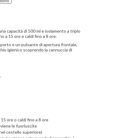
dulto
una capacità di 500 ml e isolamento a triplo
ino a 15 ore e caldi fino a 8 ore.
asporto e un pulsante di apertura frontale,
rchio igienico scoprendo la cannuccia di
e
 15 ore o caldi fino a 8 ore
viene le fuoriuscite
 nel cestello superiore)