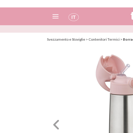
Spagnolo
Svezzamento e Stoviglie
>
Contenitori Termici
>
Borra
Italiano
Inglese
Portoghese
Francese