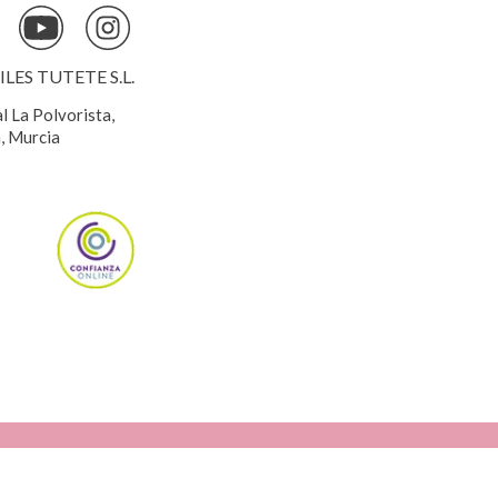
ES TUTETE S.L.
al La Polvorista,
, Murcia