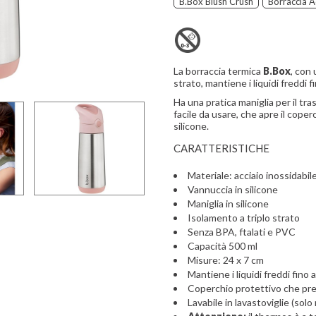
B.box Blush Crush
Borraccia A
La borraccia termica
B.Box
, con 
strato, mantiene i liquidi freddi f
Ha una pratica maniglia per il tr
facile da usare, che apre il cope
silicone.
CARATTERISTICHE
Materiale: acciaio inossidabil
Vannuccia in silicone
Maniglia in silicone
Isolamento a triplo strato
Senza BPA, ftalati e PVC
Capacità 500 ml
Misure: 24 x 7 cm
Mantiene i liquidi freddi fino a
Coperchio protettivo che pre
Lavabile in lavastoviglie (solo