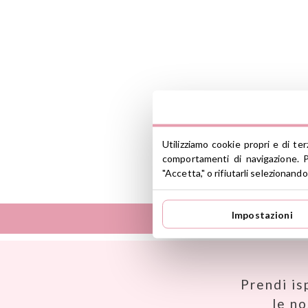
Utilizziamo cookie propri e di te
comportamenti di navigazione. P
"Accetta," o rifiutarli selezionando
Impostazioni
Así
Dinkum Dolls
Babiators
Djeco
Banana Panda
Dock & Bay
Prendi is
Banwood
Done by Deer
le n