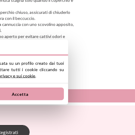
tenuta stagna solo quando il coperchio è
coperchio chiuso, assicurati di chiuderlo
ra con il beccuccio.
 la cannuccia con uno scovolino apposito,
.
po aperto per evitare cattivi odori e
sata su un profilo creato dai tuoi
tare tutti i cookie cliccando su
nte y/o importador/distribuidor dentro
privacy e sui cookie
.
el producto cumple con los requisitos y
la legislación sobre Seguridad General
Accetta
S.L.
ono industrial La Polvorista, 30500,
Sunnylife
Tambú
 Pasito
The Cotton Cloud
oum
Theraline
egistrati