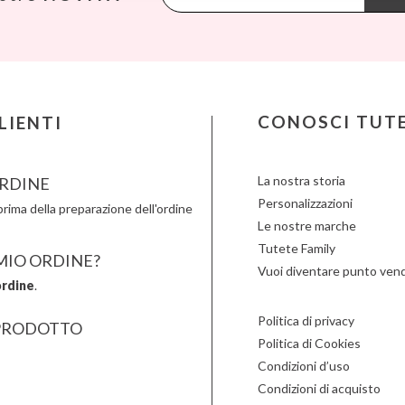
La nina
Mimi & Lula
Petit M
Lassig
Minikane
Plan Toy
Liewood
Miniland
Play & 
Lilliputiens
Monbento
Primo
Little Dutch
Monnëka
Scoot an
Londji
Moulin Roty
Slipstop
LOVI
Nailmatic
Smartm
CONOSCI TUT
LIENTI
Ludattica
NumNum
Stapelst
Lúdilo
Oli & Carol
Sticky 
La nostra storia
RDINE
Personalizzazioni
rima della preparazione dell'ordine
Le nostre marche
Tutete Family
 MIO ORDINE?
Vuoi diventare punto vend
ordine
.
Politica di privacy
PRODOTTO
Politica di Cookies
Condizioni d’uso
Condizioni di acquisto