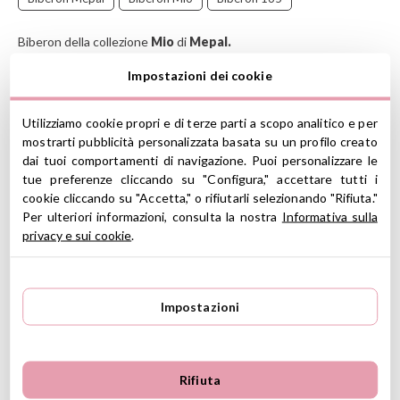
Biberon della collezione
Mio
di
Mepal.
È appositamente progettato per prevenire le coliche e ha una
Impostazioni dei cookie
tettarella morbida a spirale che previene l'intasamento.
CARATTERISTICHE
Utilizziamo cookie propri e di terze parti a scopo analitico e per
mostrarti pubblicità personalizzata basata su un profilo creato
Materiale: PP, silicone
dai tuoi comportamenti di navigazione. Puoi personalizzare le
Capacità: 165 ml
tue preferenze cliccando su "Configura," accettare tutti i
Misure: 12.5 cm di altezza x 7 cm di diametro
cookie cliccando su "Accetta," o rifiutarli selezionando "Rifiuta."
Include tappo igienico
Per ulteriori informazioni, consulta la nostra
Informativa sulla
Collo ampio per una facile pulizia
privacy e sui cookie
.
Tettarella di forma naturale in silicone di grado medico
La valvola fornisce un apporto d'aria costante e
riduce
l'incidenza di coliche.
Tettarella a spirale che previene le ostruzioni
Impostazioni
Tappo sigillante trasparente per una facile conservazione
La confezione indica le misure sia in ml che in oz
Senza BPA
Adatto per congelatore
Rifiuta
Adatto per frigorifero
Adatto al microonde