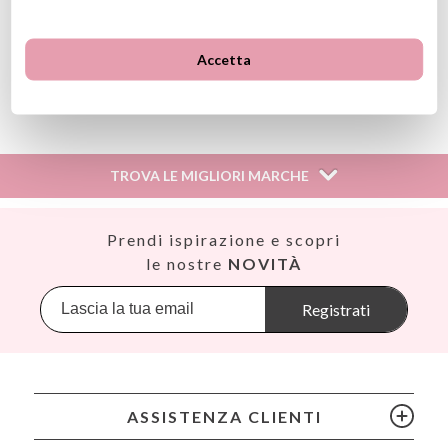
Adatto per il lavaggio in lavastoviglie
Accetta
Ver información GPSR
Lote: 80063 - Ref: 92248
Información sobre el fabricante y/o importador/distribuidor
dentro de la UE, que garantiza que el producto cumple con
los requisitos y regulaciones de acuerdo con la legislación
sobre Seguridad General de Productos (GPSR).
TROVA LE MIGLIORI MARCHE
Productos Infantiles Tutete S.L.
Dirección: C/ Yecla 10, Polígono industrial La Polvorista,
30500, Molina de Segura, Murcia
Así
dpd@tutete.com
Prendi ispirazione e scopri
Babiators
le nostre
NOVITÀ
Banana Panda
Banwood
Registrati
BIBS
Bling2O
Bubblat Kids
Cam Cam
ASSISTENZA CLIENTI
Chilly’s Bottles