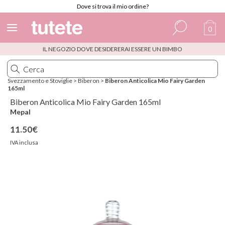
Dove si trova il mio ordine?
0
IL NEGOZIO DOVE DESIDERERAI ESSERE UN BIMBO
Spagnolo
Italiano
Svezzamento e Stoviglie
>
Biberon
>
Biberon Anticolica Mio Fairy Garden
165ml
Inglese
Biberon Anticolica Mio Fairy Garden 165ml
Portoghese
Mepal
11.50€
Francese
IVA inclusa