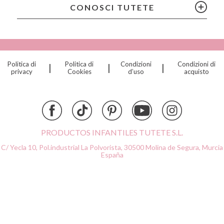
Citron
CONOSCI TUTETE
Connetix
Cottonmoose
Cristina de Jos'h
Dinkum Dolls
Politica di
Politica di
Condizioni
Condizioni di
|
|
|
Djeco
privacy
Cookies
d’uso
acquisto
Dock & Bay
Done by Deer
Ettetete
Fresk
Grapat
PRODUCTOS INFANTILES TUTETE S.L.
Grech & Co
C/ Yecla 10, Pol.industrial La Polvorista,
30500 Molina de Segura, Murcia
Haba
España
Hape
Hello Hossy
Herobility
JaBaDaBaDo AB
Janod