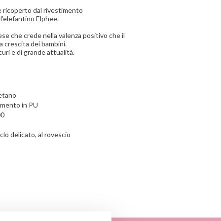
 ricoperto dal rivestimento
l'elefantino Elphee.
e che crede nella valenza positivo che il
a crescita dei bambini.
curi e di grande attualità.
retano
timento in PU
00
clo delicato, al rovescio
nte y/o importador/distribuidor dentro
el producto cumple con los requisitos y