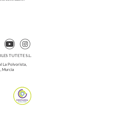
ES TUTETE S.L.
al La Polvorista,
, Murcia