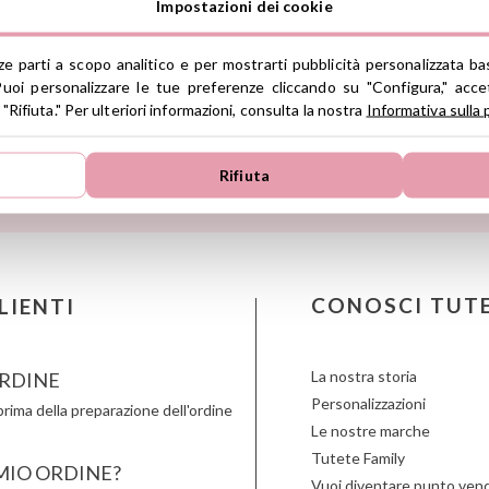
regulaciones de acuerdo con 
Impostazioni dei cookie
TROVA LE MIGLIORI MARCHE
de Productos (GPSR).
Productos Infantiles Tutete 
rze parti a scopo analitico e per mostrarti pubblicità personalizzata ba
Janod
Maileg
Omy
Dirección: C/ Yecla 10, Políg
uoi personalizzare le tue preferenze cliccando su "Configura," accet
Molina de Segura, Murcia
KiddiKutter
Makedo
Oppi
 "Rifiuta." Per ulteriori informazioni, consulta la nostra
Informativa sulla 
dpd@tutete.com
pirazione e scopri
Kids Concept
Meli
Pasito a
Konges Slojd
Mepal
Petit B
R
ostre
NOVITÀ
La nina
Mimi & Lula
Petit M
Rifiuta
Lassig
Minikane
Plan Toy
Liewood
Miniland
Play & 
Lilliputiens
Monbento
Primo
Little Dutch
Monnëka
Scoot an
Londji
Moulin Roty
Slipstop
LOVI
Nailmatic
Smartm
CONOSCI TUT
LIENTI
Ludattica
NumNum
Stapelst
Lúdilo
Oli & Carol
Sticky 
La nostra storia
RDINE
Personalizzazioni
rima della preparazione dell'ordine
Le nostre marche
Tutete Family
 MIO ORDINE?
Vuoi diventare punto vend