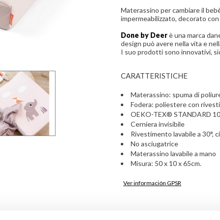
Materassino per cambiare il bebè
impermeabilizzato, decorato con 
Done by Deer
è una marca danes
design può avere nella vita e nell
I suo prodotti sono innovativi, si
CARATTERISTICHE
Materassino: spuma di poliu
Fodera: poliestere con rives
OEKO-TEX® STANDARD 1
Cerniera invisibile
Rivestimento lavabile a 30°, ci
No asciugatrice
Materassino lavabile a mano
Misura: 50 x 10 x 65cm.
Ver información GPSR
Información sobre el fabrica
de la UE, que garantiza que 