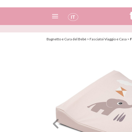
Spagnolo
Bagnetto e Cura del Bebè
>
Fasciatoi Viaggio e Casa
>
F
Italiano
Inglese
Portoghese
Francese