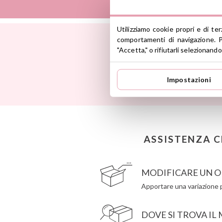
Utilizziamo cookie propri e di te
Así
Dinkum Dolls
comportamenti di navigazione. P
Babiators
Djeco
"Accetta," o rifiutarli selezionando
Banana Panda
Dock & Bay
Prendi is
Banwood
Done by Deer
le n
BIBS
Ettetete
Impostazioni
Bling2O
Fresk
Bubblat Kids
Grapat
Cam Cam
Grech & Co
Chilly’s Bottles
Haba
Citron
Hape
Connetix
Hello Hossy
ASSISTENZA C
Cottonmoose
Herobility
Cristina de Jos'h
JaBaDaBaDo AB
MODIFICARE UN O
Apportare una variazione p
DOVE SI TROVA IL