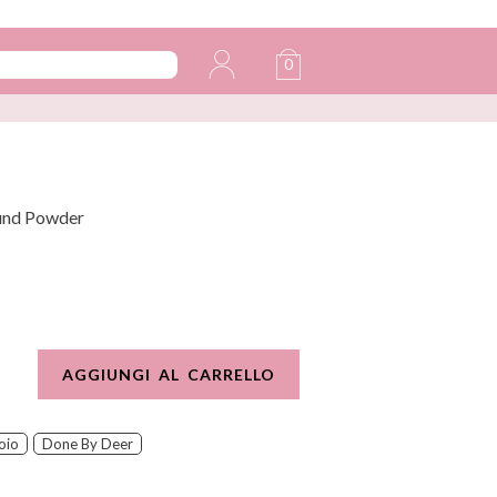
0
ound Powder
AGGIUNGI AL CARRELLO
oio
Done By Deer