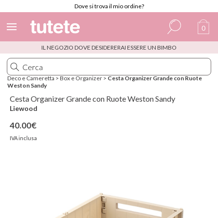
Dove si trova il mio ordine?
0
IL NEGOZIO DOVE DESIDERERAI ESSERE UN BIMBO
Spagnolo
Italiano
Deco e Cameretta
>
Box e Organizer
>
Cesta Organizer Grande con Ruote
Weston Sandy
Inglese
Cesta Organizer Grande con Ruote Weston Sandy
Portoghese
Liewood
40.00€
Francese
IVA inclusa