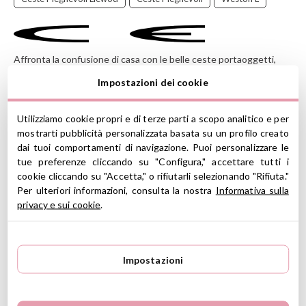
Affronta la confusione di casa con le belle ceste portaoggetti,
ideali per tenere in ordine la camera dei bambini, il bagno o
Impostazioni dei cookie
l'ufficio.
Questo modello dispone di ruote per muovere la cesta
Utilizziamo cookie propri e di terze parti a scopo analitico e per
facilmente.
mostrarti pubblicità personalizzata basata su un profilo creato
Liewood
è una marca danese profondamente radicata nella
dai tuoi comportamenti di navigazione. Puoi personalizzare le
tradizione nordica. I suoi prodotti dolci e funzionali, hanno colori e
tue preferenze cliccando su "Configura," accettare tutti i
disegni pieni di personalità .
cookie cliccando su "Accetta," o rifiutarli selezionando "Rifiuta."
CARATTERISTICHE
Per ulteriori informazioni, consulta la nostra
Informativa sulla
privacy e sui cookie
.
Materiale: 60% polipropilene riciclato (PP)/40% polipropilene
nuovo(PP)
Misure: Altezza: 18 cm Larghezza: 36 cm Lunghezza: 50 cm
Volume: 20 lt.
Impostazioni
Impilabile
Pieghevole: chiusa occupa pochissimo spazio
Manici integrati per il trasporto facile