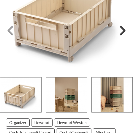
Organizer
Liewood
Liewood Weston
Ceste Pieghevoli Liewod
Ceste Pieghevoli
Weston L