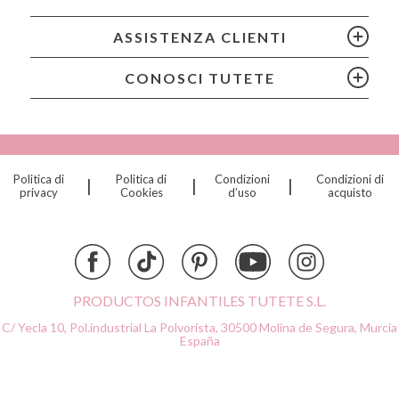
Bubblat Kids
Cam Cam
ASSISTENZA CLIENTI
Chilly’s Bottles
Citron
CONOSCI TUTETE
Connetix
Cottonmoose
Cristina de Jos'h
Dinkum Dolls
Politica di
Politica di
Condizioni
Condizioni di
|
|
|
Djeco
privacy
Cookies
d’uso
acquisto
Dock & Bay
Done by Deer
Ettetete
Fresk
Grapat
PRODUCTOS INFANTILES TUTETE S.L.
Grech & Co
C/ Yecla 10, Pol.industrial La Polvorista,
30500 Molina de Segura, Murcia
Haba
España
Hape
Hello Hossy