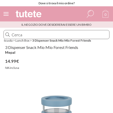
Dove si trova il mio ordine?
0
IL NEGOZIO DOVE DESIDERERAI ESSERE UN BIMBO
Spagnolo
Italiano
Scuola
>
Lunch Box
>
3 Dispenser Snack Mio Mio Forest Friends
Inglese
3 Dispenser Snack Mio Mio Forest Friends
Mepal
Portoghese
14.99€
Francese
IVA inclusa