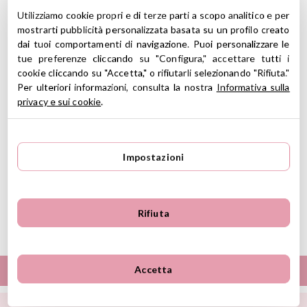
per snack, salse, yogurt.
Utilizziamo cookie propri e di terze parti a scopo analitico e per
CARATTERISTICHE
mostrarti pubblicità personalizzata basata su un profilo creato
dai tuoi comportamenti di navigazione. Puoi personalizzare le
Include 3 contenitori impilabili, 3 coperchi
tue preferenze cliccando su "Configura," accettare tutti i
Materiale: PP, TPE, PETG
cookie cliccando su "Accetta," o rifiutarli selezionando "Rifiuta."
Capacità: 100 ml 175 ml 275 ml
Per ulteriori informazioni, consulta la nostra
Informativa sulla
Senza BPA
privacy e sui cookie
.
Adatto per frigorifero
Adatto per congelatore
Adatto al microonde
Adatto per lavastoviglie
Impostazioni
Ermetici
Ver información GPSR
Rifiuta
Lote: 00401,18375 - Ref: 92285
Información sobre el fabricante y/o importador/distribuidor
dentro de la UE, que garantiza que el producto cumple con
los requisitos y regulaciones de acuerdo con la legislación
sobre Seguridad General de Productos (GPSR).
Accetta
TROVA LE MIGLIORI MARCHE
Productos Infantiles Tutete S.L.
Dirección: C/ Yecla 10, Polígono industrial La Polvorista,
30500, Molina de Segura, Murcia