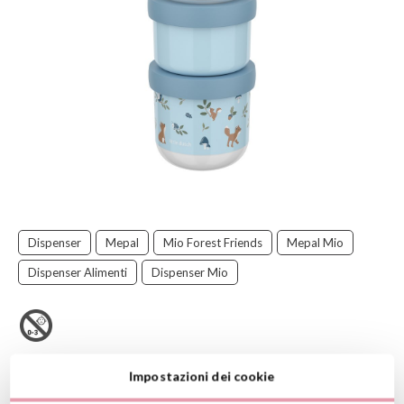
Dispenser
Mepal
Mio Forest Friends
Mepal Mio
Dispenser Alimenti
Dispenser Mio
3 contenitori per snack
Mepal
Mio con coperchio.
Impostazioni dei cookie
Sono facilmente impilabili, la sua chiusura è ermetica e sono ideali