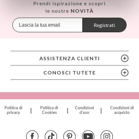
Así
dpd@tutete.com
Prendi ispirazione e scopri
Babiators
le nostre
NOVITÀ
Banana Panda
Banwood
Registrati
BIBS
Bling2O
Bubblat Kids
Cam Cam
ASSISTENZA CLIENTI
Chilly’s Bottles
Citron
CONOSCI TUTETE
Connetix
Cottonmoose
Cristina de Jos'h
Dinkum Dolls
Politica di
Politica di
Condizioni
Condizioni di
|
|
|
Djeco
privacy
Cookies
d’uso
acquisto
Dock & Bay
Done by Deer
Ettetete