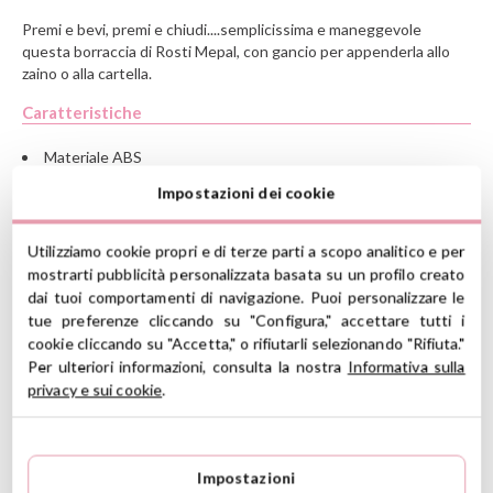
Premi e bevi, premi e chiudi....semplicissima e maneggevole
questa borraccia di Rosti Mepal, con gancio per appenderla allo
zaino o alla cartella.
Caratteristiche
Materiale ABS
Capacità: 400ml
Impostazioni dei cookie
Misura: 18.5 x 7.5 x 6.5cm
100% BPA FREE
Si può lavare nel cestello superiore della lavapiatti.
Utilizziamo cookie propri e di terze parti a scopo analitico e per
Non adatta al microonde
mostrarti pubblicità personalizzata basata su un profilo creato
dai tuoi comportamenti di navigazione. Puoi personalizzare le
Ver información GPSR
tue preferenze cliccando su "Configura," accettare tutti i
cookie cliccando su "Accetta," o rifiutarli selezionando "Rifiuta."
Información sobre el fabricante y/o importador/distribuidor
Per ulteriori informazioni, consulta la nostra
Informativa sulla
dentro de la UE, que garantiza que el producto cumple con
privacy e sui cookie
.
5
los requisitos y regulaciones de acuerdo con la legislación
5
1
sobre Seguridad General de Productos (GPSR).
4
0
Productos Infantiles Tutete S.L.
3
0
1 Recensioni
Dirección: C/ Yecla 10, Polígono industrial La Polvorista,
Impostazioni
30500, Molina de Segura, Murcia
2
0