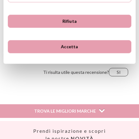
dpd@tutete.com
1
0
Rifiuta
Opinioni dei clienti
Ordenar
Più recente
Voti più alti
Più vecchio
Voti più bassi
Accetta
Mirtia55,
9 giugno 2023
Il più utile
Ti risulta utile questa recensione?
SI
TROVA LE MIGLIORI MARCHE
Así
Prendi ispirazione e scopri
Babiators
le nostre
NOVITÀ