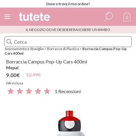
Dove si trova il mio ordine?
0
IL NEGOZIO DOVE DESIDERERAI ESSERE UN BIMBO
Spagnolo
Italiano
Svezzamento e Stoviglie
>
Borracce di Plastica
>
Borraccia Campus Pop-Up
Cars 400ml
Inglese
Borraccia Campus Pop-Up Cars 400ml
Portoghese
Mepal
12.99€
9.00€
Francese
IVA inclusa
1 Recensioni