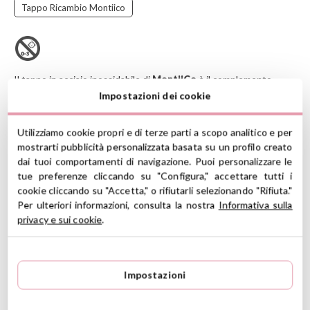
Tappo Ricambio Montiico
Il tappo in acciaio inossidabile di
MontiiCo
è il complemento
perfetto per le bottiglie del marchio, offrendo un'alternativa priva
Impostazioni dei cookie
di plastica, robusta e durevole per l'uso quotidiano.
Realizzato interamente in acciaio inossidabile 304 di alta qualità,
Utilizziamo cookie propri e di terze parti a scopo analitico e per
incorpora una guarnizione in silicone rimovibile che facilita la
mostrarti pubblicità personalizzata basata su un profilo creato
pulizia e garantisce un uso più igienico, evitando il contatto dei
dai tuoi comportamenti di navigazione. Puoi personalizzare le
liquidi con la plastica. Il suo design ermetico aiuta a prevenire le
tue preferenze cliccando su "Configura," accettare tutti i
fuoriuscite, consentendo di trasportare le bevande in sicurezza in
cookie cliccando su "Accetta," o rifiutarli selezionando "Rifiuta."
zaini, borse o durante le attività quotidiane.
Per ulteriori informazioni, consulta la nostra
Informativa sulla
CARATTERISTICHE
privacy e sui cookie
.
Progettato per le bottiglie in acciaio Montiico che puoi
trovare QUI
Materiale: acciaio inossidabile 304 con guarnizione in silicone
Impostazioni
senza BPA
Misure: 7,2 cm di diametro