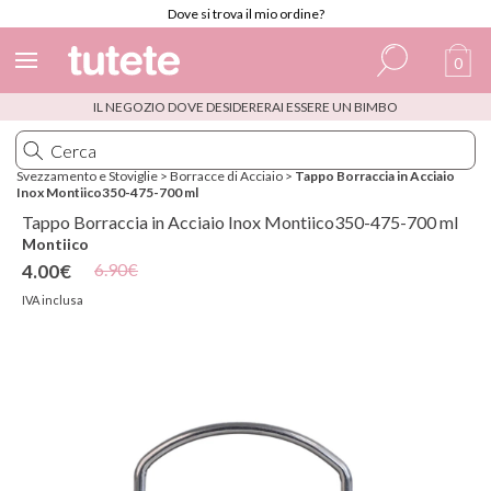
Dove si trova il mio ordine?
0
IL NEGOZIO DOVE DESIDERERAI ESSERE UN BIMBO
Spagnolo
Italiano
Svezzamento e Stoviglie
>
Borracce di Acciaio
>
Tappo Borraccia in Acciaio
Inox Montiico350-475-700 ml
Inglese
Tappo Borraccia in Acciaio Inox Montiico350-475-700 ml
Portoghese
Montiico
6.90€
4.00€
Francese
IVA inclusa