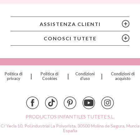
Bling2O
Bubblat Kids
Cam Cam
ASSISTENZA CLIENTI
Chilly’s Bottles
Citron
CONOSCI TUTETE
Connetix
Cottonmoose
Cristina de Jos'h
Dinkum Dolls
Politica di
Politica di
Condizioni
Condizioni di
|
|
|
Djeco
privacy
Cookies
d’uso
acquisto
Dock & Bay
Done by Deer
Ettetete
Fresk
Grapat
PRODUCTOS INFANTILES TUTETE S.L.
Grech & Co
C/ Yecla 10, Pol.industrial La Polvorista,
30500 Molina de Segura, Murcia
Haba
España
Hape