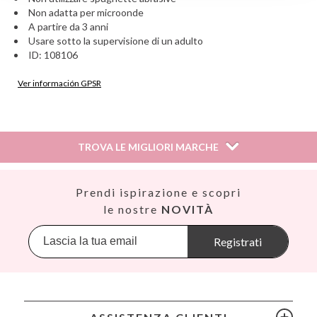
Non adatta per microonde
A partire da 3 anni
Usare sotto la supervisione di un adulto
ID: 108106
Ver información GPSR
Información sobre el fabricante y/o importador/distribuidor
dentro de la UE, que garantiza que el producto cumple con
los requisitos y regulaciones de acuerdo con la legislación
TROVA LE MIGLIORI MARCHE
sobre Seguridad General de Productos (GPSR).
Productos Infantiles Tutete S.L.
Dirección: C/ Yecla 10, Polígono industrial La Polvorista,
Así
Prendi ispirazione e scopri
30500, Molina de Segura, Murcia
Babiators
le nostre
NOVITÀ
dpd@tutete.com
Banana Panda
Banwood
Registrati
BIBS
Bling2O
Bubblat Kids
Cam Cam