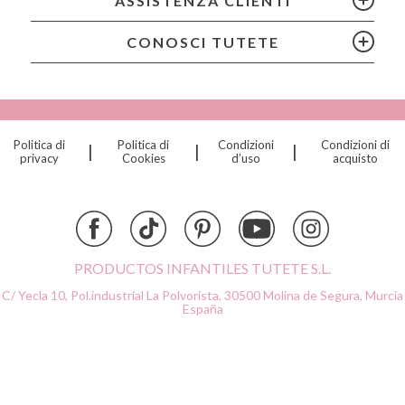
ASSISTENZA CLIENTI
Chilly’s Bottles
Citron
CONOSCI TUTETE
Connetix
Cottonmoose
Cristina de Jos'h
Dinkum Dolls
Politica di
Politica di
Condizioni
Condizioni di
|
|
|
Djeco
privacy
Cookies
d’uso
acquisto
Dock & Bay
Done by Deer
Ettetete
Fresk
Grapat
PRODUCTOS INFANTILES TUTETE S.L.
Grech & Co
C/ Yecla 10, Pol.industrial La Polvorista,
30500 Molina de Segura, Murcia
Haba
España
Hape
Hello Hossy
Herobility
JaBaDaBaDo AB