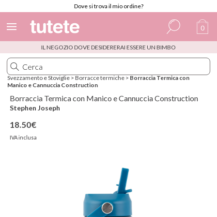
Dove si trova il mio ordine?
0
IL NEGOZIO DOVE DESIDERERAI ESSERE UN BIMBO
Spagnolo
Italiano
Svezzamento e Stoviglie
>
Borracce termiche
>
Borraccia Termica con
Manico e Cannuccia Construction
Inglese
Borraccia Termica con Manico e Cannuccia Construction
Portoghese
Stephen Joseph
18.50€
Francese
IVA inclusa