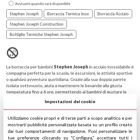
Avvisami quando sarà disponibile
Stephen Joseph
Borraccia Termica Inox
Borraccia Acciaio
Stephen Joseph Construction
Bottiglie Termiche Stephen Joseph
La borraccia per bambini
Stephen Joseph
in acciaio inossidabile è
compagna perfetta per la scuola, le escursioni, le attività sportive
o qualsiasi avventura quotidiana. Grazie alla sua doppia parete
isolata sottovuoto, aiuta a mantenere le bevande alla giusta
temperatura fino a 6 ore, permettendo ai bambini di gustare le
loro bevande preferite in qualsiasi momento.
Impostazioni dei cookie
Il design leggero e resistente incorpora una pratica maniglia
pieghevole che la rende facile da trasportare e permette alle
Utilizziamo cookie propri e di terze parti a scopo analitico e per
piccole mani di tenerla comodamente.
mostrarti pubblicità personalizzata basata su un profilo creato
Inoltre, ha un beccuccio ermetico e antigoccia che, ben chiuso,
dai tuoi comportamenti di navigazione. Puoi personalizzare le
aiuta a prevenire fuoriuscite accidentali.
tue preferenze cliccando su "Configura," accettare tutti i