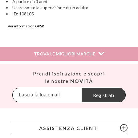
A partire da 3 anni
Usare sotto la supervisione di un adulto
ID: 108105
Ver información GPSR
Información sobre el fabricante y/o importador/distribuidor
dentro de la UE, que garantiza que el producto cumple con
los requisitos y regulaciones de acuerdo con la legislación
TROVA LE MIGLIORI MARCHE
sobre Seguridad General de Productos (GPSR).
Productos Infantiles Tutete S.L.
Dirección: C/ Yecla 10, Polígono industrial La Polvorista,
Así
Prendi ispirazione e scopri
30500, Molina de Segura, Murcia
Babiators
le nostre
NOVITÀ
dpd@tutete.com
Banana Panda
Banwood
Registrati
BIBS
Bling2O
Bubblat Kids
Cam Cam
ASSISTENZA CLIENTI
Chilly’s Bottles