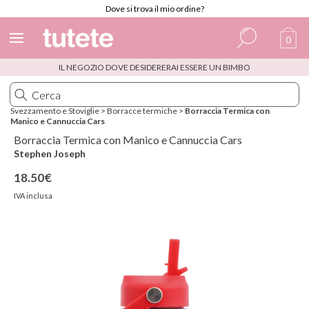
Dove si trova il mio ordine?
0
IL NEGOZIO DOVE DESIDERERAI ESSERE UN BIMBO
Spagnolo
Italiano
Svezzamento e Stoviglie
>
Borracce termiche
>
Borraccia Termica con
Manico e Cannuccia Cars
Inglese
Borraccia Termica con Manico e Cannuccia Cars
Portoghese
Stephen Joseph
18.50€
Francese
IVA inclusa