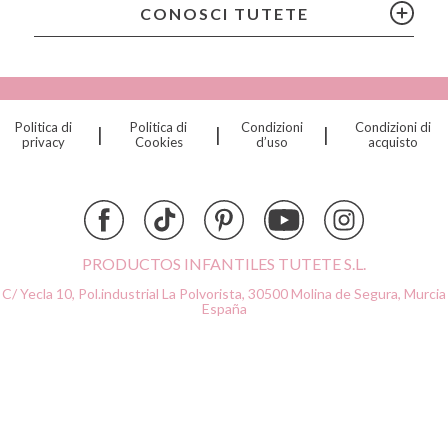
Citron
CONOSCI TUTETE
Connetix
Cottonmoose
Cristina de Jos'h
Dinkum Dolls
Politica di
Politica di
Condizioni
Condizioni di
|
|
|
Djeco
privacy
Cookies
d’uso
acquisto
Dock & Bay
Done by Deer
Ettetete
Fresk
Grapat
PRODUCTOS INFANTILES TUTETE S.L.
Grech & Co
C/ Yecla 10, Pol.industrial La Polvorista,
30500 Molina de Segura, Murcia
Haba
España
Hape
Hello Hossy
Herobility
JaBaDaBaDo AB
Janod