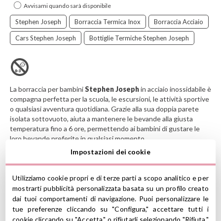
Avvisami quando sarà disponibile
Stephen Joseph
Borraccia Termica Inox
Borraccia Acciaio
Cars Stephen Joseph
Bottiglie Termiche Stephen Joseph
La borraccia per bambini
Stephen Joseph
in acciaio inossidabile è
compagna perfetta per la scuola, le escursioni, le attività sportive
o qualsiasi avventura quotidiana. Grazie alla sua doppia parete
isolata sottovuoto, aiuta a mantenere le bevande alla giusta
temperatura fino a 6 ore, permettendo ai bambini di gustare le
loro bevande preferite in qualsiasi momento.
Impostazioni dei cookie
Il design leggero e resistente incorpora una pratica maniglia
pieghevole che la rende facile da trasportare e permette alle
piccole mani di tenerla comodamente.
Utilizziamo cookie propri e di terze parti a scopo analitico e per
Inoltre, ha un beccuccio ermetico e antigoccia che, ben chiuso,
mostrarti pubblicità personalizzata basata su un profilo creato
aiuta a prevenire fuoriuscite accidentali.
dai tuoi comportamenti di navigazione. Puoi personalizzare le
tue preferenze cliccando su "Configura," accettare tutti i
cookie cliccando su "Accetta," o rifiutarli selezionando "Rifiuta."