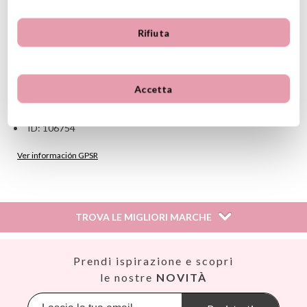
Capacità: 300 ml
Isolamento a doppia parete
Tappo a vite
Rifiuta
Guarnizione ermetica
Zero perdite
Mantiene il cibo caldo e freddo fino a 6 ore
Lavare a mano
Accetta
Non adatto per lavastoviglie, microonde o forni
Contatto sicuro con gli alimenti
ID: 106754
Ver información GPSR
Información sobre el fabricante y/o importador/distribuidor
dentro de la UE, que garantiza que el producto cumple con
los requisitos y regulaciones de acuerdo con la legislación
TROVA LE MIGLIORI MARCHE
sobre Seguridad General de Productos (GPSR).
Productos Infantiles Tutete S.L.
Dirección: C/ Yecla 10, Polígono industrial La Polvorista,
Así
Prendi ispirazione e scopri
30500, Molina de Segura, Murcia
Babiators
le nostre
NOVITÀ
dpd@tutete.com
Banana Panda
Banwood