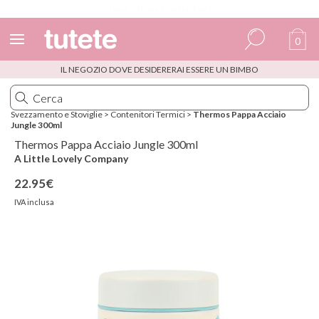
Dove si trova il mio ordine?
0
IL NEGOZIO DOVE DESIDERERAI ESSERE UN BIMBO
Spagnolo
Italiano
Svezzamento e Stoviglie
>
Contenitori Termici
>
Thermos Pappa Acciaio
Jungle 300ml
Inglese
Thermos Pappa Acciaio Jungle 300ml
Portoghese
A Little Lovely Company
22.95€
Francese
IVA inclusa