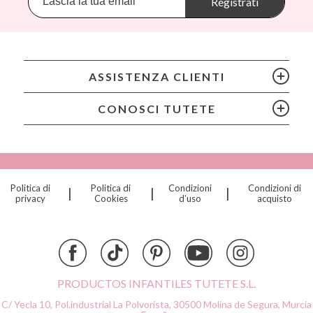
Registrati
BIBS
Bling2O
Bubblat Kids
Cam Cam
ASSISTENZA CLIENTI
Chilly’s Bottles
Citron
CONOSCI TUTETE
Connetix
Cottonmoose
Cristina de Jos'h
Dinkum Dolls
Politica di
Politica di
Condizioni
Condizioni di
|
|
|
Djeco
privacy
Cookies
d’uso
acquisto
Dock & Bay
Done by Deer
Ettetete
Fresk
Grapat
PRODUCTOS INFANTILES TUTETE S.L.
Grech & Co
C/ Yecla 10, Pol.industrial La Polvorista,
30500 Molina de Segura, Murcia