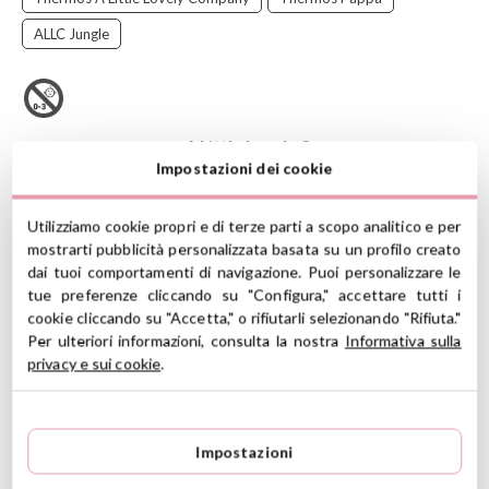
ALLC Jungle
Il thermos per cibi solidi
A Little Lovely Company
da 300 ml è
Impostazioni dei cookie
l'alleato perfetto per portare i tuoi pasti nutrienti fatti in casa alla
temperatura ideale, ovunque ti porti la giornata. Il suo design è
progettato per trasportare alimenti come puree, creme, zuppe o
Utilizziamo cookie propri e di terze parti a scopo analitico e per
persino frutta e yogurt, mantenendone tutte le proprietà e il
mostrarti pubblicità personalizzata basata su un profilo creato
sapore.
dai tuoi comportamenti di navigazione. Puoi personalizzare le
Questo thermos è essenziale per i genitori che cercano soluzioni
tue preferenze cliccando su "Configura," accettare tutti i
pratiche per i pasti dei loro neonati e bambini piccoli, o per
cookie cliccando su "Accetta," o rifiutarli selezionando "Rifiuta."
qualsiasi adulto che voglia godersi un pranzo o una cena caldi
Per ulteriori informazioni, consulta la nostra
Informativa sulla
senza bisogno del microonde.
privacy e sui cookie
.
CARATTERISTICHE
Materiale: prodotto con acciaio inossidabile sottovuoto a
Impostazioni
doppia parete
Misure: 8 cm x 12 cm x 8 cm