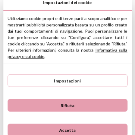
Impostazioni dei cookie
che per la scuola materna.
Incorpora una pratica tasca raccogli briciole che aiuta a
Utilizziamo cookie propri e di terze parti a scopo analitico e per
trattenere residui di cibo e piccole fuoriuscite, riducendo lo
mostrarti pubblicità personalizzata basata su un profilo creato
sporco durante l'uso.
dai tuoi comportamenti di navigazione. Puoi personalizzare le
CARATTERISTICHE:
tue preferenze cliccando su "Configura," accettare tutti i
cookie cliccando su "Accetta," o rifiutarli selezionando "Rifiuta."
Materiale: 100% poliestere PU riciclato
Per ulteriori informazioni, consulta la nostra
Informativa sulla
Impermeabile: protegge i vestiti da macchie e umidità
privacy e sui cookie
.
Privo di
PVC, BPA, ftalati
e vinile
Superficie impermeabile
Chiusura in velcro
Privo di BPA e ftalati
Impostazioni
Lavabile in lavatrice a 30°C, ciclo delicato
Età consigliata da 6 a 36 mesi
ID: 104458
Rifiuta
Ver información GPSR
Lote: 102025 - Ref: 104458
Información sobre el fabricante y/o importador/distribuidor
dentro de la UE, que garantiza que el producto cumple con
Accetta
los requisitos y regulaciones de acuerdo con la legislación