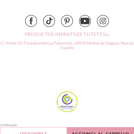
Dock & Bay
Done by Deer
Ettetete
Fresk
Grapat
PRODUCTOS INFANTILES TUTETE S.L.
Grech & Co
C/ Yecla 10, Pol.industrial La Polvorista,
30500 Molina de Segura, Murcia
Haba
España
Hape
Hello Hossy
Herobility
JaBaDaBaDo AB
Janod
KiddiKutter
Kids Concept
Konges Slojd
La nina
Lassig
Ordina per
Liewood
Cancella
DISPONIBILE
AGGIUNGI AL CARRELLO
Applica