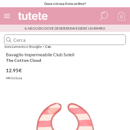
Dove si trova il mio ordine?
0
IL NEGOZIO DOVE DESIDERERAI ESSERE UN BIMBO
Spagnolo
Italiano
Svezzamento e Stoviglie
>
Cat.
Inglese
Bavaglio Impermeabile Club Soleil
The Cotton Cloud
Portoghese
12.95€
Francese
IVA inclusa