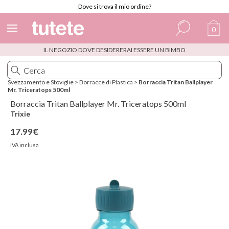
Dove si trova il mio ordine?
0
IL NEGOZIO DOVE DESIDERERAI ESSERE UN BIMBO
Spagnolo
Italiano
Svezzamento e Stoviglie
>
Borracce di Plastica
>
Borraccia Tritan Ballplayer
Mr. Triceratops 500ml
Inglese
Borraccia Tritan Ballplayer Mr. Triceratops 500ml
Portoghese
Trixie
17.99€
Francese
IVA inclusa