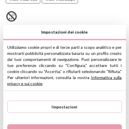
Scopri la borraccia in tritan a tenuta stagna di
Trixie
con
Impostazioni dei cookie
beccuccio. Decorata con stampa dei personaggi più adorabili del
marchio.
Utilizziamo cookie propri e di terze parti a scopo analitico e per
Le bottiglie in Tritan sono molto leggere, sono progettate per
mostrarti pubblicità personalizzata basata su un profilo creato
essere maneggiate facilmente dalle mani dei bambini ch ele
dai tuoi comportamenti di navigazione. Puoi personalizzare le
possono poratre al polso con la cinghietta.
tue preferenze cliccando su "Configura," accettare tutti i
CARATTERISTICHE
cookie cliccando su "Accetta," o rifiutarli selezionando "Rifiuta."
Per ulteriori informazioni, consulta la nostra
Informativa sulla
Materiale: bottiglia 100% tritan, tappo 100% PP, manico 100%
privacy e sui cookie
.
PES
Misure: 22 cm di altezza x 6.5 cm di diametro
Capacità 500ml
Leggera e della dimensione perfetta per le mani dei bambini
Impostazioni
A tenuta stagna
Include un beccuccio per sorseggiare facilmente
Il tappo si apre e si chiude rapidamente
Cinghietta per un facile trasporto