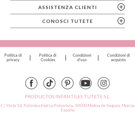
Cam Cam
ASSISTENZA CLIENTI
Chilly’s Bottles
Citron
CONOSCI TUTETE
Connetix
Cottonmoose
Cristina de Jos'h
Dinkum Dolls
Politica di
Politica di
Condizioni
Condizioni di
|
|
|
Djeco
privacy
Cookies
d’uso
acquisto
Dock & Bay
Done by Deer
Ettetete
Fresk
Grapat
PRODUCTOS INFANTILES TUTETE S.L.
Grech & Co
C/ Yecla 10, Pol.industrial La Polvorista,
30500 Molina de Segura, Murcia
Haba
España
Hape
Hello Hossy
Herobility