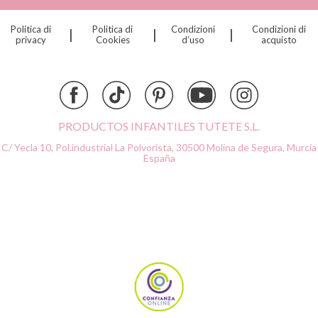
Dinkum Dolls
Politica di
Politica di
Condizioni
Condizioni di
|
|
|
Djeco
privacy
Cookies
d’uso
acquisto
Dock & Bay
Done by Deer
Ettetete
Fresk
Grapat
PRODUCTOS INFANTILES TUTETE S.L.
Grech & Co
C/ Yecla 10, Pol.industrial La Polvorista,
30500 Molina de Segura, Murcia
Haba
España
Hape
Hello Hossy
Herobility
JaBaDaBaDo AB
Janod
KiddiKutter
Kids Concept
Konges Slojd
La nina