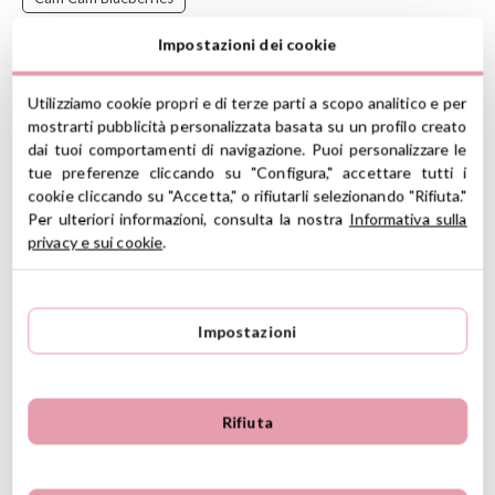
Impostazioni dei cookie
Bavaglio con maniche utilissimo nella prima tappa dello
svezzamento per proteggere gli abiti durante la pappa. Con tasca
anteriore.
Utilizziamo cookie propri e di terze parti a scopo analitico e per
mostrarti pubblicità personalizzata basata su un profilo creato
Cam Cam Copenhagen®
è una marca scandinava che lavora con
dai tuoi comportamenti di navigazione. Puoi personalizzare le
i più raffinati cotoni organici, combinandoli in dolci colori pastello.
tue preferenze cliccando su "Configura," accettare tutti i
Altissima qualità, cura del disegno e di ogni singolo dettaglio sono
i punti di forza di questa marca ricercatissima tra le mamme che
cookie cliccando su "Accetta," o rifiutarli selezionando "Rifiuta."
amano il simply-chic.
Per ulteriori informazioni, consulta la nostra
Informativa sulla
privacy e sui cookie
.
CARATTERISTICHE
Materiale: 100% Poliestere riciclato STANDARD 100 by
OEKO-TEX®
Impostazioni
Chiusura al collo a pressione
Lavabile in lavatrice max 40° ciclo delicato
Non adatto all'asciugatrice, non strare, non candeggiare
Indicato da 1 a 3 anni
Rifiuta
Misura: 41 x 75 cm (larghezza da polso a polso)
ID: 101097
Ver información GPSR