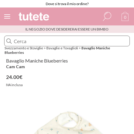
Dove si trova il mio ordine?
0
IL NEGOZIO DOVE DESIDERERAI ESSERE UN BIMBO
Spagnolo
Italiano
Svezzamento e Stoviglie
>
Bavaglie e Tovaglioli
>
Bavaglio Maniche
Blueberries
Inglese
Bavaglio Maniche Blueberries
Portoghese
Cam Cam
24.00€
Francese
IVA inclusa