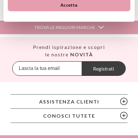
Accetta
Información sobre el fabricante y/o importador/distribuidor
dentro de la UE, que garantiza que el producto cumple con
los requisitos y regulaciones de acuerdo con la legislación
TROVA LE MIGLIORI MARCHE
sobre Seguridad General de Productos (GPSR).
Productos Infantiles Tutete S.L.
Dirección: C/ Yecla 10, Polígono industrial La Polvorista,
Así
Prendi ispirazione e scopri
30500, Molina de Segura, Murcia
Babiators
le nostre
NOVITÀ
dpd@tutete.com
Banana Panda
Banwood
Registrati
BIBS
Bling2O
Bubblat Kids
Cam Cam
ASSISTENZA CLIENTI
Chilly’s Bottles
Citron
CONOSCI TUTETE
Connetix
Cottonmoose
Cristina de Jos'h