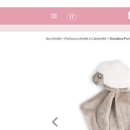
Spagnolo
Succhietti
>
Portasucchietti e Catenelle
>
Doudou Port
Italiano
Inglese
Portoghese
Francese