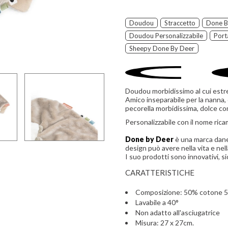
Doudou
Straccetto
Done B
Doudou Personalizzabile
Port
Sheepy Done By Deer
Doudou morbidissimo al cui estre
Amico inseparabile per la nanna,
pecorella morbidissima, dolce c
Personalizzabile con il nome rica
Done by Deer
è una marca danes
design può avere nella vita e nell
I suo prodotti sono innovativi, si
CARATTERISTICHE
Composizione: 50% cotone 5
Lavabile a 40°
Non adatto all'asciugatrice
Misura: 27 x 27cm.