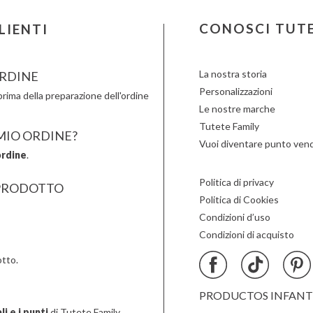
Londji
Moulin Roty
Slipstop
LOVI
Nailmatic
Smartm
CONOSCI TUT
LIENTI
Ludattica
NumNum
Stapelst
Lúdilo
Oli & Carol
Sticky 
La nostra storia
RDINE
Personalizzazioni
rima della preparazione dell'ordine
Le nostre marche
Tutete Family
 MIO ORDINE?
Vuoi diventare punto vend
ordine
.
Politica di privacy
PRODOTTO
Politica di Cookies
Condizioni d’uso
Condizioni di acquisto
tto.
PRODUCTOS INFANTIL
i e i punti
di Tutete Family.