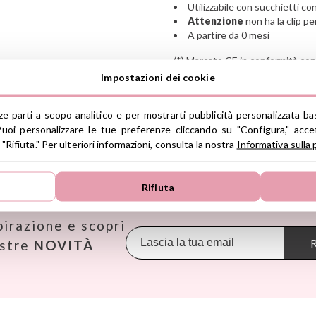
Utilizzabile con succhietti con
Attenzione
non ha la clip pe
A partire da 0 mesi
(*) Marcato CE in conformità con
Impostazioni dei cookie
Ver información GPSR
rze parti a scopo analitico e per mostrarti pubblicità personalizzata ba
Información sobre el fabrica
uoi personalizzare le tue preferenze cliccando su "Configura," accet
de la UE, que garantiza que 
 "Rifiuta." Per ulteriori informazioni, consulta la nostra
Informativa sulla 
regulaciones de acuerdo con 
TROVA LE MIGLIORI MARCHE
de Productos (GPSR).
Productos Infantiles Tutete 
Rifiuta
Janod
Maileg
Omy
Dirección: C/ Yecla 10, Políg
Molina de Segura, Murcia
KiddiKutter
Makedo
Oppi
dpd@tutete.com
pirazione e scopri
Kids Concept
Meli
Pasito a
Konges Slojd
Mepal
Petit B
R
ostre
NOVITÀ
La nina
Mimi & Lula
Petit M
Lassig
Minikane
Plan Toy
Liewood
Miniland
Play & 
Lilliputiens
Monbento
Primo
Little Dutch
Monnëka
Scoot an