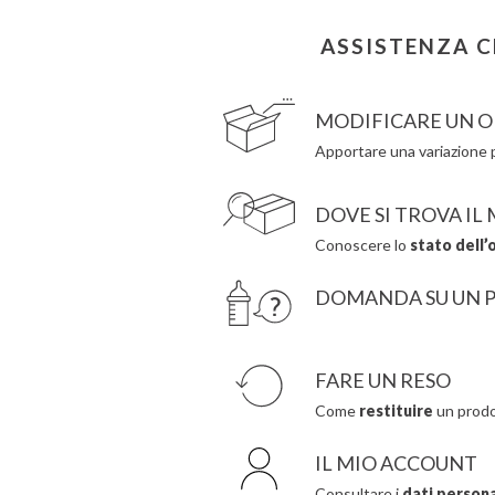
Citron
Hape
Connetix
Hello Hossy
ASSISTENZA C
Cottonmoose
Herobility
Cristina de Jos'h
JaBaDaBaDo AB
MODIFICARE UN O
Apportare una variazione p
DOVE SI TROVA IL
Conoscere lo
stato dell’
DOMANDA SU UN 
FARE UN RESO
Come
restituire
un prodo
IL MIO ACCOUNT
Consultare i
dati personal