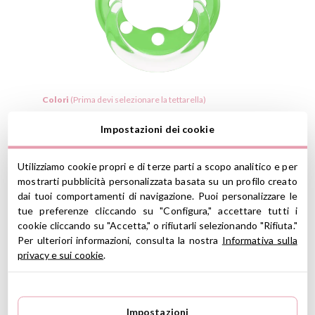
Colori
(Prima devi selezionare la tettarella)
Impostazioni dei cookie
Utilizziamo cookie propri e di terze parti a scopo analitico e per
Linea 1
mostrarti pubblicità personalizzata basata su un profilo creato
dai tuoi comportamenti di navigazione. Puoi personalizzare le
tue preferenze cliccando su "Configura," accettare tutti i
Linea 2
cookie cliccando su "Accetta," o rifiutarli selezionando "Rifiuta."
Per ulteriori informazioni, consulta la nostra
Informativa sulla
privacy e sui cookie
.
Linea 3
Impostazioni