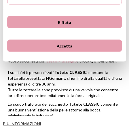
SUCCHIETTI
TUTETE CLASSIC
Rifiuta
Personalizza i 3 succhietti scrivendo per ognuno la frase che
vuoi!
Accetta
Questo pack ammette solo testo, senza disegni.
Vuoi 3 succhietti con
testo + disegno
? clicca
QUI
per crearli.
I succhietti personalizzati
Tutete CLASSIC
, montano la
tettarella brevettata NGermany, sinonimo di alta qualità e di una
esperienza di oltre 30 anni.
Tutte le tettarelle sono provviste di una valvola che consente
loro di recuperare immediatamente la forma originale.
Lo scudo traforato del succhietto
Tutete CLASSIC
consente
una buona ventilazione della pelle attorno alla bocca,
minimizzando le irritazioni.
PIÙ INFORMAZIONI