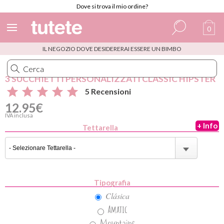
Dove si trova il mio ordine?
0
IL NEGOZIO DOVE DESIDERERAI ESSERE UN BIMBO
Spagnolo
Italiano
3 SUCCHIETTI PERSONALIZZATI CLASSIC HIPSTER
5 Recensioni
Inglese
12.95€
Portoghese
IVA inclusa
+ Info
Tettarella
Francese
Tipografia
Clásica
Amatic
Mountains