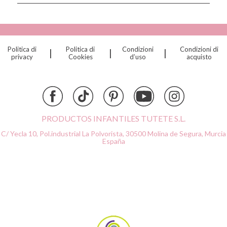
Connetix
Cottonmoose
Cristina de Jos'h
Dinkum Dolls
Politica di
Politica di
Condizioni
Condizioni di
|
|
|
Djeco
privacy
Cookies
d’uso
acquisto
Dock & Bay
Done by Deer
Ettetete
Fresk
Grapat
PRODUCTOS INFANTILES TUTETE S.L.
Grech & Co
C/ Yecla 10, Pol.industrial La Polvorista,
30500 Molina de Segura, Murcia
Haba
España
Hape
Hello Hossy
Herobility
JaBaDaBaDo AB
Janod
KiddiKutter