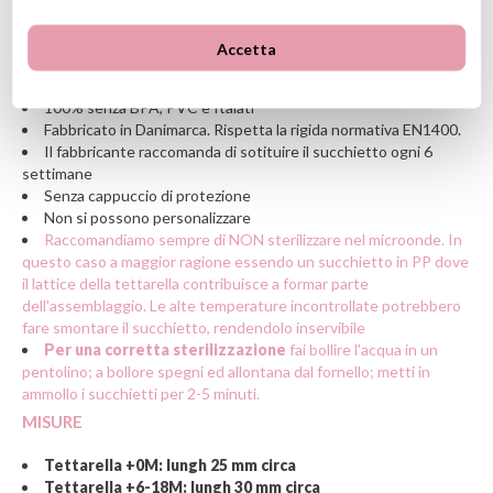
che abbandona.
CARATTERISTICHE
Accetta
Tettarella: a ciliegia in caucciù naturale
100% senza BPA, PVC e ftalati
Fabbricato in Danimarca. Rispetta la rigida normativa EN1400.
Il fabbricante raccomanda di sotituire il succhietto ogni 6
settimane
Senza cappuccio di protezione
Non si possono personalizzare
Raccomandiamo sempre di NON sterilizzare nel microonde. In
questo caso a maggior ragione essendo un succhietto in PP dove
il lattice della tettarella contribuisce a formar parte
dell'assemblaggio. Le alte temperature incontrollate potrebbero
fare smontare il succhietto, rendendolo inservibile
Per una corretta sterilizzazione
fai bollire l'acqua in un
pentolino; a bollore spegni ed allontana dal fornello; metti in
ammollo i succhietti per 2-5 minuti.
MISURE
Tettarella +0M: lungh 25 mm circa
Tettarella +6-18M: lungh 30 mm circa