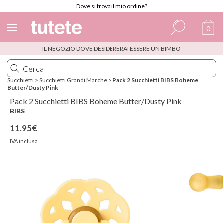
Dove si trova il mio ordine?
0
IL NEGOZIO DOVE DESIDERERAI ESSERE UN BIMBO
Spagnolo
Italiano
Succhietti
>
Succhietti Grandi Marche
>
Pack 2 Succhietti BIBS Boheme
Butter/Dusty Pink
Inglese
Pack 2 Succhietti BIBS Boheme Butter/Dusty Pink
Portoghese
BIBS
11.95€
Francese
IVA inclusa