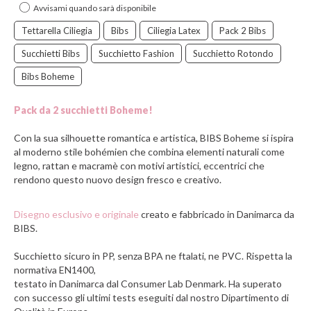
Avvisami quando sarà disponibile
Tettarella Ciliegia
Bibs
Ciliegia Latex
Pack 2 Bibs
Succhietti Bibs
Succhietto Fashion
Succhietto Rotondo
Bibs Boheme
Pack da 2 succhietti Boheme!
Con la sua silhouette romantica e artistica, BIBS Boheme si ispira
al moderno stile bohémien che combina elementi naturali come
legno, rattan e macramè con motivi artistici, eccentrici che
rendono questo nuovo design fresco e creativo.
Disegno esclusivo e originale
creato e fabbricado in Danimarca da
BIBS.
Succhietto sicuro in PP, senza BPA ne ftalati, ne PVC. Rispetta la
normativa EN1400,
testato in Danimarca dal Consumer Lab Denmark. Ha superato
con successo gli ultimi tests eseguiti dal nostro Dipartimento di