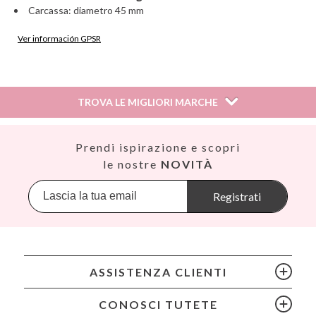
Carcassa: diametro 45 mm
Ver información GPSR
Información sobre el fabricante y/o importador/distribuidor
dentro de la UE, que garantiza que el producto cumple con
los requisitos y regulaciones de acuerdo con la legislación
TROVA LE MIGLIORI MARCHE
sobre Seguridad General de Productos (GPSR).
Productos Infantiles Tutete S.L.
Dirección: C/ Yecla 10, Polígono industrial La Polvorista,
Así
Prendi ispirazione e scopri
30500, Molina de Segura, Murcia
Babiators
le nostre
NOVITÀ
dpd@tutete.com
Banana Panda
Banwood
Registrati
BIBS
Bling2O
Bubblat Kids
Cam Cam
ASSISTENZA CLIENTI
Chilly’s Bottles
Citron
CONOSCI TUTETE