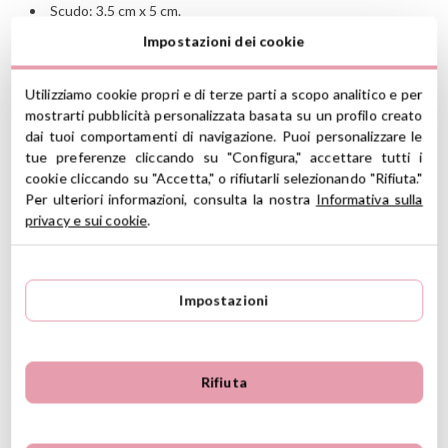
Scudo: 3.5 cm x 5 cm.
Verifica di avere selezionato la taglia corretta!
Impostazioni dei cookie
Attenzione: il disegno a colori, se presente, può danneggiarsi
con le sterilizzazioni e se viene graffiato o sfregato con materili
Utilizziamo cookie propri e di terze parti a scopo analitico e per
abrasivi.
mostrarti pubblicità personalizzata basata su un profilo creato
dai tuoi comportamenti di navigazione. Puoi personalizzare le
tue preferenze cliccando su "Configura," accettare tutti i
Ver información GPSR
cookie cliccando su "Accetta," o rifiutarli selezionando "Rifiuta."
Per ulteriori informazioni, consulta la nostra
Informativa sulla
Información sobre el fabricante y/o importador/distribuidor
dentro de la UE, que garantiza que el producto cumple con
privacy e sui cookie
.
5
los requisitos y regulaciones de acuerdo con la legislación
5
22
sobre Seguridad General de Productos (GPSR).
4
1
Productos Infantiles Tutete S.L.
3
0
23 Recensioni
Impostazioni
Dirección: C/ Yecla 10, Polígono industrial La Polvorista,
30500, Molina de Segura, Murcia
2
0
dpd@tutete.com
1
0
Rifiuta
Opinioni dei clienti
Ordenar