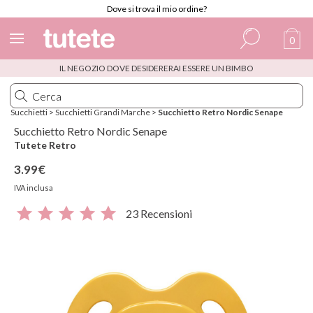
Dove si trova il mio ordine?
0
IL NEGOZIO DOVE DESIDERERAI ESSERE UN BIMBO
Spagnolo
Italiano
Succhietti
>
Succhietti Grandi Marche
>
Succhietto Retro Nordic Senape
Inglese
Succhietto Retro Nordic Senape
Tutete Retro
Portoghese
3.99€
Francese
IVA inclusa
23 Recensioni