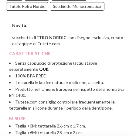
Tutete Retro Nordic
Succhietto Monocromatico
Novità!
succhietto
RETRO
NORDIC
con disegno esclusivo, creato
dall'equipe di Tutete.com
CARATTERISTICHE
Senza cappuccio di protezione
(
acquistabile
separatamente
QUI
).
100% BPA FREE
Tettarella in lattice naturale o silicone, a scelta.
Prodotto nell´Unione Europea nel rispetto della normativa
EN 1400.
Tutete.com consiglia: controllare frequentemente le
tettarelle in silicone durante il periodo della dentizione.
MISURE
Taglia +0M: tettarella
2.6 cm x 1.7 cm
.
Taglia +6M: tettarella 2.9 cm x 2 cm.