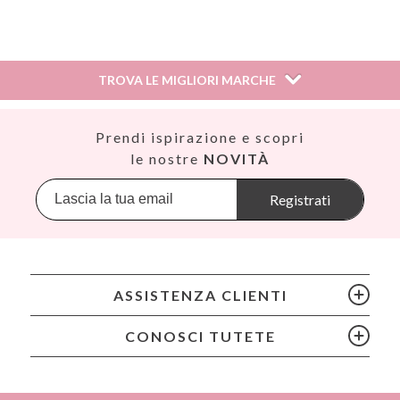
Silvia,
6 marzo 2021
TROVA LE MIGLIORI MARCHE
Ti risulta utile questa recensione?
SI
Así
Prendi ispirazione e scopri
Babiators
le nostre
NOVITÀ
B,
30 ottobre 2020
Banana Panda
Banwood
Registrati
BIBS
Ti risulta utile questa recensione?
SI
Bling2O
Cam Cam
Chilly's Bottles
Annav,
14 luglio 2020
ASSISTENZA CLIENTI
Citron
Connetix
CONOSCI TUTETE
Cottonmoose
Ti risulta utile questa recensione?
SI
Cristina de Jos'h
Djeco