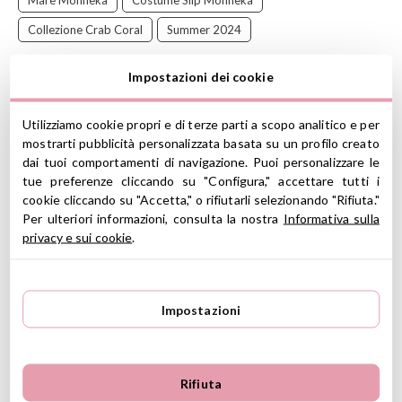
Collezione Crab Coral
Summer 2024
Lo slip da nuoto
Monnëka
è fatto con una fibra speciale che
Impostazioni dei cookie
blocca i raggi UVA e UVB nocivi.
Comodo ed elastico per il mare e la piscina.
Utilizziamo cookie propri e di terze parti a scopo analitico e per
mostrarti pubblicità personalizzata basata su un profilo creato
S= Small. Età 2-3 anni. Altezza 92/98cm.
dai tuoi comportamenti di navigazione. Puoi personalizzare le
M= Medium. Età 3-4 anni. Altezza 98/104cm.
tue preferenze cliccando su "Configura," accettare tutti i
L= Large. Età 4-5 anni. Altezza 104/110cm.
cookie cliccando su "Accetta," o rifiutarli selezionando "Rifiuta."
XL- Extra Large. Età 5-6 anni. Altezza 110/116 cm
Per ulteriori informazioni, consulta la nostra
Informativa sulla
CARATTERISTICHE
privacy e sui cookie
.
Composizione: 80% Nylon, 20% Spandex
Fibra UPF 50+ (normativa EN13758-2)
Asciugatura rapida
Impostazioni
Flessibile e comodo
Lavabile a 30°, risciacquare il capo in acqua dolce fredda dopo
l'uso in mare.
ATTENZIONE: l'uso di questo capo non sostituisce la
Rifiuta
crema solare con una protezione adeguata. Usa una crema