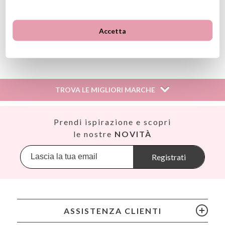
ad alta protezione sulle parti del corpo scoperte e ricorda
di evitare l'esposizione durante le ore più calde della
giornata.
Accetta
Ver información GPSR
Información sobre el fabricante y/o importador/distribuidor
dentro de la UE, que garantiza que el producto cumple con
los requisitos y regulaciones de acuerdo con la legislación
TROVA LE MIGLIORI MARCHE
sobre Seguridad General de Productos (GPSR).
Productos Infantiles Tutete S.L.
Dirección: C/ Yecla 10, Polígono industrial La Polvorista,
Así
Prendi ispirazione e scopri
30500, Molina de Segura, Murcia
Babiators
le nostre
NOVITÀ
dpd@tutete.com
Banana Panda
Banwood
Registrati
BIBS
Bling2O
Bubblat Kids
Cam Cam
ASSISTENZA CLIENTI
Chilly’s Bottles