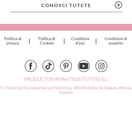
Citron
CONOSCI TUTETE
Connetix
Cottonmoose
Cristina de Jos'h
Dinkum Dolls
Politica di
Politica di
Condizioni
Condizioni di
|
|
|
Djeco
privacy
Cookies
d’uso
acquisto
Dock & Bay
Done by Deer
Ettetete
Fresk
Grapat
PRODUCTOS INFANTILES TUTETE S.L.
Grech & Co
C/ Yecla 10, Pol.industrial La Polvorista,
30500 Molina de Segura, Murcia
Haba
España
Hape
Hello Hossy
Herobility
JaBaDaBaDo AB
Janod