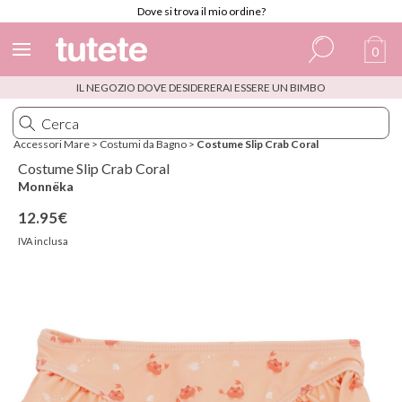
Dove si trova il mio ordine?
0
IL NEGOZIO DOVE DESIDERERAI ESSERE UN BIMBO
Spagnolo
Italiano
Accessori Mare
>
Costumi da Bagno
>
Costume Slip Crab Coral
Inglese
Costume Slip Crab Coral
Monnëka
Portoghese
12.95€
Francese
IVA inclusa