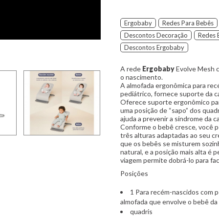
Ergobaby
Redes Para Bebês
Descontos Decoração
Redes 
Descontos Ergobaby
A rede
Ergobaby
Evolve Mesh 
o nascimento.
A almofada ergonômica para rec
pediátrico, fornece suporte da c
Oferece suporte ergonômico par
uma posição de “sapo” dos quadr
ajuda a prevenir a síndrome da c
Conforme o bebê cresce, você p
três alturas adaptadas ao seu c
que os bebês se misturem sozinh
natural, e a posição mais alta é 
viagem permite dobrá-lo para faci
Posições
1 Para recém-nascidos com pe
almofada que envolve o bebê da
quadris