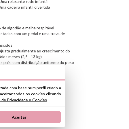
 Uma relaxante rede infantil
Uma cadeira infantil divertida
E
 de algodão e malha respirável
ustadas com um pedal e uma trava de
ascidos
ajusta gradualmente ao crescimento do
ios meses (2,5 - 13 kg)
s pais, com distribuição uniforme do peso
k”
m pedal
à máquina. Você pode ver como
lizada com base num perfil criado a
 aceitar todos os cookies clicando
g
a de Privacidade e Cookies
.
nômica
as pediátricos
Aceitar