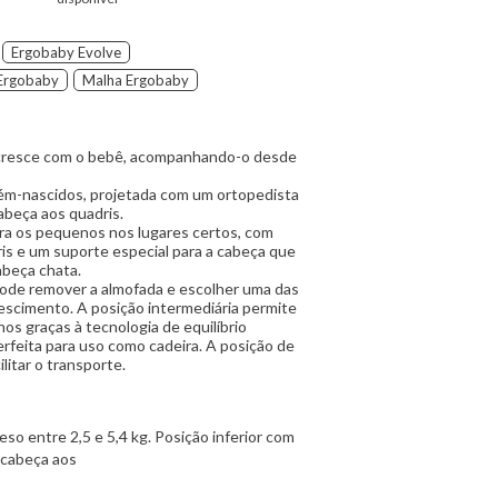
Ergobaby Evolve
Ergobaby
Malha Ergobaby
cresce com o bebê, acompanhando-o desde
ém-nascidos, projetada com um ortopedista
abeça aos quadris.
a os pequenos nos lugares certos, com
is e um suporte especial para a cabeça que
abeça chata.
ode remover a almofada e escolher uma das
rescimento. A posição intermediária permite
os graças à tecnologia de equilíbrio
perfeita para uso como cadeira. A posição de
litar o transporte.
so entre 2,5 e 5,4 kg. Posição inferior com
 cabeça aos