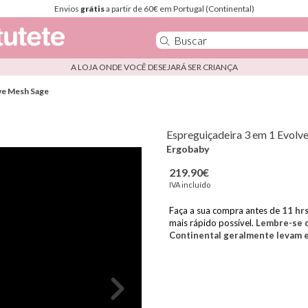
Envios
grátis
a partir de 60€ em Portugal (Continental)
A LOJA ONDE VOCÊ DESEJARÁ SER CRIANÇA
lve Mesh Sage
Espreguiçadeira 3 em 1 Evolv
Ergobaby
219.90€
IVA incluído
Faça a sua compra antes de
11
hr
mais rápido possível.
Lembre-se d
Continental geralmente levam en