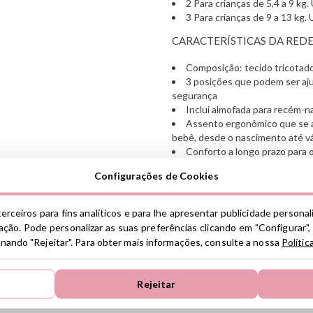
2 Para crianças de 5,4 a 9 kg.
3 Para crianças de 9 a 13 kg. 
CARACTERÍSTICAS DA RED
Composição: tecido tricotado
3 posições que podem ser aj
segurança
Inclui almofada para recém-n
Assento ergonômico que se 
bebê, desde o nascimento até vár
Conforto a longo prazo para o
entre quadris e ombros
Configurações de Cookies
Cinto seguro com fivelas “clic
Fácil mudança de posição co
Tampa removível, lavável 
erceiros para fins analíticos e para lhe apresentar publicidade persona
desmontá-lo clicando AQUI
ção. Pode personalizar as suas preferências clicando em "Configurar",
Desde o nascimento até 13K
ionando "Rejeitar". Para obter mais informações, consulte a nossa
Polític
Selo AGR como rede ergo
Recomendado por ortopedist
Rejeitar
Ver información GPSR