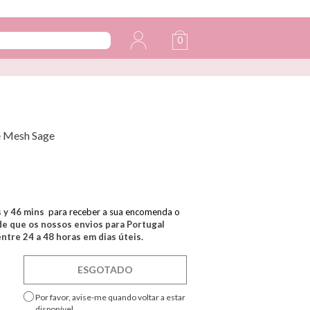
0
e Mesh Sage
s y
46
mins
para receber a sua encomenda o
e que os nossos envios para Portugal
tre 24 a 48 horas em dias úteis.
ESGOTADO
Por favor, avise-me quando voltar a estar
disponível