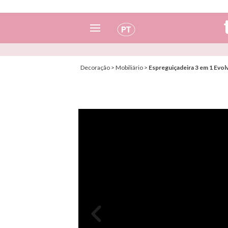
Espanhol
Decoração
>
Mobiliário
>
Espreguiçadeira 3 em 1 Evo
Italiano
Inglês
Português
Francês