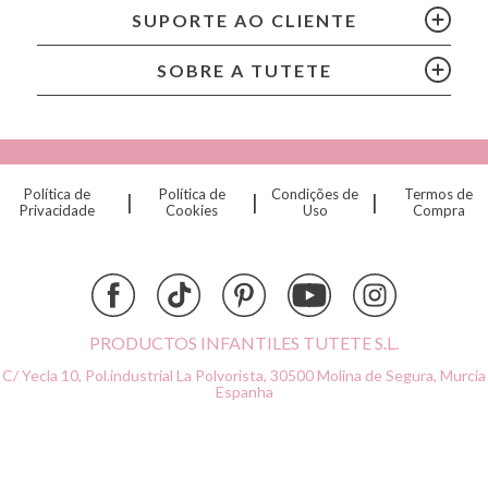
Cam Cam
SUPORTE AO CLIENTE
Chilly’s Bottles
Citron
SOBRE A TUTETE
Connetix
Cottonmoose
Cristina de Jos'h
Dinkum Dolls
Política de
Política de
Condições de
Termos de
|
|
|
Djeco
Privacidade
Cookies
Uso
Compra
Dock & Bay
Done by Deer
Ettetete
Fresk
Grapat
PRODUCTOS INFANTILES TUTETE S.L.
Grech & Co
C/ Yecla 10, Pol.industrial La Polvorista,
30500 Molina de Segura, Murcia
Haba
Espanha
Hape
Hello Hossy
Herobility