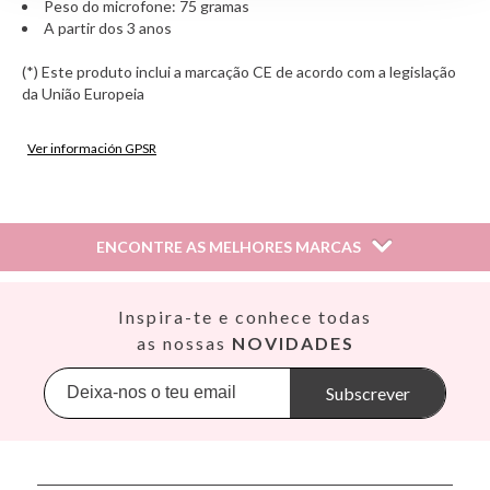
Peso do microfone: 75 gramas
A partir dos 3 anos
(*) Este produto inclui a marcação CE de acordo com a legislação
da União Europeia
Ver información GPSR
Información sobre el fabricante y/o importador/distribuidor
dentro de la UE, que garantiza que el producto cumple con
los requisitos y regulaciones de acuerdo con la legislación
ENCONTRE AS MELHORES MARCAS
sobre Seguridad General de Productos (GPSR).
Productos Infantiles Tutete S.L.
Dirección: C/ Yecla 10, Polígono industrial La Polvorista,
Así
Inspira-te e conhece todas
30500, Molina de Segura, Murcia
Babiators
as nossas
NOVIDADES
dpd@tutete.com
Banana Panda
Banwood
Subscrever
BIBS
Bling2O
Bubblat Kids