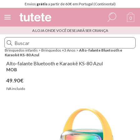
Envios
grátis
a partir de 60€ em Portugal (Continental)
0
A LOJA ONDE VOCÊ DESEJARÁ SER CRIANÇA
Espanhol
Italiano
Brinquedos infantis
>
Brinquedos +3 Anos
>
Alto-falante Bluetooth e
Karaokê KS-80 Azul
Inglês
Alto-falante Bluetooth e Karaokê KS-80 Azul
Português
MOB
49.90€
Francês
IVA incluído