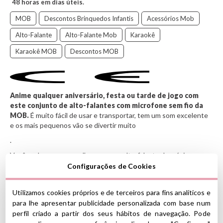
48 horas em dias úteis.
MOB
Descontos Brinquedos Infantis
Acessórios Mob
Alto-Falante
Alto-Falante Mob
Karaokê
Karaokê MOB
Descontos MOB
Anime qualquer aniversário, festa ou tarde de jogo com
este conjunto de alto-falantes com microfone sem fio da
MOB.
É muito fácil de usar e transportar, tem um som excelente
e os mais pequenos vão se divertir muito
.
Você pode usar o aparelho como um alto-falante de música,
apenas como microfone ou karaokê conectando-o ao seu
Configurações de Cookies
dispositivo via Bluetooth.
Características
Utilizamos cookies próprios e de terceiros para fins analíticos e
para lhe apresentar publicidade personalizada com base num
Dimensões da embalagem: 16,8 cm de comprimento x 16 cm
perfil criado a partir dos seus hábitos de navegação. Pode
de largura x 13,9 cm de profundidade