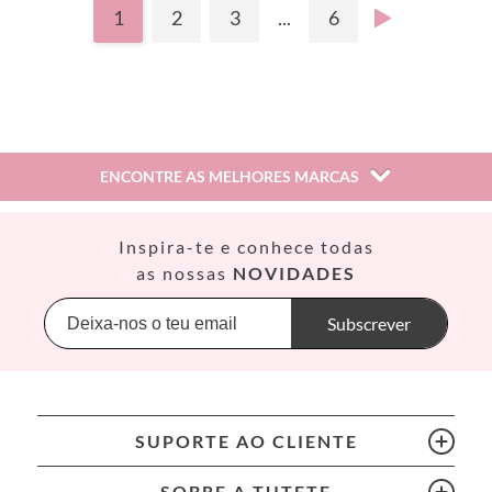
1
2
3
...
6
ENCONTRE AS MELHORES MARCAS
Así
Inspira-te e conhece todas
Babiators
as nossas
NOVIDADES
Banana Panda
Banwood
Subscrever
BIBS
Bling2O
Bubblat Kids
Cam Cam
SUPORTE AO CLIENTE
Chilly’s Bottles
Citron
SOBRE A TUTETE