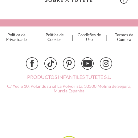
Connetix
Cottonmoose
Cristina de Jos'h
Dinkum Dolls
Política de
Política de
Condições de
Termos de
|
|
|
Djeco
Privacidade
Cookies
Uso
Compra
Dock & Bay
Done by Deer
Ettetete
Fresk
Grapat
PRODUCTOS INFANTILES TUTETE S.L.
Grech & Co
C/ Yecla 10, Pol.industrial La Polvorista,
30500 Molina de Segura,
Haba
Murcia
Espanha
Hape
Hello Hossy
Herobility
JaBaDaBaDo AB
Janod
KiddiKutter