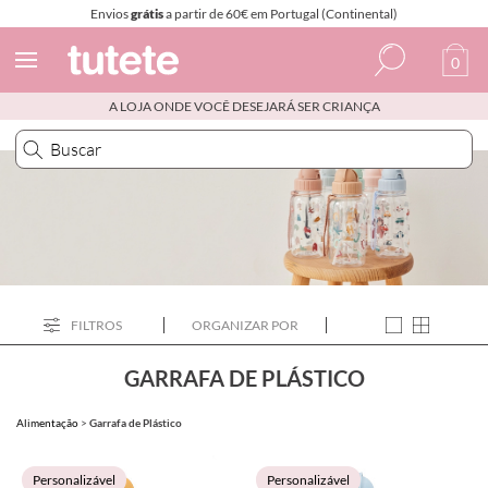
Envios
grátis
a partir de 60€ em Portugal (Continental)
0
A LOJA ONDE VOCÊ DESEJARÁ SER CRIANÇA
Espanhol
Italiano
Inglês
Português
Francês
FILTROS
ORGANIZAR POR
GARRAFA DE PLÁSTICO
Alimentação
>
Garrafa de Plástico
Personalizável
Personalizável