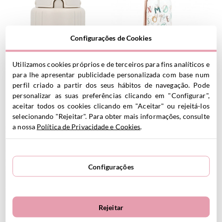
Configurações de Cookies
Tampa Garrafa Plástico
Garrafa Plástico Funny
Utilizamos cookies próprios e de terceiros para fins analíticos e
Personalizável Warner Super
Letters Personalizável
para lhe apresentar publicidade personalizada com base num
8.95
€
Heróis
perfil criado a partir dos seus hábitos de navegação. Pode
2.50
€
personalizar as suas preferências clicando em "Configurar",
aceitar todos os cookies clicando em "Aceitar" ou rejeitá-los
selecionando "Rejeitar". Para obter mais informações, consulte
VER PRODUTO
VER PRODUTO
a nossa
Política de Privacidade e Cookies
.
Personalizável
Personalizável
Configurações
Rejeitar
Garrafa Plástico Magical
Garrafa Plástico Little Red
Forest Personalizável
Personalizável