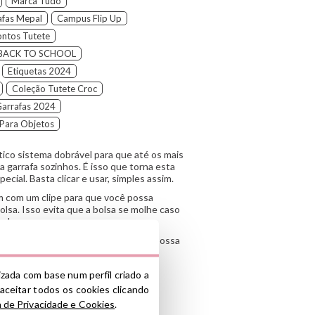
Marca Tudo
afas Mepal
Campus Flip Up
ntos Tutete
 BACK TO SCHOOL
Etiquetas 2024
Coleção Tutete Croc
arrafas 2024
Para Objetos
tico sistema dobrável para que até os mais
 garrafa sozinhos. É isso que torna esta
ecial. Basta clicar e usar, simples assim.
em com um clipe para que você possa
lsa. Isso evita que a bolsa se molhe caso
beber.
coleção Tutete Trucks para que você possa
lizada com base num perfil criado a
 aceitar todos os cookies clicando
e
a de Privacidade e Cookies
.