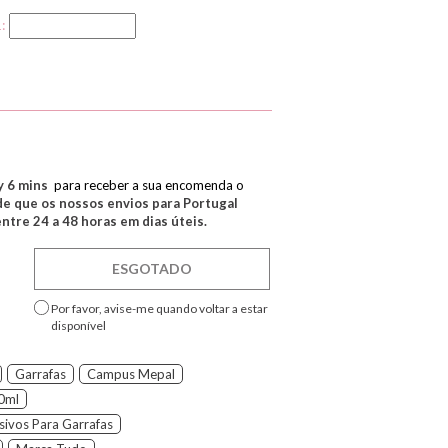
1:
y
6
mins
para receber a sua encomenda o
e que os nossos envios para Portugal
tre 24 a 48 horas em dias úteis.
ESGOTADO
Por favor, avise-me quando voltar a estar
disponível
Garrafas
Campus Mepal
0ml
sivos Para Garrafas