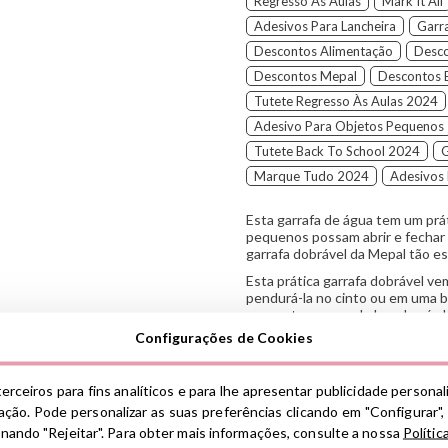
Regresso Às Aulas
Mark It All
Adesivos Para Lancheira
Garr
Descontos Alimentação
Desco
Descontos Mepal
Descontos
Tutete Regresso Às Aulas 2024
Adesivo Para Objetos Pequenos
Tutete Back To School 2024
G
Marque Tudo 2024
Adesivos 
Esta garrafa de água tem um prá
pequenos possam abrir e fechar a
garrafa dobrável da Mepal tão esp
Esta prática garrafa dobrável v
pendurá-la no cinto ou em uma bo
uma gota escape do bocal após 
Configurações de Cookies
A garrafa inclui um adesivo da 
inserir o nome do seu filho.
Características:
erceiros para fins analíticos e para lhe apresentar publicidade persona
ção. Pode personalizar as suas preferências clicando em "Configurar",
Material:
PCTG/ABS, silicon
ionando "Rejeitar". Para obter mais informações, consulte a nossa
Polític
Capacidade:
500 ml