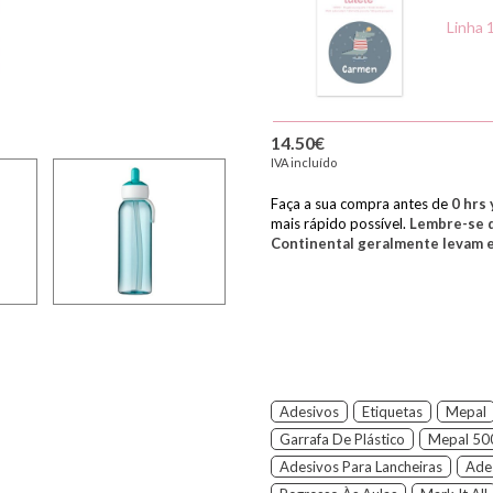
Linha 
14.50€
IVA incluído
Faça a sua compra antes de
0
hrs 
mais rápido possível.
Lembre-se d
Continental geralmente levam en
Adesivos
Etiquetas
Mepal
Garrafa De Plástico
Mepal 50
Adesivos Para Lancheiras
Ade