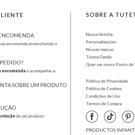
LOVI
Nailmatic
Smartm
Ludattica
NumNum
Stapelst
SOBRE A TUTE
LIENTE
Lúdilo
Oli & Carol
Sticky 
Maileg
Omy
Sunnylif
Nossa história
A ENCOMENDA
Personalizações
a sua encomenda preenchendo o
Nossas marcas
Tutete Family
 PEDIDO?
Quer ser nosso Ponto de 
a encomenda
e acompanhe-a.
Política de Privacidade
UNTA SOBRE UM PRODUTO
Política de Cookies
Condições de Uso
Termos de Compra
LUÇÃO
volução
de um produto.
PRODUCTOS INFANTIL