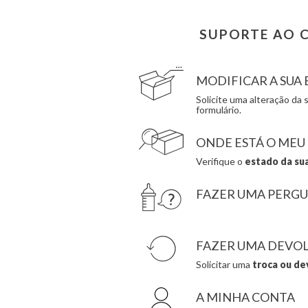
Citron
Hape
Connetix
Hello Hossy
SUPORTE AO C
Cottonmoose
Herobility
Cristina de Jos'h
JaBaDaBaDo AB
MODIFICAR A SU
Solicite uma alteração d
formulário.
ONDE ESTÁ O MEU
Verifique o
estado da su
FAZER UMA PERG
FAZER UMA DEVO
Solicitar uma
troca ou de
A MINHA CONTA