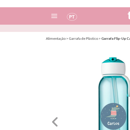
Espanhol
Alimentação
>
Garrafa de Plástico
>
Garrafa Flip-Up 
Italiano
Inglês
Português
Francês