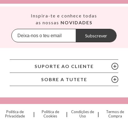
Productos Infantiles Tutete S.L.
Dirección: C/ Yecla 10, Polígono industrial La Polvorista,
Así
Inspira-te e conhece todas
30500, Molina de Segura, Murcia
Babiators
as nossas
NOVIDADES
dpd@tutete.com
Banana Panda
Banwood
Subscrever
BIBS
Bling2O
Bubblat Kids
Cam Cam
SUPORTE AO CLIENTE
Chilly’s Bottles
Citron
SOBRE A TUTETE
Connetix
Cottonmoose
Cristina de Jos'h
Dinkum Dolls
Política de
Política de
Condições de
Termos de
|
|
|
Djeco
Privacidade
Cookies
Uso
Compra
Dock & Bay
Done by Deer