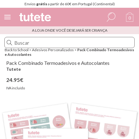
Envios
grátis
a partir de 60€ em Portugal (Continental)
0
A LOJA ONDE VOCÊ DESEJARÁ SER CRIANÇA
Espanhol
Italiano
Back to School
>
Adesivos Personalizados
>
Pack Combinado Termoadesivos
e Autocolantes
Inglês
Pack Combinado Termoadesivos e Autocolantes
Português
Tutete
24.95€
Francês
IVA incluído