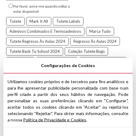
Por favor, avise-me quando voltar a
estar disponível
Tutete
Mark It All
Tutete Labels
Adesivos Combinados E Termoadesivos
Marca Tudo
Tutete Regresso Às Aulas 2024
Regresso Às Aulas 2024
Tutete Back To School 2024
Coleção Tutete Bugs
Labels 2024
Marque Tudo 2024
Pack Combinado 2026
Configurações de Cookies
Pacote Prático: 66 Etiquetas Personalizadas e um Chaveiro
Utilizamos cookies próprios e de terceiros para fins analíticos e
para lhe apresentar publicidade personalizada com base num
Com este pacote prático, pode etiquetar livros, lancheiras,
perfil criado a partir dos seus hábitos de navegação. Pode
brinquedos, garrafas, mochilas, roupas, sapatos e muito
personalizar as suas preferências clicando em "Configurar",
mais. Marque tudo para não perder nada!
aceitar todos os cookies clicando em "Aceitar" ou rejeitá-los
Características
selecionando "Rejeitar". Para obter mais informações, consulte
a nossa
Política de Privacidade e Cookies
.
Conteúdo:
29 etiquetas adesivas para objetos de vários tamanhos
25 etiquetas termoadesivas para têxteis