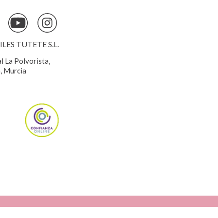
ES TUTETE S.L.
al La Polvorista,
, Murcia