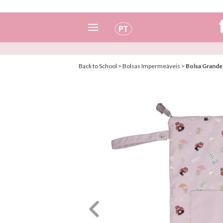
Espanhol
Back to School
>
Bolsas Impermeáveis
>
Bolsa Grande 
Italiano
Inglês
Português
Francês