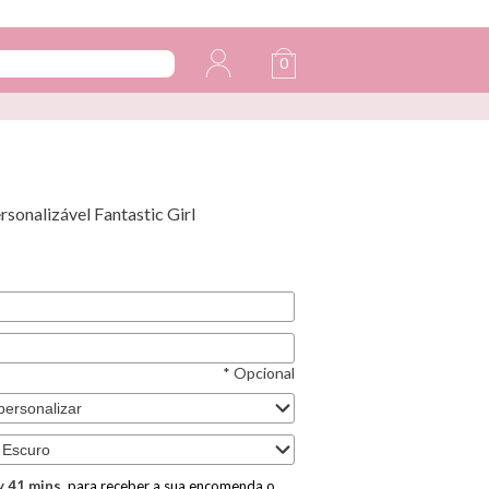
0
sonalizável Fantastic Girl
* Opcional
y
41
mins
para receber a sua encomenda o