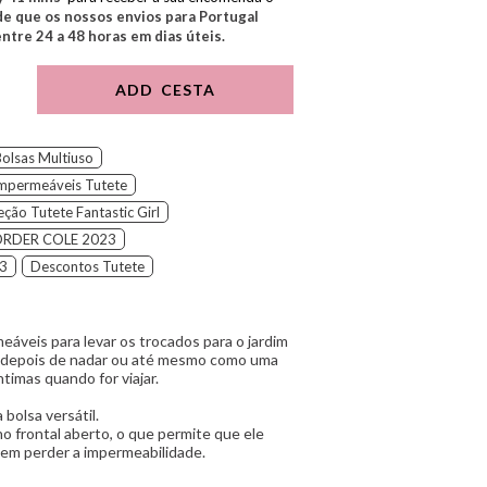
e que os nossos envios para Portugal
tre 24 a 48 horas em dias úteis.
ADD CESTA
Bolsas Multiuso
Impermeáveis Tutete
eção Tutete Fantastic Girl
RDER COLE 2023
23
Descontos Tutete
áveis para levar os trocados para o jardim
as depois de nadar ou até mesmo como uma
timas quando for viajar.
bolsa versátil.
 frontal aberto, o que permite que ele
sem perder a impermeabilidade.