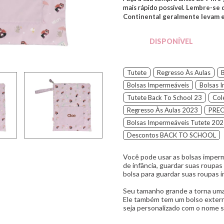
mais rápido possível.
Lembre-se d
Continental geralmente levam en
DISPONÍVEL
Tutete
Regresso Às Aulas
Bolsas Impermeáveis
Bolsas 
Tutete Back To School 23
Col
Regresso Às Aulas 2023
PREO
Bolsas Impermeáveis Tutete 20
Descontos BACK TO SCHOOL
Você pode usar as bolsas imperme
de infância, guardar suas roup
bolsa para guardar suas roupas ín
Seu tamanho grande a torna uma 
Ele também tem um bolso externo
seja personalizado com o nome 