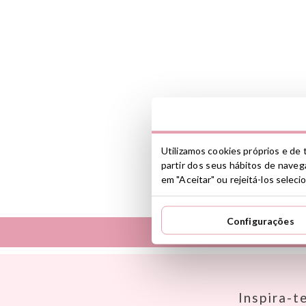
Utilizamos cookies próprios e de t
partir dos seus hábitos de navega
em "Aceitar" ou rejeitá-los selec
Configurações
Así
Dinkum Dolls
Babiators
Djeco
Banana Panda
Dock & Bay
Inspira-t