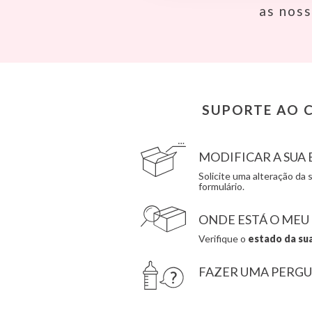
Banwood
Done by Deer
as nos
BIBS
Ettetete
Bling2O
Fresk
Bubblat Kids
Grapat
Cam Cam
Grech & Co
Chilly’s Bottles
Haba
Citron
Hape
Connetix
Hello Hossy
SUPORTE AO C
Cottonmoose
Herobility
Cristina de Jos'h
JaBaDaBaDo AB
MODIFICAR A SU
Solicite uma alteração d
formulário.
ONDE ESTÁ O MEU
Verifique o
estado da su
FAZER UMA PERG