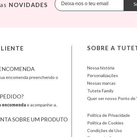
Konges Slojd
Mimi & Lula
Petit M
S
sas
NOVIDADES
La nina
Minikane
Plan Toy
Lassig
Miniland
Play & 
Liewood
Monbento
Primo
Lilliputiens
Monnëka
Scoot an
Londji
Moulin Roty
Slipstop
LOVI
Nailmatic
Smartm
Ludattica
NumNum
Stapelst
SOBRE A TUTE
LIENTE
Lúdilo
Oli & Carol
Sticky 
Maileg
Omy
Sunnylif
Nossa história
A ENCOMENDA
Personalizações
a sua encomenda preenchendo o
Nossas marcas
Tutete Family
 PEDIDO?
Quer ser nosso Ponto de 
a encomenda
e acompanhe-a.
Política de Privacidade
UNTA SOBRE UM PRODUTO
Política de Cookies
Condições de Uso