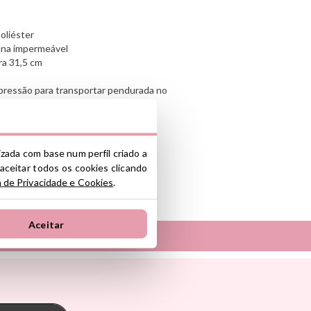
oliéster
na impermeável
ra 31,5 cm
 pressão para transportar pendurada no
até 12 caracteres
lizada com base num perfil criado a
 aceitar todos os cookies clicando
a de Privacidade e Cookies
.
nte y/o importador/distribuidor dentro
el producto cumple con los requisitos y
Aceitar
la legislación sobre Seguridad General
S.L.
Tambú
ono industrial La Polvorista, 30500,
 Pasito
The Cotton Cloud
oum
Theraline