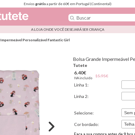
Envios
grátis
a partir de 60€ em Portugal (Continental)
A LOJA ONDE VOCÊ DESEJARÁ SER CRIANÇA
Impermeável Personalizável Fantastic Girl
Bolsa Grande Impermeável Per
Tutete
6.40€
15.95€
IVA incluído
Linha 1:
Linha 2:
Selecione:
Cor bordado:
Faça a sua compra antes de
9
hrs 