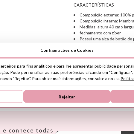
CARACTERÍSTICAS
Composição externa: 100% p
Composição interna: Membra
Medidas: altura 40 cm x largu
fechamento com zíper
Possui uma alça de botão de
carrinho ou na mão
Configurações de Cookies
Pode ser personalizado com 
Lavável à máquina a 30º
Não use um secador
erceiros para fins analíticos e para lhe apresentar publicidade persona
ção. Pode personalizar as suas preferências clicando em "Configurar",
Ver información GPSR
ionando "Rejeitar". Para obter mais informações, consulte a nossa
Polític
Información sobre el fabrica
de la UE, que garantiza que 
Rejeitar
regulaciones de acuerdo con 
ENCONTRE AS MELHORES MARCAS
de Productos (GPSR).
Productos Infantiles Tutete 
Janod
Makedo
Oppi
Dirección: C/ Yecla 10, Políg
Molina de Segura, Murcia
KiddiKutter
Meli
Pasito a
dpd@tutete.com
e e conhece todas
Kids Concept
Mepal
Petit B