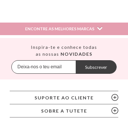
Elena,
17 de agosto de 2022
ENCONTRE AS MELHORES MARCAS
Esta avaliação foi útil para si?
Sim
Así
Inspira-te e conhece todas
Babiators
as nossas
NOVIDADES
Banana Panda
Banwood
Subscrever
BIBS
Bling2O
Bubblat Kids
Cam Cam
SUPORTE AO CLIENTE
Chilly’s Bottles
Citron
SOBRE A TUTETE
Connetix
Cottonmoose