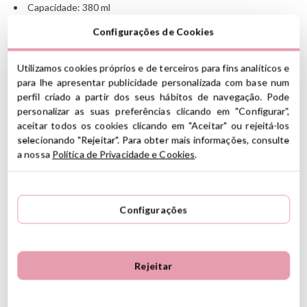
Capacidade: 380 ml
Medidas: Altura 6cm de largura 12cm x profundidade 12cm
Configurações de Cookies
Não tem um divisor interno
Seguro para lava-louças,
sem tampa
Fecho com 4 abas
Utilizamos cookies próprios e de terceiros para fins analíticos e
A tampa é hermética
para lhe apresentar publicidade personalizada com base num
Livre de BPA
perfil criado a partir dos seus hábitos de navegação. Pode
personalizar as suas preferências clicando em "Configurar",
Ver información GPSR
aceitar todos os cookies clicando em "Aceitar" ou rejeitá-los
selecionando "Rejeitar". Para obter mais informações, consulte
Información sobre el fabricante y/o importador/distribuidor
a nossa
Política de Privacidade e Cookies
.
dentro de la UE, que garantiza que el producto cumple con
5
los requisitos y regulaciones de acuerdo con la legislación
5
4
sobre Seguridad General de Productos (GPSR).
4
0
Productos Infantiles Tutete S.L.
Configurações
3
0
4 Avaliações
Dirección: C/ Yecla 10, Polígono industrial La Polvorista,
30500, Molina de Segura, Murcia
2
0
dpd@tutete.com
1
0
Rejeitar
Opiniões de clientes
Ordenar