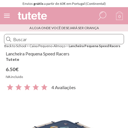
0
A LOJA ONDE VOCÊ DESEJARÁ SER CRIANÇA
Espanhol
Italiano
Back to School
>
Caixa Pequeno-Almoço
>
Lancheira Pequena Speed Racers
Inglês
Lancheira Pequena Speed Racers
Tutete
Português
6.50€
Francês
IVA incluído
4 Avaliações