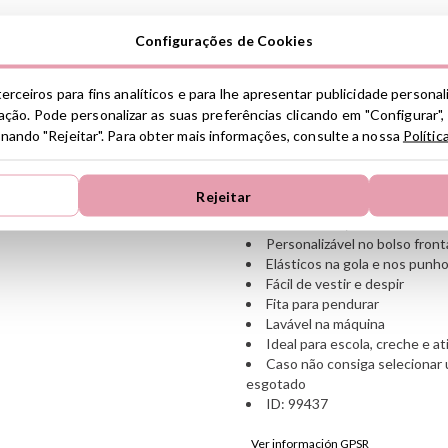
Largura de cava: 48 cm
Configurações de Cookies
Comprimento da manga desd
Largura da gola: 48 cm
Comprimento total desde o 
erceiros para fins analíticos e para lhe apresentar publicidade persona
Características
ção. Pode personalizar as suas preferências clicando em "Configurar",
ionando "Rejeitar". Para obter mais informações, consulte a nossa
Polític
Personalização em vinil term
Material: 100% poliéster
Dimensões do bolso frontal: 
Rejeitar
Acabamento impermeável e re
Material leve, resistente e du
Personalizável no bolso front
Elásticos na gola e nos punh
Fácil de vestir e despir
Fita para pendurar
Lavável na máquina
Ideal para escola, creche e a
Caso não consiga selecionar 
esgotado
ID: 99437
Ver información GPSR