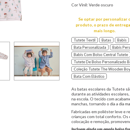
Cor Vinil:
Verde oscuro
Se optar por personalizar 
produto, o prazo de entrega
mais longo.
Tutete Textil
Batas
Babis
Bata Personalizada
Babis Per
Babis Com Bolso Central Tutete
Tutete De Bolso Personalizado B
Coleção Tutete The Wooden Bo
Bata Com Elástico
As batas escolares da Tutete são
durante as atividades escolares,
na escola. O tecido com acabame
manchas, tornando o dia a dia ma
Fabricadas em poliéster leve e
crianças com total conforto. Os 
colocação e remoção, promoven
Incluem ainda um amplo bolso fro