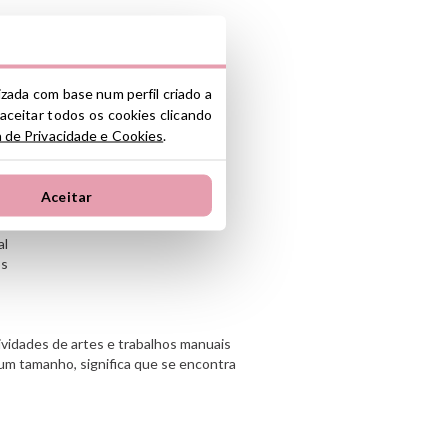
e o ombro: 44 cm
ombro: 53 cm
lizada com base num perfil criado a
 aceitar todos os cookies clicando
a de Privacidade e Cookies
.
oadesivo
17,5 cm x 12,5 cm
Aceitar
pelente à água e líquidos
rável
al
os
tividades de artes e trabalhos manuais
um tamanho, significa que se encontra