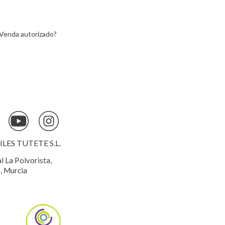
Venda autorizado?
ES TUTETE S.L.
al La Polvorista,
, Murcia