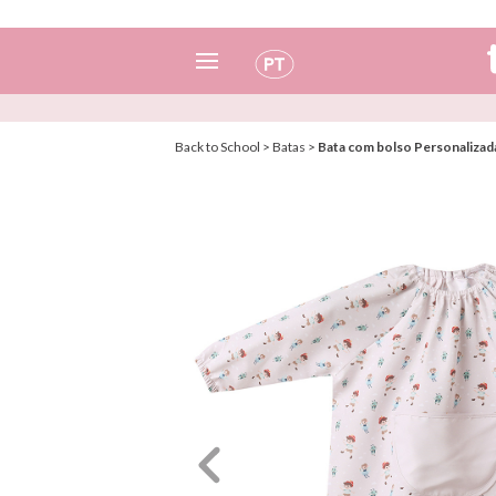
Espanhol
Back to School
>
Batas
>
Bata com bolso Personaliza
Italiano
Inglês
Português
Francês