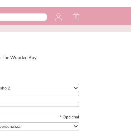
0
da The Wooden Boy
* Opcional