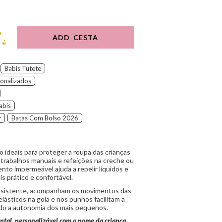
o
ADD CESTA
 é
Babis Tutete
sonalizados
abis
y
Batas Com Bolso 2026
 ideais para proteger a roupa das crianças
 trabalhos manuais e refeições na creche ou
nto impermeável ajuda a repelir líquidos e
is prático e confortável.
 resistente, acompanham os movimentos das
elásticos na gola e nos punhos facilitam a
do a autonomia dos mais pequenos.
ntal, personalizável com o nome da criança