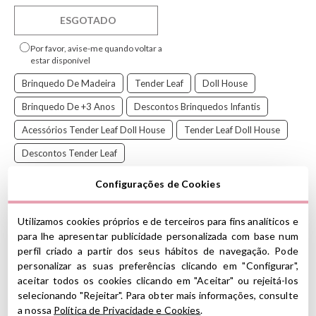
ESGOTADO
Por favor, avise-me quando voltar a
estar disponível
Brinquedo De Madeira
Tender Leaf
Doll House
Brinquedo De +3 Anos
Descontos Brinquedos Infantis
Acessórios Tender Leaf Doll House
Tender Leaf Doll House
Descontos Tender Leaf
Configurações de Cookies
Utilizamos cookies próprios e de terceiros para fins analíticos e
O Sr. Forrester é acompanhado por seu cachorrinho inseparável.
para lhe apresentar publicidade personalizada com base num
Eles são feitos de madeira maciça com tecidos preciosos de malha
perfil criado a partir dos seus hábitos de navegação. Pode
e jérsei
personalizar as suas preferências clicando em "Configurar",
.
aceitar todos os cookies clicando em "Aceitar" ou rejeitá-los
Ideal para criar ótimas histórias e jogos em sua casa de bonecas!
selecionando "Rejeitar". Para obter mais informações, consulte
a nossa
Política de Privacidade e Cookies
.
A