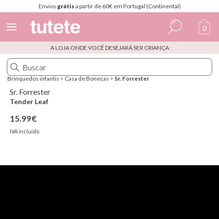
Envios
grátis
a partir de 60€ em Portugal (Continental)
0
A LOJA ONDE VOCÊ DESEJARÁ SER CRIANÇA
Espanhol
Italiano
Brinquedos infantis
>
Casa de Bonecas
>
Sr. Forrester
Inglês
Sr. Forrester
Tender Leaf
Português
15.99€
Francês
IVA incluído