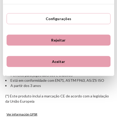
Tender Leaf
cria mundos maravilhosos de brinquedos de
madeira, cuidando muito bem dos detalhes e com materiais de
alta qualidade para torná-los mais seguros e duráveis. Os
Configurações
brinquedos de madeira Tender Leaf são feitos de madeira
sustentável, reciclável e certificada pelo FSC e pintados com
tintas
não tóxicas.
Rejeitar
CARACTERÍSTICAS
Material: madeira sustentável certificada pelo FSC
Inclui: 2 bonecos (Sr. Forrester e cachorrinho)
Aceitar
Dimensões da caixa: 18 x 12 x 5,5 cm
Dimensões aproximadas Mr. Forrester: 14 cm de altura
Perfeito para jogos abertos e criativos
Está em conformidade com EN71, ASTM F963, AS/ZS ISO
A partir dos 3 anos
(*) Este produto inclui a marcação CE de acordo com a legislação
da União Europeia
Ver información GPSR