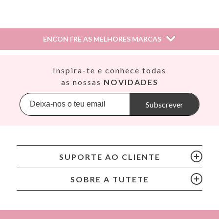
Información sobre el fabricante y/o importador/distribuidor
dentro de la UE, que garantiza que el producto cumple con
los requisitos y regulaciones de acuerdo con la legislación
ENCONTRE AS MELHORES MARCAS
sobre Seguridad General de Productos (GPSR).
Productos Infantiles Tutete S.L.
Dirección: C/ Yecla 10, Polígono industrial La Polvorista,
Así
Inspira-te e conhece todas
30500, Molina de Segura, Murcia
Babiators
as nossas
NOVIDADES
dpd@tutete.com
Banana Panda
Banwood
Subscrever
BIBS
Bling2O
Bubblat Kids
Cam Cam
SUPORTE AO CLIENTE
Chilly’s Bottles
Citron
SOBRE A TUTETE
Connetix
Cottonmoose
Cristina de Jos'h