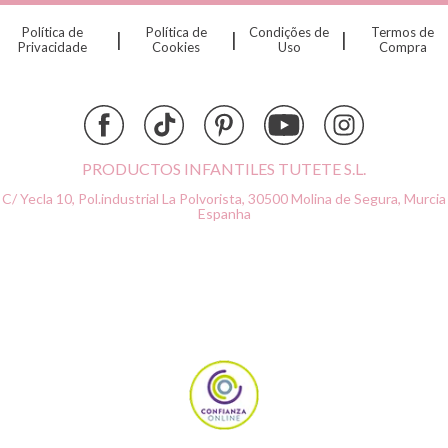
Dinkum Dolls
Política de
Política de
Condições de
Termos de
|
|
|
Djeco
Privacidade
Cookies
Uso
Compra
Dock & Bay
Done by Deer
Ettetete
Fresk
Grapat
PRODUCTOS INFANTILES TUTETE S.L.
Grech & Co
C/ Yecla 10, Pol.industrial La Polvorista,
30500 Molina de Segura, Murcia
Haba
Espanha
Hape
Hello Hossy
Herobility
JaBaDaBaDo AB
Janod
KiddiKutter
Kids Concept
Konges Slojd
La nina