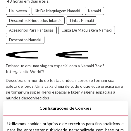
48 horas em dias úteis.
Halloween
Kit De Maquiagem Namaki
Namaki
Descontos Brinquedos Infantis
Tintas Namaki
Acessórios Para Fantasias
Caixa De Maquiagem Namaki
Descontos Namaki
Embarque em uma viagem espacial com a Namaki Box ?
Intergalactic World?!
Descubra um mundo de festas onde as cores se tornam sua
paleta de jogos. Uma caixa cheia de tudo o que você precisa para
se tornar um super-herói espacial e fazer viagens espaciais a
mundos desconhecidos
.
Configurações de Cookies
O kit contém:
Utilizamos cookies próprios e de terceiros para fins analíticos e
1 kit de maquiagem de 3 cores: azul/branco/prata
para lhe apresentar publicidade personalizada com base num
1 caneta de pintura facial laranja Jumbo