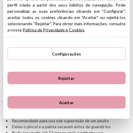
perfil criado a partir dos seus hábitos de navegação. Pode
1 lápis de pintura facial preto Jumbo
1 Máscara dourada para cabelo
personalizar as suas preferências clicando em "Configurar",
Uma folha de tatuagem
aceitar todos os cookies clicando em "Aceitar" ou rejeitá-los
Uma esponja de látex
selecionando "Rejeitar". Para obter mais informações, consulte
1 cartão de tutorial
a nossa
Política de Privacidade e Cookies
.
A
Namaki
é uma marca que nasceu com a ideia de criar
maquiagem que respeite a pele das crianças e o meio ambiente,
testada dermatologicamente e não testada em animais.
Configurações
Características
Projetado com produtos naturais e orgânicos
Tamanho da embalagem: 7 x 7 x 13,5 cm
Rejeitar
100% dos ingredientes são de origem natural, 39% pertencem
a culturas orgânicas
Formulado com água e hipoalergênico
Fácil de aplicar
Aceitar
Testado dermatologicamente
Embalagem reciclável com certificação Imprim'vert
Os produtos não foram testados em animais
Recomendado para uso sob supervisão de um adulto
Deixe o pincel e a paleta secarem antes de guardá-los
Pode ser usado até 12 meses após o primeiro uso