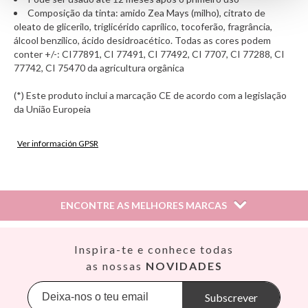
Composição da tinta: amido Zea Mays (milho), citrato de
oleato de glicerilo, triglicérido caprílico, tocoferão, fragrância,
álcool benzílico, ácido desidroacético. Todas as cores podem
conter +/-: CI77891, CI 77491, CI 77492, CI 7707, CI 77288, CI
77742, CI 75470 da agricultura orgânica
(*) Este produto inclui a marcação CE de acordo com a legislação
da União Europeia
Ver información GPSR
Información sobre el fabricante y/o importador/distribuidor
dentro de la UE, que garantiza que el producto cumple con
los requisitos y regulaciones de acuerdo con la legislación
ENCONTRE AS MELHORES MARCAS
sobre Seguridad General de Productos (GPSR).
Productos Infantiles Tutete S.L.
Dirección: C/ Yecla 10, Polígono industrial La Polvorista,
Así
Inspira-te e conhece todas
30500, Molina de Segura, Murcia
Babiators
as nossas
NOVIDADES
dpd@tutete.com
Banana Panda
Banwood
Subscrever