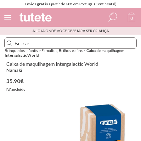
Envios
grátis
a partir de 60€ em Portugal (Continental)
0
A LOJA ONDE VOCÊ DESEJARÁ SER CRIANÇA
Espanhol
Italiano
Brinquedos infantis
>
Esmaltes, Brilhos e afins
>
Caixa de maquilhagem
Intergalactic World
Inglês
Caixa de maquilhagem Intergalactic World
Português
Namaki
35.90€
Francês
IVA incluído