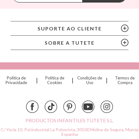
BIBS
Bling2O
Bubblat Kids
Cam Cam
SUPORTE AO CLIENTE
Chilly’s Bottles
Citron
SOBRE A TUTETE
Connetix
Cottonmoose
Cristina de Jos'h
Dinkum Dolls
Política de
Política de
Condições de
Termos de
|
|
|
Djeco
Privacidade
Cookies
Uso
Compra
Dock & Bay
Done by Deer
Ettetete
Fresk
Grapat
PRODUCTOS INFANTILES TUTETE S.L.
Grech & Co
C/ Yecla 10, Pol.industrial La Polvorista,
30500 Molina de Segura, Murcia
Haba
Espanha