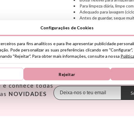
Para limpeza diária, limpe c
Adequado para lavagem (ciclo
Antes de guardar, seque mui
Configurações de Cookies
Ver información GPSR
Información sobre el fabrica
erceiros para fins analíticos e para lhe apresentar publicidade persona
de la UE, que garantiza que 
ção. Pode personalizar as suas preferências clicando em "Configurar",
regulaciones de acuerdo con 
ionando "Rejeitar". Para obter mais informações, consulte a nossa
Polític
ENCONTRE AS MELHORES MARCAS
de Productos (GPSR).
Productos Infantiles Tutete 
Janod
Makedo
Oppi
Dirección: C/ Yecla 10, Políg
Rejeitar
Molina de Segura, Murcia
KiddiKutter
Meli
Pasito a
dpd@tutete.com
e e conhece todas
Kids Concept
Mepal
Petit B
Konges Slojd
Mimi & Lula
Petit M
S
sas
NOVIDADES
La nina
Minikane
Plan Toy
Lassig
Miniland
Play & 
Liewood
Monbento
Primo
Lilliputiens
Monnëka
Scoot an
Londji
Moulin Roty
Slipstop
LOVI
Nailmatic
Smartm
Ludattica
NumNum
Stapelst