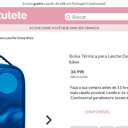
Envios
grátis
a partir de 60€ em Portugal (Continental)
A LOJA ONDE VOCÊ DESEJARÁ SER CRIANÇA
para Lanche Deep Blue
Bolsa Térmica para Lanche De
b.box
34.99€
IVA incluído
Faça a sua compra antes de
11
hr
mais rápido possível.
Lembre-se d
Continental geralmente levam en
DISPONÍVEL