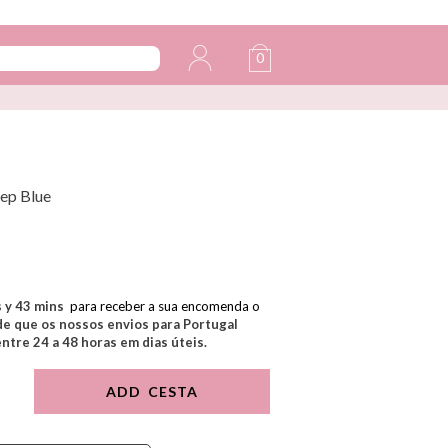
0
ep Blue
s y
43
mins
para receber a sua encomenda o
e que os nossos envios para Portugal
tre 24 a 48 horas em dias úteis.
ADD CESTA