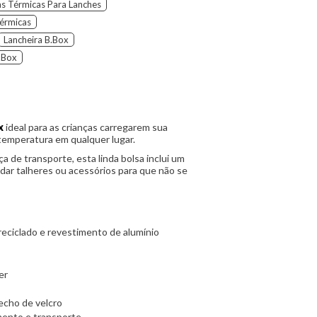
as Térmicas Para Lanches
Térmicas
Lancheira B.Box
.box
x
ideal para as crianças carregarem sua
temperatura em qualquer lugar.
ça de transporte, esta linda bolsa inclui um
dar talheres ou acessórios para que não se
 reciclado e revestimento de alumínio
er
echo de velcro
mento e transporte