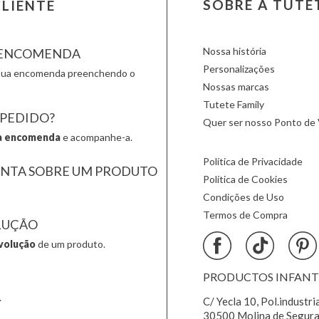
SOBRE A TUTE
LIENTE
Lúdilo
Oli & Carol
Sticky 
Maileg
Omy
Sunnylif
Nossa história
A ENCOMENDA
Personalizações
a sua encomenda preenchendo o
Nossas marcas
Tutete Family
 PEDIDO?
Quer ser nosso Ponto de 
a encomenda
e acompanhe-a.
Política de Privacidade
UNTA SOBRE UM PRODUTO
Política de Cookies
Condições de Uso
Termos de Compra
LUÇÃO
volução
de um produto.
PRODUCTOS INFANTIL
.
C/ Yecla 10, Pol.industri
30500 Molina de Segura