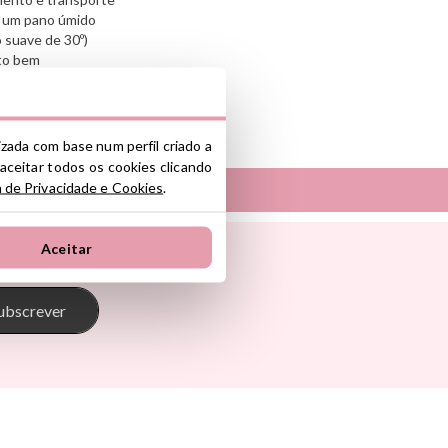
om um pano úmido
 suave de 30º)
to bem
nte y/o importador/distribuidor dentro
lizada com base num perfil criado a
el producto cumple con los requisitos y
 aceitar todos os cookies clicando
la legislación sobre Seguridad General
a de Privacidade e Cookies
.
S.L.
Tambú
ono industrial La Polvorista, 30500,
Aceitar
 Pasito
The Cotton Cloud
oum
Theraline
onkey
Trixie
ubscrever
s
Tutete
Go
Vilac
Walking Mum
d Ride
Way To Play
Wobbel
ax
Yvolution
ein