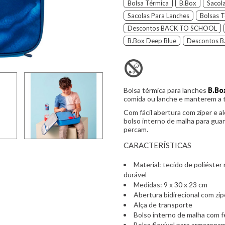
Bolsa Térmica
B.Box
Sacol
Sacolas Para Lanches
Bolsas 
Descontos BACK TO SCHOOL
B.Box Deep Blue
Descontos B
Bolsa térmica para lanches
B.Bo
comida ou lanche e manterem a 
Com fácil abertura com zíper e al
bolso interno de malha para guar
percam.
CARACTERÍSTICAS
Material: tecido de poliéster
durável
Medidas: 9 x 30 x 23 cm
Abertura bidirecional com zíp
Alça de transporte
Bolso interno de malha com f
Bolsa flexível para armazena