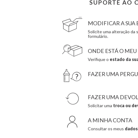
SUPORTE AO C
Cottonmoose
Herobility
Cristina de Jos'h
JaBaDaBaDo AB
MODIFICAR A SU
Solicite uma alteração d
formulário.
ONDE ESTÁ O MEU
Verifique o
estado da su
FAZER UMA PERG
FAZER UMA DEVO
Solicitar uma
troca ou de
A MINHA CONTA
Consultar os meus
dados