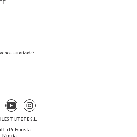
TE
Lemon
e
Venda autorizado?
ES TUTETE S.L.
al La Polvorista,
, Murcia