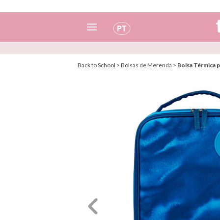
Espanhol
Back to School
>
Bolsas de Merenda
>
Bolsa Térmica 
Italiano
Inglês
Português
Francês