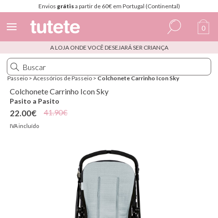
Envios
grátis
a partir de 60€ em Portugal (Continental)
0
A LOJA ONDE VOCÊ DESEJARÁ SER CRIANÇA
Espanhol
Italiano
Passeio
>
Acessórios de Passeio
>
Colchonete Carrinho Icon Sky
Inglês
Colchonete Carrinho Icon Sky
Pasito a Pasito
Português
41.90€
22.00€
Francês
IVA incluído