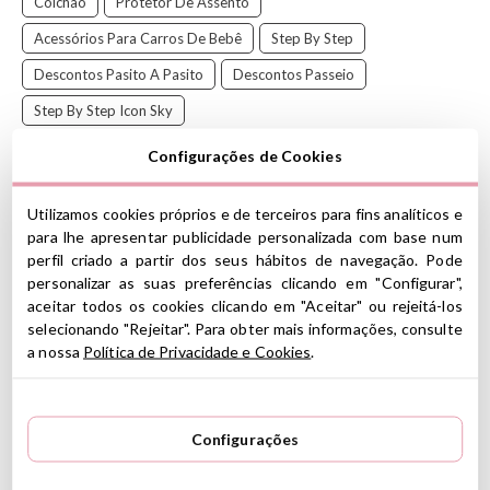
Colchão
Protetor De Assento
Acessórios Para Carros De Bebê
Step By Step
Descontos Pasito A Pasito
Descontos Passeio
Step By Step Icon Sky
Configurações de Cookies
O tapete Icon Sky de Pasito a
Pasito é perfeito
para adicionar
conforto ao seu filho durante as caminhadas.
Utilizamos cookies próprios e de terceiros para fins analíticos e
Com um tecido respirável que isola a umidade e evita a
para lhe apresentar publicidade personalizada com base num
transpiração excessiva, este tapete é adequado para a maioria
perfil criado a partir dos seus hábitos de navegação. Pode
dos carrinhos de bebê. Possui aberturas e ajustes para cobrir a
personalizar as suas preferências clicando em "Configurar",
superfície onde a criança está deitada, garantindo um passeio
aceitar todos os cookies clicando em "Aceitar" ou rejeitá-los
mais confortável e protegendo
selecionando "Rejeitar". Para obter mais informações, consulte
a cadeira do atrito.
a nossa
Política de Privacidade e Cookies
.
Complete o look com a coleção
Icon Sky
clicando
AQUI
CARACTERÍSTICAS
Configurações
Material: 100% algodão
Cor: Camel