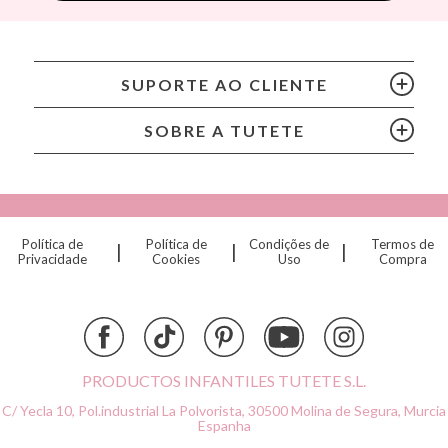
Bling2O
Bubblat Kids
Cam Cam
SUPORTE AO CLIENTE
Chilly’s Bottles
Citron
SOBRE A TUTETE
Connetix
Cottonmoose
Cristina de Jos'h
Dinkum Dolls
Política de
Política de
Condições de
Termos de
|
|
|
Djeco
Privacidade
Cookies
Uso
Compra
Dock & Bay
Done by Deer
Ettetete
Fresk
Grapat
PRODUCTOS INFANTILES TUTETE S.L.
Grech & Co
C/ Yecla 10, Pol.industrial La Polvorista,
30500 Molina de Segura, Murcia
Haba
Espanha