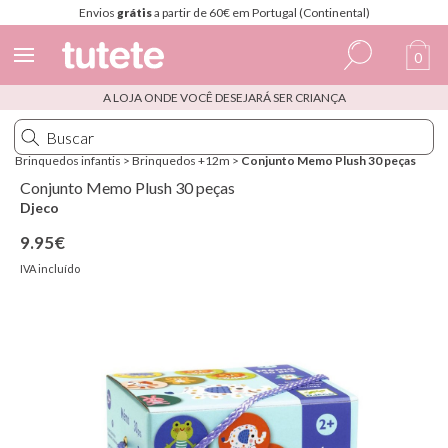
Envios
grátis
a partir de 60€ em Portugal (Continental)
0
A LOJA ONDE VOCÊ DESEJARÁ SER CRIANÇA
Espanhol
Italiano
Brinquedos infantis
>
Brinquedos +12m
>
Conjunto Memo Plush 30 peças
Inglês
Conjunto Memo Plush 30 peças
Djeco
Português
9.95€
Francês
IVA incluído