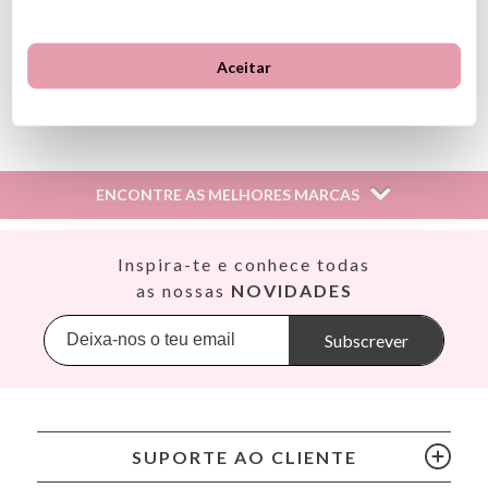
(*) Este produto inclui a marcação CE de acordo com a legislação
da União Europeia
Aceitar
Ver información GPSR
Información sobre el fabricante y/o importador/distribuidor
dentro de la UE, que garantiza que el producto cumple con
los requisitos y regulaciones de acuerdo con la legislación
ENCONTRE AS MELHORES MARCAS
sobre Seguridad General de Productos (GPSR).
Productos Infantiles Tutete S.L.
Dirección: C/ Yecla 10, Polígono industrial La Polvorista,
Así
Inspira-te e conhece todas
30500, Molina de Segura, Murcia
Babiators
as nossas
NOVIDADES
dpd@tutete.com
Banana Panda
Banwood
Subscrever
BIBS
Bling2O
Bubblat Kids
Cam Cam
SUPORTE AO CLIENTE
Chilly’s Bottles