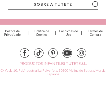
Citron
SOBRE A TUTETE
Connetix
Cottonmoose
Cristina de Jos'h
Dinkum Dolls
Política de
Política de
Condições de
Termos de
|
|
|
Djeco
Privacidade
Cookies
Uso
Compra
Dock & Bay
Done by Deer
Ettetete
Fresk
Grapat
PRODUCTOS INFANTILES TUTETE S.L.
Grech & Co
C/ Yecla 10, Pol.industrial La Polvorista,
30500 Molina de Segura, Murcia
Haba
Espanha
Hape
Hello Hossy
Herobility
JaBaDaBaDo AB
Janod