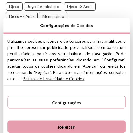
Djeco
Jogo De Tabuleiro
Djeco +3 Anos
Djeco +2 Anos
Memorando
Configurações de Cookies
Descontos Brinquedos Infantis
Descontos Djeco
Utilizamos cookies próprios e de terceiros para fins analíticos e
para lhe apresentar publicidade personalizada com base num
Explore os diferentes bichos de pelúcia com este divertido
perfil criado a partir dos seus hábitos de navegação. Pode
jogo de memória da Djeco!
Com azulejos coloridos mostrando
personalizar as suas preferências clicando em "Configurar",
os diferentes adoráveis bichos de pelúcia, este jogo é perfeito
aceitar todos os cookies clicando em "Aceitar" ou rejeitá-los
para desenvolver observação, linguagem e memória de uma forma
selecionando "Rejeitar". Para obter mais informações, consulte
divertida. Ideal para jogar com amigos ou familiares!
a nossa
Política de Privacidade e Cookies
.
CARACTERÍSTICAS
Material: papelão FSC?
Configurações
Ele contém 30 peças para formar 15 pares
Dimensões da embalagem: 12 x 12 x 12 cm
De 1 a 4 jogadores
Estimula a capacidade das crianças de observar e lembrar
A partir dos 2 anos
Rejeitar