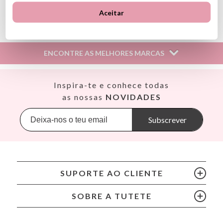
Ver información GPSR
Aceitar
Información sobre el fabricante y/o importador/distribuidor
dentro de la UE, que garantiza que el producto cumple con
los requisitos y regulaciones de acuerdo con la legislación
ENCONTRE AS MELHORES MARCAS
sobre Seguridad General de Productos (GPSR).
Productos Infantiles Tutete S.L.
Dirección: C/ Yecla 10, Polígono industrial La Polvorista,
Así
Inspira-te e conhece todas
30500, Molina de Segura, Murcia
Babiators
as nossas
NOVIDADES
dpd@tutete.com
Banana Panda
Banwood
Subscrever
BIBS
Bling2O
Bubblat Kids
Cam Cam
SUPORTE AO CLIENTE
Chilly’s Bottles
Citron
SOBRE A TUTETE
Connetix
Cottonmoose