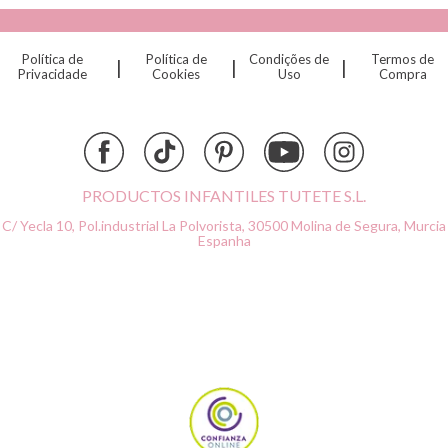
Cristina de Jos'h
Dinkum Dolls
Política de
Política de
Condições de
Termos de
|
|
|
Djeco
Privacidade
Cookies
Uso
Compra
Dock & Bay
Done by Deer
Ettetete
Fresk
Grapat
PRODUCTOS INFANTILES TUTETE S.L.
Grech & Co
C/ Yecla 10, Pol.industrial La Polvorista,
30500 Molina de Segura, Murcia
Haba
Espanha
Hape
Hello Hossy
Herobility
JaBaDaBaDo AB
Janod
KiddiKutter
Kids Concept
Konges Slojd