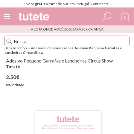
Envios
grátis
a partir de 60€ em Portugal (Continental)
0
A LOJA ONDE VOCÊ DESEJARÁ SER CRIANÇA
Espanhol
Italiano
Back to School
>
Adesivos Personalizados
>
Adesivo Pequeno Garrafas e
Lancheiras Circus Show
Inglês
Adesivo Pequeno Garrafas e Lancheiras Circus Show
Português
Tutete
2.50€
Francês
IVA incluído