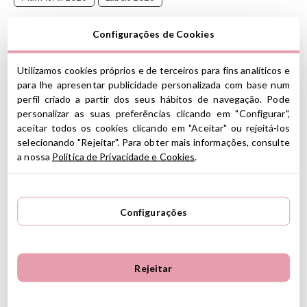
Com este adesivo, você pode personalizar suas garrafas,
Configurações de Cookies
lancheiras ou qualquer objeto que você possa imaginar.
Utilizamos cookies próprios e de terceiros para fins analíticos e
Marque tudo!
para lhe apresentar publicidade personalizada com base num
perfil criado a partir dos seus hábitos de navegação. Pode
Se você gosta de nossas lancheira
midi nordic
esses adesivo
são ótimos para elas
personalizar as suas preferências clicando em "Configurar",
aceitar todos os cookies clicando em "Aceitar" ou rejeitá-los
CARACTERÍSTICAS
selecionando "Rejeitar". Para obter mais informações, consulte
Dimensões do adesivo: 6,3 cm de diâmetro
a nossa
Política de Privacidade e Cookies
.
Possui um laminado protetor que o torna resistente à lavagem
Etiqueta resistente à máquina de lavar louça
Não esfregue com um esfregão
Configurações
AVISO
: Antes de lavar, certifique-se de que o adesivo está
completamente aderido à superfície e sem bolhas de ar. Para
prolongar a sua durabilidade, recomenda-se a lavagem à mão do
objeto onde o adesivo está aplicado, com cuidado e evitando
Rejeitar
esfregar diretamente sobre o adesivo.
.