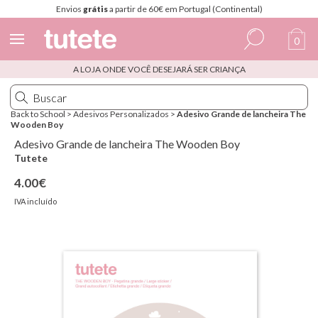
Envios
grátis
a partir de 60€ em Portugal (Continental)
0
A LOJA ONDE VOCÊ DESEJARÁ SER CRIANÇA
Espanhol
Italiano
Back to School
>
Adesivos Personalizados
>
Adesivo Grande de lancheira The
Wooden Boy
Inglês
Adesivo Grande de lancheira The Wooden Boy
Português
Tutete
4.00€
Francês
IVA incluído