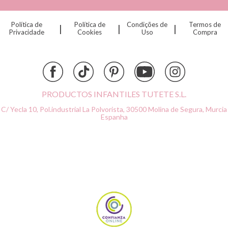
Cristina de Jos'h
Dinkum Dolls
Política de
Política de
Condições de
Termos de
|
|
|
Djeco
Privacidade
Cookies
Uso
Compra
Dock & Bay
Done by Deer
Ettetete
Fresk
Grapat
PRODUCTOS INFANTILES TUTETE S.L.
Grech & Co
C/ Yecla 10, Pol.industrial La Polvorista,
30500 Molina de Segura, Murcia
Haba
Espanha
Hape
Hello Hossy
Herobility
JaBaDaBaDo AB
Janod
KiddiKutter
Kids Concept
Konges Slojd