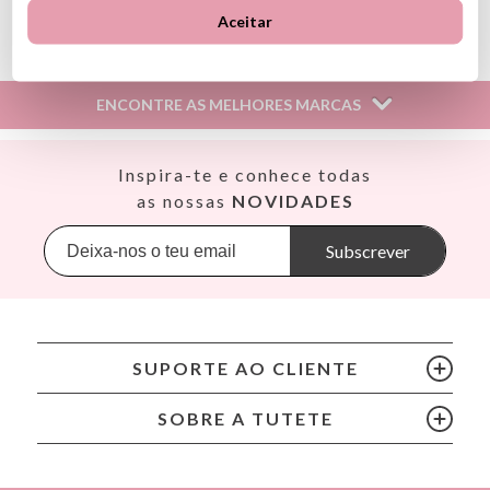
Ver información GPSR
Aceitar
Información sobre el fabricante y/o importador/distribuidor
dentro de la UE, que garantiza que el producto cumple con
los requisitos y regulaciones de acuerdo con la legislación
ENCONTRE AS MELHORES MARCAS
sobre Seguridad General de Productos (GPSR).
Productos Infantiles Tutete S.L.
Dirección: C/ Yecla 10, Polígono industrial La Polvorista,
Así
Inspira-te e conhece todas
30500, Molina de Segura, Murcia
Babiators
as nossas
NOVIDADES
dpd@tutete.com
Banana Panda
Banwood
Subscrever
BIBS
Bling2O
Bubblat Kids
Cam Cam
SUPORTE AO CLIENTE
Chilly’s Bottles
Citron
SOBRE A TUTETE
Connetix
Cottonmoose