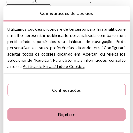
Adesivo Grande 2026
Configurações de Cookies
Com este adesivo, você pode personalizar suas lancheiras
Utilizamos cookies próprios e de terceiros para fins analíticos e
ou qualquer objeto que você possa imaginar. Marque tudo!
para lhe apresentar publicidade personalizada com base num
perfil criado a partir dos seus hábitos de navegação. Pode
CARACTERÍSTICAS
personalizar as suas preferências clicando em "Configurar",
aceitar todos os cookies clicando em "Aceitar" ou rejeitá-los
Dimensões do adesivo: 11 cm de diâmetro
selecionando "Rejeitar". Para obter mais informações, consulte
Etiqueta resistente à máquina de lavar louça
a nossa
Política de Privacidade e Cookies
.
Não esfregue com um esfregão
AVISO:
Antes de lavar, verifique se o adesivo está
completamente preso e se não há bolhas de ar. Se você
Configurações
quiser prolongar a vida útil do adesivo, é recomendável lavar
o objeto à mão, com muito cuidado e sem esfregar ou usar o
lado mais rígido da esponja.
Rejeitar
.