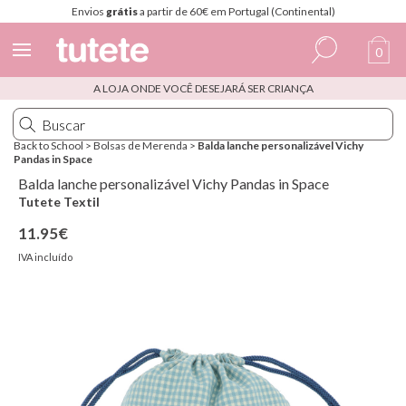
Envios
grátis
a partir de 60€ em Portugal (Continental)
0
A LOJA ONDE VOCÊ DESEJARÁ SER CRIANÇA
Espanhol
Italiano
Back to School
>
Bolsas de Merenda
>
Balda lanche personalizável Vichy
Pandas in Space
Inglês
Balda lanche personalizável Vichy Pandas in Space
Português
Tutete Textil
11.95€
Francês
IVA incluído