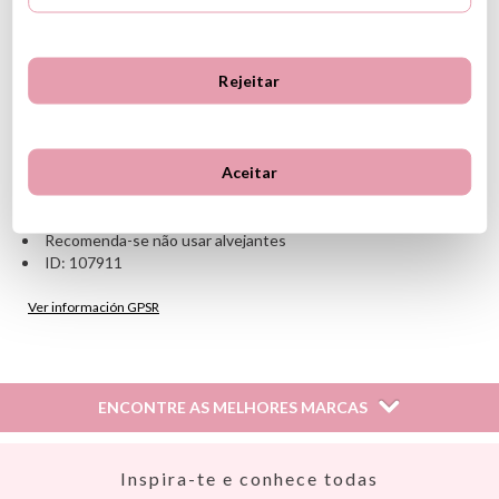
Você também pode personalizá-lo com o nome bordado, o que o
tornará mais pessoal e fácil de identificar.
CARACTERÍSTICAS
Rejeitar
Composição: 65% algodão, 35% poliéster
Dimensões aproximadas: Altura 22,5 cm x Largura 22,5 cm
Fecho com cordão nas laterais
Aceitar
Lavável à máquina a 30º
Pode ser passado a ferro (máx. 150º)
Não é adequado para secadoras de roupa
Recomenda-se não usar alvejantes
ID: 107911
Ver información GPSR
Información sobre el fabricante y/o importador/distribuidor
dentro de la UE, que garantiza que el producto cumple con
los requisitos y regulaciones de acuerdo con la legislación
ENCONTRE AS MELHORES MARCAS
sobre Seguridad General de Productos (GPSR).
Productos Infantiles Tutete S.L.
Dirección: C/ Yecla 10, Polígono industrial La Polvorista,
Así
Inspira-te e conhece todas
30500, Molina de Segura, Murcia
Babiators