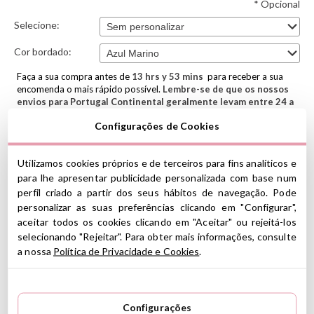
* Opcional
Selecione:
Cor bordado:
Faça a sua compra antes de
13
hrs y
53
mins
para receber a sua
encomenda o mais rápido possível.
Lembre-se de que os nossos
envios para Portugal Continental geralmente levam entre 24 a
48 horas em dias úteis.
Configurações de Cookies
Tutete Textil
Sacola De Lanche
Sacolas De Lanche Tutete
Coleção Tutete Pandas In Space
Utilizamos cookies próprios e de terceiros para fins analíticos e
para lhe apresentar publicidade personalizada com base num
Tutete De Volta Às Aulas 2026
Tutete Têxtil 2026
perfil criado a partir dos seus hábitos de navegação. Pode
personalizar as suas preferências clicando em "Configurar",
Sacola De Lanche Têxtil Tutete 2026
aceitar todos os cookies clicando em "Aceitar" ou rejeitá-los
selecionando "Rejeitar". Para obter mais informações, consulte
As sacolas de lanche em tecido vichy com fecho de cordão
a nossa
Política de Privacidade e Cookies
.
ajustável têm, na frente, bordados os personagens do
Tutete 2026 Back to School.
São a opção perfeita para seu filho
levar almoço, lanche ou pequenos lanches para a escola, jardim de
infância ou jardim de infância
Configurações