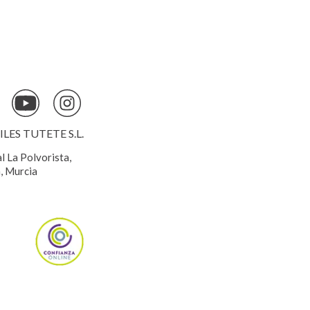
ES TUTETE S.L.
al La Polvorista,
, Murcia