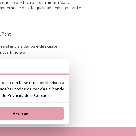
 que se destaca por sua mentalidade
modernos e de alta qualidade em constante
DuPont
resistência a danos e desgaste
entes InnoGio
ças de 2 a 12 anos
damente a cada 3 meses
e um adulto em crianças pequenas
lizada com base num perfil criado a
uário clicando
AQUI
ompatível indicado
 aceitar todos os cookies clicando
a de Privacidade e Cookies
.
Aceitar
nte y/o importador/distribuidor dentro
el producto cumple con los requisitos y
la legislación sobre Seguridad General