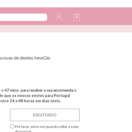
0
escovas de dentes InnoGio
s y
47
mins
para receber a sua encomenda o
e que os nossos envios para Portugal
tre 24 a 48 horas em dias úteis.
ESGOTADO
Por favor, avise-me quando voltar a estar
disponível