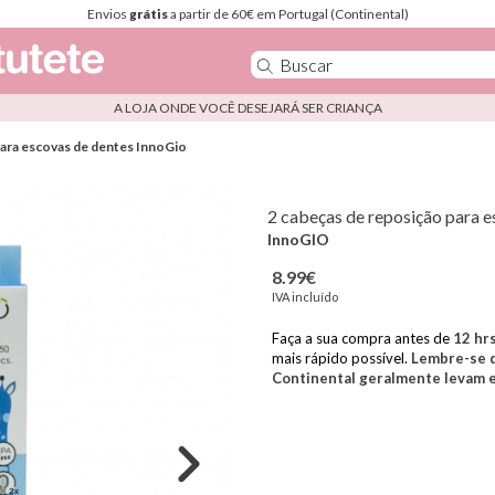
Envios
grátis
a partir de 60€ em Portugal (Continental)
A LOJA ONDE VOCÊ DESEJARÁ SER CRIANÇA
para escovas de dentes InnoGio
2 cabeças de reposição para 
InnoGIO
8.99€
IVA incluído
Faça a sua compra antes de
12
hr
mais rápido possível.
Lembre-se d
Continental geralmente levam en