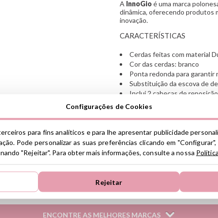
A
InnoGio
é uma marca polonesa
dinâmica, oferecendo produtos 
inovação.
CARACTERÍSTICAS
Cerdas feitas com material 
Cor das cerdas: branco
Ponta redonda para garantir 
Substituição da escova de d
Inclui 2 cabeças de reposição
Tamanho adaptado para crian
Configurações de Cookies
Substitua a cabeça aproxima
Sempre use sob supervisão d
erceiros para fins analíticos e para lhe apresentar publicidade persona
Você pode ver o manual do us
Use somente com o modelo c
ção. Pode personalizar as suas preferências clicando em "Configurar",
ID: 107856
ionando "Rejeitar". Para obter mais informações, consulte a nossa
Polític
Ver información GPSR
Rejeitar
Información sobre el fabrica
de la UE, que garantiza que 
regulaciones de acuerdo con 
ENCONTRE AS MELHORES MARCAS
de Productos (GPSR).