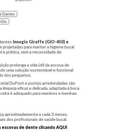
e Dentes
oGio
 dentes
Innogio Giraffe (GIO-450) e
m projetadas para manter a higiene bucal
l e prática, sem a necessidade de
ção prolonga a vida útil da escova de
endo uma solução sustentável e funcional
rio dos pequenos.
terial DuPont e pontas arredondadas são
 limpeza eficaz e delicada, adaptada à boca
eceira é adequado para meninos e meninas
ça aproximadamente a cada 3 meses,
s dos profissionais de saúde bucal.
s escovas de dente clicando AQUI