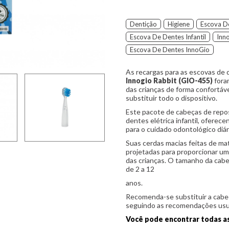
Dentição
Higiene
Escova D
Escova De Dentes Infantil
Inn
Escova De Dentes InnoGio
As recargas para as escovas de
Innogio Rabbit (GIO-455)
fora
das crianças de forma confortáve
substituir todo o dispositivo.
Este pacote de cabeças de reposi
dentes elétrica infantil, oferec
para o cuidado odontológico diá
Suas cerdas macias feitas de ma
projetadas para proporcionar uma
das crianças. O tamanho da cab
de 2 a 12
anos.
Recomenda-se substituir a cabe
seguindo as recomendações usuai
Você pode encontrar todas a