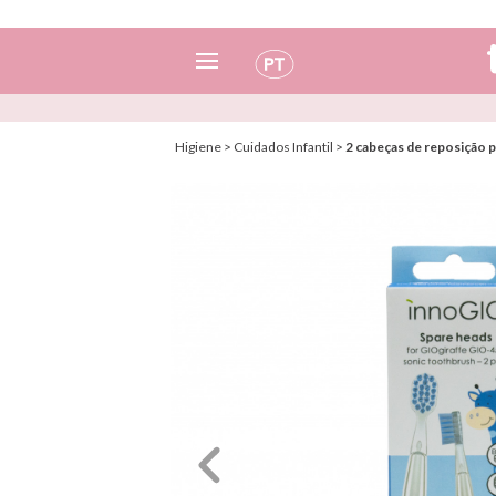
Espanhol
Higiene
>
Cuidados Infantil
>
2 cabeças de reposição 
Italiano
Inglês
Português
Francês