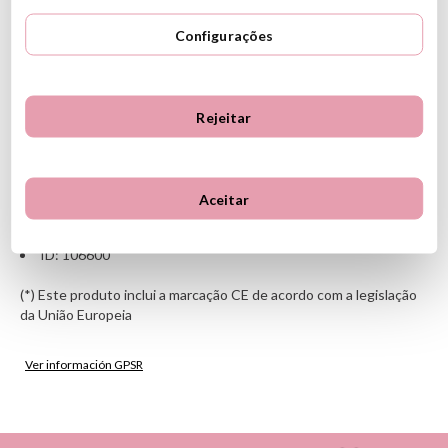
Material: PVC sem ftalatos
Dimensões da pedra: 16 cm de diâmetro x 8,5 cm de altura
Configurações
Dimensões da caixa: 32,5 x 33 x 9 cm
Inclui: 4 pedras sensoriais para treinar equilíbrio e movimento
Peso máximo suportado: 50 kg
Eles melhoram o equilíbrio e a coordenação
Rejeitar
Estimulação sensorial graças aos pequenos dentes em sua
superfície
Eles promovem o desenvolvimento da confiança e da
autonomia
Aceitar
Perfeito para ambientes internos e externos
A partir de 2 anos
ID: 106600
(*) Este produto inclui a marcação CE de acordo com a legislação
da União Europeia
Ver información GPSR
Información sobre el fabricante y/o importador/distribuidor
dentro de la UE, que garantiza que el producto cumple con
los requisitos y regulaciones de acuerdo con la legislación