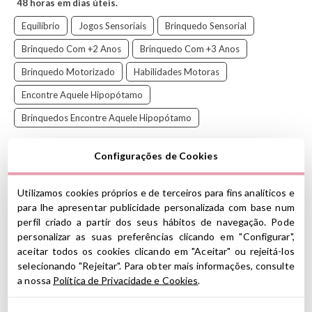
48 horas em dias úteis.
Equilíbrio
Jogos Sensoriais
Brinquedo Sensorial
Brinquedo Com +2 Anos
Brinquedo Com +3 Anos
Brinquedo Motorizado
Habilidades Motoras
Encontre Aquele Hipopótamo
Brinquedos Encontre Aquele Hipopótamo
Configurações de Cookies
Treine equilíbrio e movimento com
Find that hipopótamo!
Utilizamos cookies próprios e de terceiros para fins analíticos e
para lhe apresentar publicidade personalizada com base num
4 pedras sensoriais com base plana e superfície arredondada com
perfil criado a partir dos seus hábitos de navegação. Pode
dentes pequenos que melhoram a estabilidade, estimulam a
personalizar as suas preferências clicando em "Configurar",
sensação de equilíbrio e melhoram o desenvolvimento sensorial.
aceitar todos os cookies clicando em "Aceitar" ou rejeitá-los
Eles são estáveis em superfícies planas e vêm inflados prontos
selecionando "Rejeitar". Para obter mais informações, consulte
para uso, ótimos em ambientes internos e externos.
a nossa
Política de Privacidade e Cookies
.
Características