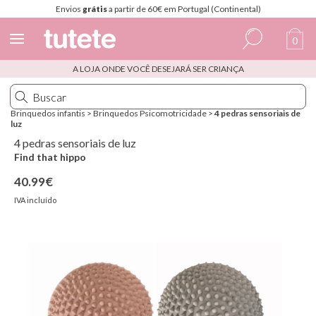
Envios
grátis
a partir de 60€ em Portugal (Continental)
0
A LOJA ONDE VOCÊ DESEJARÁ SER CRIANÇA
Espanhol
Italiano
Brinquedos infantis
>
Brinquedos Psicomotricidade
>
4 pedras sensoriais de
luz
Inglês
4 pedras sensoriais de luz
Português
Find that hippo
40.99€
Francês
IVA incluído