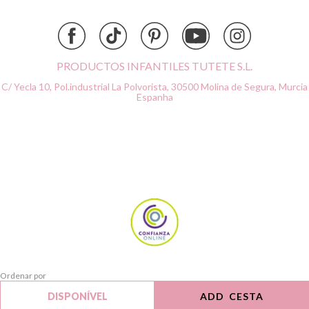
Done by Deer
Ettetete
Fresk
Grapat
PRODUCTOS INFANTILES TUTETE S.L.
Grech & Co
C/ Yecla 10, Pol.industrial La Polvorista,
30500 Molina de Segura, Murcia
Haba
Espanha
Hape
Hello Hossy
Herobility
JaBaDaBaDo AB
Janod
KiddiKutter
Kids Concept
Konges Slojd
La nina
Lassig
Ordenar por
Liewood
Limpar
DISPONÍVEL
ADD CESTA
Pesquisar
Lilliputiens
Filtrar