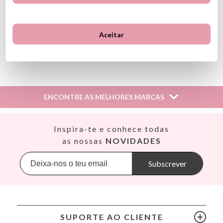
presos à mão, com muito cuidado
e sem esfregar
.
Aceitar
Ver información GPSR
Información sobre el fabricante y/o importador/distribuidor
dentro de la UE, que garantiza que el producto cumple con
los requisitos y regulaciones de acuerdo con la legislación
ENCONTRE AS MELHORES MARCAS
sobre Seguridad General de Productos (GPSR).
Productos Infantiles Tutete S.L.
Dirección: C/ Yecla 10, Polígono industrial La Polvorista,
Así
Inspira-te e conhece todas
30500, Molina de Segura, Murcia
Babiators
as nossas
NOVIDADES
dpd@tutete.com
Banana Panda
Banwood
Subscrever
BIBS
Bling2O
Bubblat Kids
Cam Cam
SUPORTE AO CLIENTE