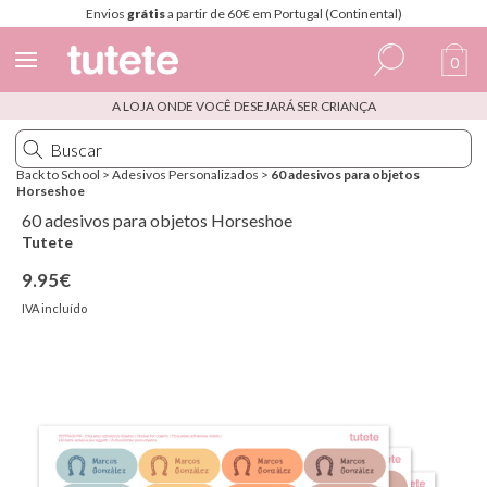
Envios
grátis
a partir de 60€ em Portugal (Continental)
0
A LOJA ONDE VOCÊ DESEJARÁ SER CRIANÇA
Espanhol
Italiano
Back to School
>
Adesivos Personalizados
>
60 adesivos para objetos
Horseshoe
Inglês
60 adesivos para objetos Horseshoe
Português
Tutete
9.95€
Francês
IVA incluído