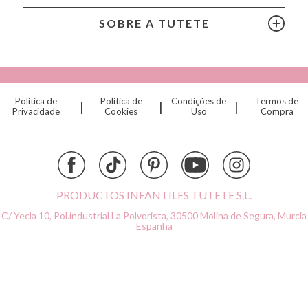
Chilly’s Bottles
Citron
SOBRE A TUTETE
Connetix
Cottonmoose
Cristina de Jos'h
Dinkum Dolls
Política de
Política de
Condições de
Termos de
|
|
|
Djeco
Privacidade
Cookies
Uso
Compra
Dock & Bay
Done by Deer
Ettetete
Fresk
Grapat
PRODUCTOS INFANTILES TUTETE S.L.
Grech & Co
C/ Yecla 10, Pol.industrial La Polvorista,
30500 Molina de Segura, Murcia
Haba
Espanha
Hape
Hello Hossy
Herobility
JaBaDaBaDo AB