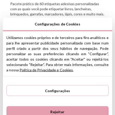
Pacote prático de 60 etiquetas adesivas personalizadas
com as quais você pode etiquetar livros, lancheiras,
brinquedos, garrafas, marcadores, lápis, cores e muito mais.
Marque tudo para não perder nada!
Configurações de Cookies
CARACTERÍSTICAS
Utilizamos cookies próprios e de terceiros para fins analíticos e
Conteúdo:
para lhe apresentar publicidade personalizada com base num
60 adesivos personalizados com o nome que você deseja
perfil criado a partir dos seus hábitos de navegação. Pode
(distribuídos em 3 folhas de 20 adesivos cada)
personalizar as suas preferências clicando em "Configurar",
Dimensões do adesivo: 50 x 20 mm
aceitar todos os cookies clicando em "Aceitar" ou rejeitá-los
O nome que você escolher será impresso em todas as
selecionando "Rejeitar". Para obter mais informações, consulte
etiquetas da embalagem.
a nossa
Política de Privacidade e Cookies
.
Você pode escrever 2 linhas com no máximo 11
caracteres
AVISO:
As etiquetas adesivas são até resistentes à água,
Configurações
mas isso depende muito dos cuidados que você toma.
Antes de lavar, verifique se ele está completamente preso e
se não há bolhas de ar. Para evitar o descascamento
prematuro, recomendamos lavar o objeto onde estão
Rejeitar