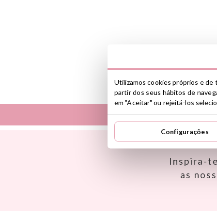
Utilizamos cookies próprios e de t
partir dos seus hábitos de navega
em "Aceitar" ou rejeitá-los selec
Configurações
Así
Dinkum Dolls
Babiators
Djeco
Banana Panda
Dock & Bay
Inspira-t
Banwood
Done by Deer
as nos
BIBS
Ettetete
Bling2O
Fresk
Bubblat Kids
Grapat
Cam Cam
Grech & Co