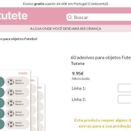
Envios
grátis
a partir de 60€ em Portugal (Continental)
A LOJA ONDE VOCÊ DESEJARÁ SER CRIANÇA
os para objetos Futebol
60 adesivos para objetos Fut
Tutete
9.95€
IVA incluído
Linha 1:
Linha 2:
Este produto requer alguns d
extras para a sua produção