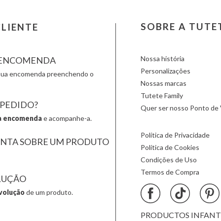
Londji
Moulin Roty
Slipstop
LOVI
Nailmatic
Smartm
Ludattica
NumNum
Stapelst
SOBRE A TUTE
LIENTE
Lúdilo
Oli & Carol
Sticky 
Maileg
Omy
Sunnylif
Nossa história
A ENCOMENDA
Personalizações
a sua encomenda preenchendo o
Nossas marcas
Tutete Family
 PEDIDO?
Quer ser nosso Ponto de 
a encomenda
e acompanhe-a.
Política de Privacidade
UNTA SOBRE UM PRODUTO
Política de Cookies
Condições de Uso
Termos de Compra
LUÇÃO
volução
de um produto.
PRODUCTOS INFANTIL