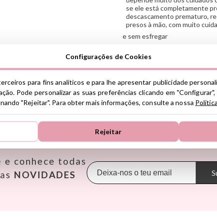
se ele está completamente pres
descascamento prematuro, re
presos à mão, com muito cuid
e sem esfregar
.
Configurações de Cookies
Ver información GPSR
erceiros para fins analíticos e para lhe apresentar publicidade persona
Información sobre el fabrica
ção. Pode personalizar as suas preferências clicando em "Configurar",
de la UE, que garantiza que 
ionando "Rejeitar". Para obter mais informações, consulte a nossa
Polític
regulaciones de acuerdo con 
ENCONTRE AS MELHORES MARCAS
de Productos (GPSR).
Rejeitar
Productos Infantiles Tutete 
Janod
Makedo
Oppi
Dirección: C/ Yecla 10, Políg
Molina de Segura, Murcia
KiddiKutter
Meli
Pasito a
dpd@tutete.com
e e conhece todas
Kids Concept
Mepal
Petit B
Konges Slojd
Mimi & Lula
Petit M
S
sas
NOVIDADES
La nina
Minikane
Plan Toy
Lassig
Miniland
Play & 
Liewood
Monbento
Primo
Lilliputiens
Monnëka
Scoot an