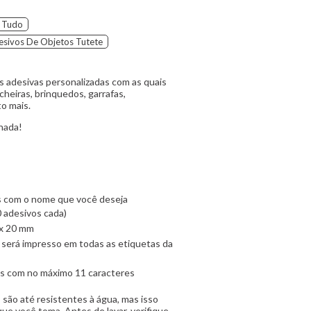
 Tudo
esivos De Objetos Tutete
s adesivas personalizadas com as quais
cheiras, brinquedos, garrafas,
to mais.
nada!
s com o nome que você deseja
0 adesivos cada)
 x 20 mm
será impresso em todas as etiquetas da
as com no máximo 11 caracteres
são até resistentes à água, mas isso
e você toma. Antes de lavar, verifique