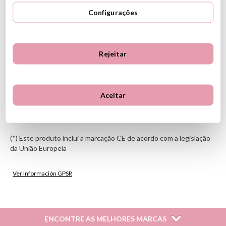
Seu formato compacto facilita o armazenamento e o transporte,
permitindo que você leve a diversão para qualquer lugar.
Configurações
CARACTERÍSTICAS
Material: papelão microondulado rígido, papelão pesado,
Rejeitar
plástico ABS
Dimensões da caixa: 27 x 5 x 39cm
Inclui: xadrez, damas, parchees, dominó, jogos de cartas,
dados e vários jogos adicionais
Aceitar
Começando com um jogador
A partir dos 6 anos
ID: 106439
(*) Este produto inclui a marcação CE de acordo com a legislação
da União Europeia
Ver información GPSR
Información sobre el fabricante y/o importador/distribuidor
dentro de la UE, que garantiza que el producto cumple con
los requisitos y regulaciones de acuerdo con la legislación
ENCONTRE AS MELHORES MARCAS
sobre Seguridad General de Productos (GPSR).