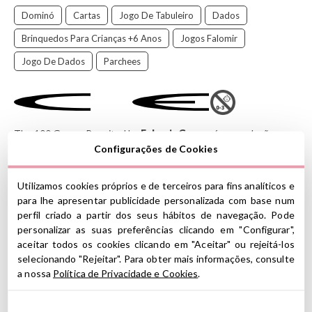
Dominó
Cartas
Jogo De Tabuleiro
Dados
Brinquedos Para Crianças +6 Anos
Jogos Falomir
Jogo De Dados
Parchees
The 100 Games Reunited by
Falomir Games
é uma coleção
completa de jogos de tabuleiro projetados para oferecer
Configurações de Cookies
entretenimento variado a qualquer momento. Este clássico reúne
uma grande seleção de jogos tradicionais, como xadrez, damas,
Utilizamos cookies próprios e de terceiros para fins analíticos e
parchees, dominó, jogos de cartas e dados,
para lhe apresentar publicidade personalizada com base num
entre muitos outros.
perfil criado a partir dos seus hábitos de navegação. Pode
Graças à sua versatilidade, permite que você jogue sozinho ou em
personalizar as suas preferências clicando em "Configurar",
grupo, adaptando-se a diferentes idades, níveis e preferências. É
aceitar todos os cookies clicando em "Aceitar" ou rejeitá-los
ideal para reuniões familiares, noites de jogos ou momentos de
selecionando "Rejeitar". Para obter mais informações, consulte
lazer compartilhado, incentivando a interação social e o
a nossa
Política de Privacidade e Cookies
.
aprendizado brincando
.