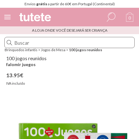
Envios
grátis
a partir de 60€ em Portugal (Continental)
0
A LOJA ONDE VOCÊ DESEJARÁ SER CRIANÇA
Espanhol
Italiano
Brinquedos infantis
>
Jogos de Mesa
>
100 jogos reunidos
Inglês
100 jogos reunidos
falomir juegos
Português
13.95€
Francês
IVA incluído