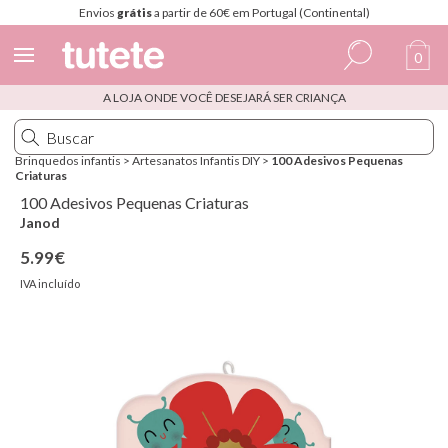
Envios
grátis
a partir de 60€ em Portugal (Continental)
0
A LOJA ONDE VOCÊ DESEJARÁ SER CRIANÇA
Espanhol
Italiano
Brinquedos infantis
>
Artesanatos Infantis DIY
>
100 Adesivos Pequenas
Criaturas
Inglês
100 Adesivos Pequenas Criaturas
Português
Janod
5.99€
Francês
IVA incluído