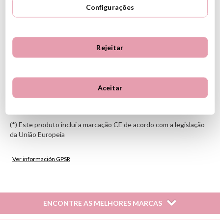
Características
Configurações
Inclui: 6 páginas ilustradas e 100 adesivos
Material: papel autoadesivo
Medidas: 21 x 0,2 x 24 cm
Rejeitar
Os adesivos têm formato arredondado e têm o tamanho ideal
para as mãos das crianças
Incentiva o desenvolvimento de habilidades motoras finas,
vocabulário e reconhecimento de formas
Aceitar
18 meses ou mais
ID: 105136
(*) Este produto inclui a marcação CE de acordo com a legislação
da União Europeia
Ver información GPSR
Información sobre el fabricante y/o importador/distribuidor
dentro de la UE, que garantiza que el producto cumple con
los requisitos y regulaciones de acuerdo con la legislación
ENCONTRE AS MELHORES MARCAS
sobre Seguridad General de Productos (GPSR).