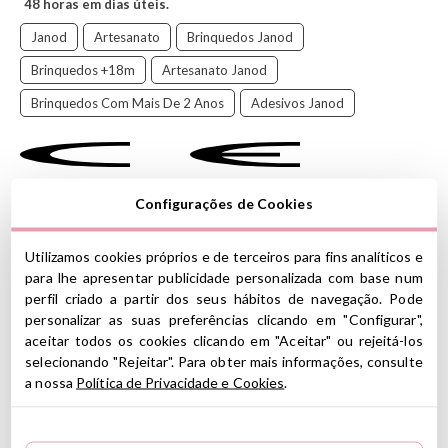
48 horas em dias úteis.
Janod
Artesanato
Brinquedos Janod
Brinquedos +18m
Artesanato Janod
Brinquedos Com Mais De 2 Anos
Adesivos Janod
Descubra um mundo em miniatura com esses adesivos grandes!
Configurações de Cookies
Os adesivos
Janod's Little Creature são uma forma
divertida de
as crianças desenvolverem seu vocabulário e suas
Utilizamos cookies próprios e de terceiros para fins analíticos e
habilidades motoras finas. Criaturas adoráveis: joaninhas,
para lhe apresentar publicidade personalizada com base num
borboletas, abelhas, lagartas, libélulas e muitos outros insetos
perfil criado a partir dos seus hábitos de navegação. Pode
divertidos. Todo mundo se diverte neste pacote de adesivos
personalizar as suas preferências clicando em "Configurar",
!
aceitar todos os cookies clicando em "Aceitar" ou rejeitá-los
O tamanho dos adesivos foi projetado especialmente para as
selecionando "Rejeitar". Para obter mais informações, consulte
mãos das crianças, sem bordas e fáceis de segurar, e os adesivos
a nossa
Política de Privacidade e Cookies
.
são codificados por cores para ajudar a colá-los no lugar certo.
Ideal para levar para qualquer lugar!