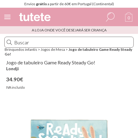
Envios
grátis
a partir de 60€ em Portugal (Continental)
0
A LOJA ONDE VOCÊ DESEJARÁ SER CRIANÇA
Espanhol
Italiano
Brinquedos infantis
>
Jogos de Mesa
>
Jogo de tabuleiro Game Ready Steady
Go!
Inglês
Jogo de tabuleiro Game Ready Steady Go!
Português
Londji
34.90€
Francês
IVA incluído