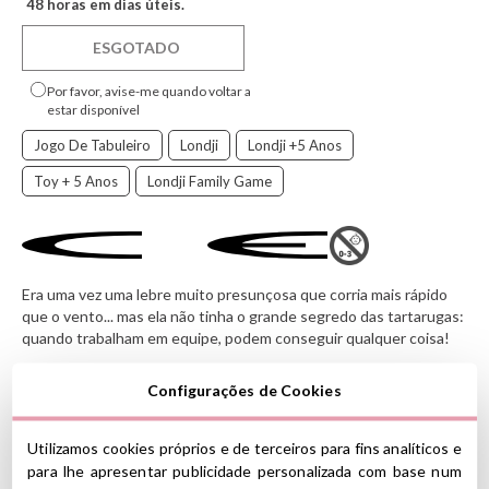
48 horas em dias úteis.
ESGOTADO
Por favor, avise-me quando voltar a
estar disponível
Jogo De Tabuleiro
Londji
Londji +5 Anos
Toy + 5 Anos
Londji Family Game
Era uma vez uma lebre muito presunçosa que corria mais rápido
que o vento... mas ela não tinha o grande segredo das tartarugas:
quando trabalham em equipe, podem conseguir qualquer coisa!
Pronto, Steady Go!
é um divertido jogo de tabuleiro
Configurações de Cookies
cooperativo inspirado na clássica fábula da lebre e da tartaruga,
onde os jogadores devem unir forças, traçar estratégias e tomar
decisões compartilhadas para avançar juntos em direção à
Utilizamos cookies próprios e de terceiros para fins analíticos e
meta.
para lhe apresentar publicidade personalizada com base num