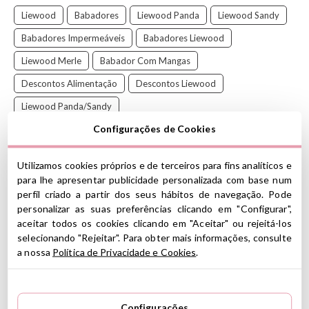
Liewood
Babadores
Liewood Panda
Liewood Sandy
Babadores Impermeáveis
Babadores Liewood
Liewood Merle
Babador Com Mangas
Descontos Alimentação
Descontos Liewood
Liewood Panda/Sandy
Configurações de Cookies
Este babador com mangas é à prova d'água e tem um prático
bolso na frente que prende tudo.
Utilizamos cookies próprios e de terceiros para fins analíticos e
É perfeito para proteger as roupas das crianças na hora das
para lhe apresentar publicidade personalizada com base num
refeições. É fácil de limpar e pode ser colocado na máquina de
perfil criado a partir dos seus hábitos de navegação. Pode
lavar.
personalizar as suas preferências clicando em "Configurar",
A Liewood
é uma marca dinamarquesa com sede em
aceitar todos os cookies clicando em "Aceitar" ou rejeitá-los
Copenhague que oferece uma grande variedade de acessórios
selecionando "Rejeitar". Para obter mais informações, consulte
para bebês. Suas criações, profundamente enraizadas na tradição
a nossa
Política de Privacidade e Cookies
.
do design nórdico, são alegres, funcionais e com cores e
estampas cheias
de personalidade.
Configurações