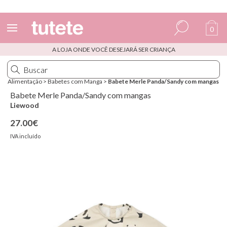
Envios
grátis
a partir de 60€ em Portugal (Continental)
0
A LOJA ONDE VOCÊ DESEJARÁ SER CRIANÇA
Espanhol
Italiano
Alimentação
>
Babetes com Manga
>
Babete Merle Panda/Sandy com mangas
Inglês
Babete Merle Panda/Sandy com mangas
Liewood
Português
27.00€
Francês
IVA incluído