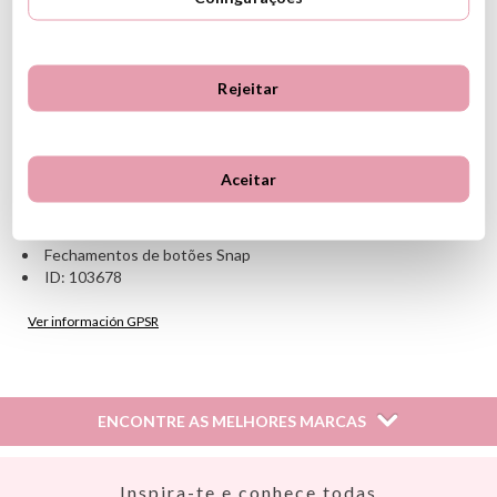
CARACTERÍSTICAS
Composição: 100% poliéster reciclado, Oeko-Tex
Medidas: 82 cm de largura da ponta de uma manga à outra, 43
Rejeitar
cm de altura
Lavar a 30ºC
Não use alvejante
Não lavar a seco
Aceitar
Não passar a ferro
Não coloque na secadora
Punhos elásticos
Fechamentos de botões Snap
ID: 103678
Ver información GPSR
Información sobre el fabricante y/o importador/distribuidor
dentro de la UE, que garantiza que el producto cumple con
los requisitos y regulaciones de acuerdo con la legislación
ENCONTRE AS MELHORES MARCAS
sobre Seguridad General de Productos (GPSR).
Productos Infantiles Tutete S.L.
Dirección: C/ Yecla 10, Polígono industrial La Polvorista,
Así
Inspira-te e conhece todas